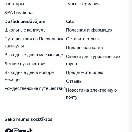
авиатуры
туры - Германия
SPA brīvdienas
Dažādi piedāvājumi
Cits
Школьные каникулы
Полезная информация
Путешествия на Пасхальные
Оставить отзыв
каникулы
Подарочная карта
Выходные дни в мае месяце
Скидки для туристических
Летние путешествия
групп
Выходные дни в ноябре
Предложить идею
месяце
Отзывы
Рождественские путешествия
Новости на электронную
почту
Seko mums socktīklos