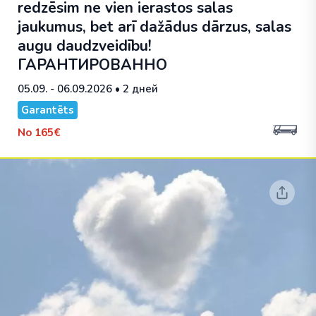
redzēsim ne vien ierastos salas
jaukumus, bet arī dažādus dārzus, salas
augu daudzveidību!
ГАРАНТИРОВАННО
05.09. - 06.09.2026
• 2 дней
Garantēts
No
165€