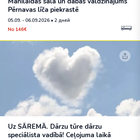
Manilaidas sala un dabas valdzinājums
Pērnavas līča piekrastē
05.09. - 06.09.2026
• 2 дней
No
146€
Uz SĀREMĀ. Dārzu tūre dārzu
speciālista vadībā! Ceļojuma laikā