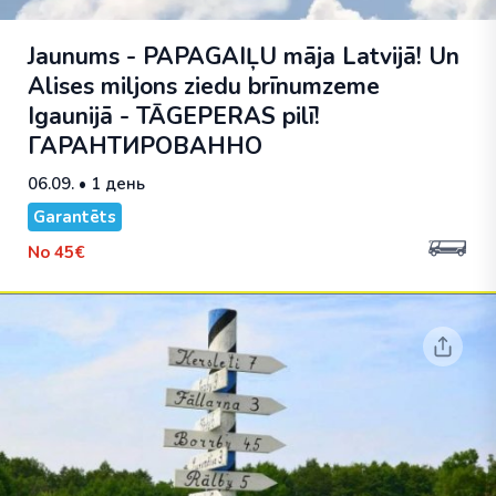
Jaunums - PAPAGAIĻU māja Latvijā! Un
Alises miljons ziedu brīnumzeme
Igaunijā - TĀGEPERAS pilī!
ГАРАНТИРОВАННО
06.09.
• 1 день
Garantēts
No
45€