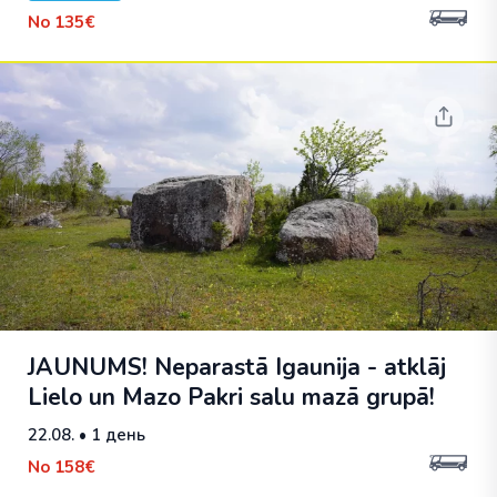
No
135€
JAUNUMS! Neparastā Igaunija - atklāj
Lielo un Mazo Pakri salu mazā grupā!
22.08.
• 1 день
No
158€