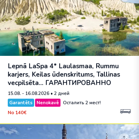
Lepnā LaSpa 4* Laulasmaa, Rummu
karjers, Keilas ūdenskritums, Tallinas
vecpilsēta...
ГАРАНТИРОВАННО
15.08. - 16.08.2026
• 2 дней
Garantēts
Nenokavē
Осталить 2 мест!
No
140€