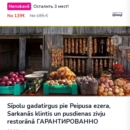
Nenokavē
Осталить 3 мест!
No
139€
No 185 €
Sīpolu gadatirgus pie Peipusa ezera,
Sarkanās klintis un pusdienas zivju
restorānā
ГАРАНТИРОВАННО