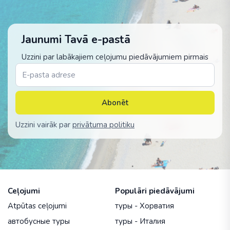
Jaunumi Tavā e-pastā
Uzzini par labākajiem ceļojumu piedāvājumiem pirmais
Abonēt
Uzzini vairāk par
privātuma politiku
Ceļojumi
Populāri piedāvājumi
Atpūtas ceļojumi
туры - Хорватия
автобусные туры
туры - Италия