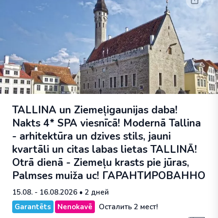
TALLINA un Ziemeļigaunijas daba!
Nakts 4* SPA viesnīcā! Modernā Tallina
- arhitektūra un dzives stils, jauni
kvartāli un citas labas lietas TALLINĀ!
Otrā dienā - Ziemeļu krasts pie jūras,
Palmses muiža uc!
ГАРАНТИРОВАННО
15.08. - 16.08.2026
• 2 дней
Garantēts
Nenokavē
Осталить 2 мест!