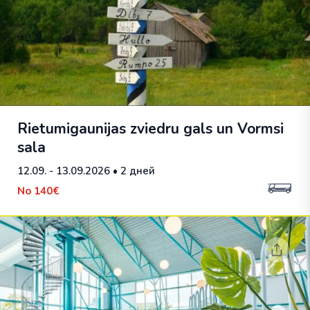
Rietumigaunijas zviedru gals un Vormsi
sala
12.09. - 13.09.2026
• 2 дней
No
140€