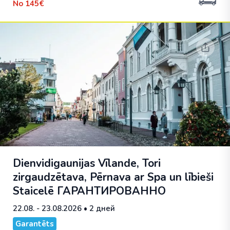
No
145€
Dienvidigaunijas Vīlande, Tori
zirgaudzētava, Pērnava ar Spa un lībieši
Staicelē
ГАРАНТИРОВАННО
22.08. - 23.08.2026
• 2 дней
Garantēts