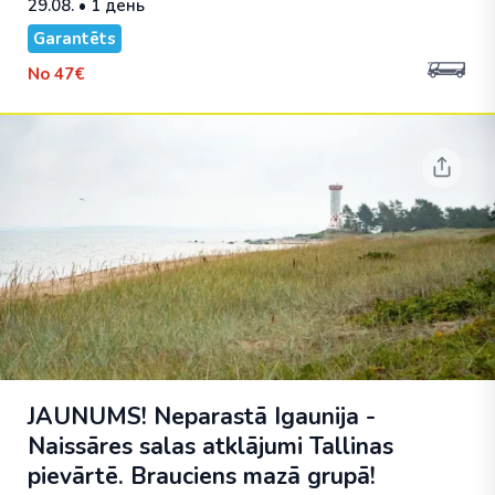
29.08.
• 1 день
Garantēts
No
47€
JAUNUMS! Neparastā Igaunija -
Naissāres salas atklājumi Tallinas
pievārtē. Brauciens mazā grupā!