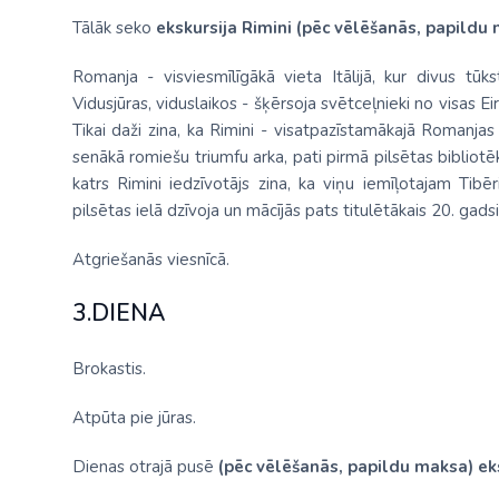
Tālāk seko
ekskursija Rimini (pēc vēlēšanās, papildu
Romanja - visviesmīlīgākā vieta Itālijā, kur divus t
Vidusjūras, viduslaikos - šķērsoja svētceļnieki no visas 
Tikai daži zina, ka Rimini - visatpazīstamākajā Romanjas
senākā romiešu triumfu arka, pati pirmā pilsētas biblio
katrs Rimini iedzīvotājs zina, ka viņu iemīļotajam Tib
pilsētas ielā dzīvoja un mācījās pats titulētākais 20. gads
Atgriešanās viesnīcā.
3.DIENA
Brokastis.
Atpūta pie jūras.
Dienas otrajā pusē
(pēc vēlēšanās, papildu maksa)
ek