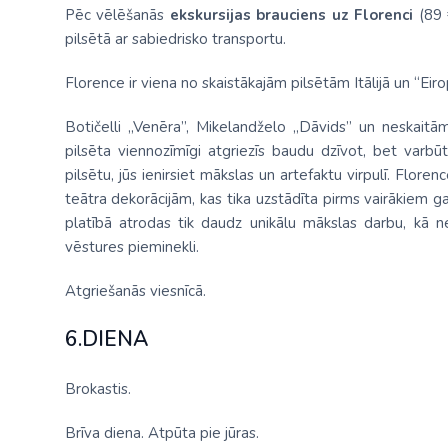
Pēc vēlēšanās
ekskursijas brauciens uz Florenci
(89 
pilsētā ar sabiedrisko transportu.
Florence ir viena no skaistākajām pilsētām Itālijā un “Eiro
Botičelli „Venēra”, Mikelandželo „Dāvids” un neskaitām
pilsēta viennozīmīgi atgriezīs baudu dzīvot, bet varbū
pilsētu, jūs ienirsiet mākslas un artefaktu virpulī. Flore
teātra dekorācijām, kas tika uzstādīta pirms vairākiem ga
platībā atrodas tik daudz unikālu mākslas darbu, kā ne
vēstures pieminekli.
Atgriešanās viesnīcā.
6.DIENA
Brokastis.
Brīva diena. Atpūta pie jūras.