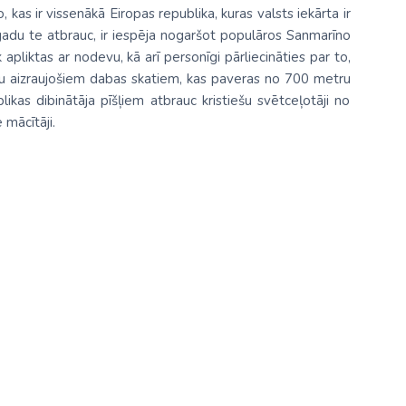
kas ir vissenākā Eiropas republika, kuras valsts iekārta ir
adu te atbrauc, ir iespēja nogaršot populāros Sanmarīno
apliktas ar nodevu, kā arī personīgi pārliecināties par to,
pu aizraujošiem dabas skatiem, kas paveras no 700 metru
likas dibinātāja pīšļiem atbrauc kristiešu svētceļotāji no
 mācītāji.