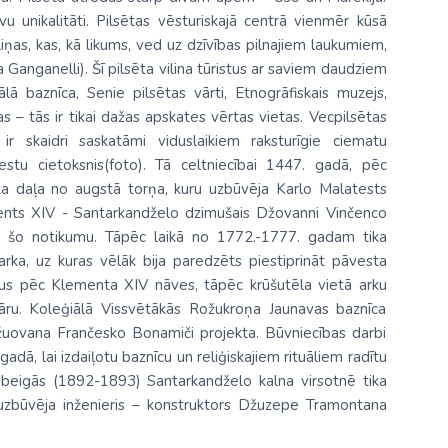
u unikalitāti. Pilsētas vēsturiskajā centrā vienmēr kūsā
eliņas, kas, kā likums, ved uz dzīvības pilnajiem laukumiem,
 Ganganelli). Šī pilsēta vilina tūristus ar saviem daudziem
ā baznīca, Senie pilsētas vārti, Etnogrāfiskais muzejs,
 – tās ir tikai dažas apskates vērtas vietas. Vecpilsētas
ir skaidri saskatāmi viduslaikiem raksturīgie ciematu
estu cietoksnis(foto). Tā celtniecībai 1447. gadā, pēc
a daļa no augstā torņa, kuru uzbūvēja Karlo Malatests
nts XIV - Santarkandželo dzimušais Džovanni Vinčenco
t šo notikumu. Tāpēc laikā no 1772.-1777. gadam tika
rka, uz kuras vēlāk bija paredzēts piestiprināt pāvesta
gadus pēc Klementa XIV nāves, tāpēc krūšutēla vietā arku
iāru. Koleģiālā Vissvētākās Rožukroņa Jaunavas baznīca
žuovana Frančesko Bonamiči projekta. Būvniecības darbi
dā, lai izdaiļotu baznīcu un reliģiskajiem rituāliem radītu
a beigās (1892-1893) Santarkandželo kalna virsotnē tika
i uzbūvēja inženieris – konstruktors Džuzepe Tramontana