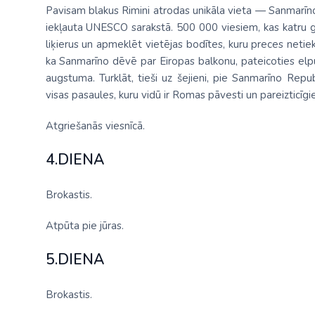
Pavisam blakus Rimini atrodas unikāla vieta — Sanmarīno, 
iekļauta UNESCO sarakstā. 500 000 viesiem, kas katru g
liķierus un apmeklēt vietējas bodītes, kuru preces netiek 
ka Sanmarīno dēvē par Eiropas balkonu, pateicoties el
augstuma. Turklāt, tieši uz šejieni, pie Sanmarīno Repub
visas pasaules, kuru vidū ir Romas pāvesti un pareizticīgie
Atgriešanās viesnīcā.
4.DIENA
Brokastis.
Atpūta pie jūras.
5.DIENA
Brokastis.