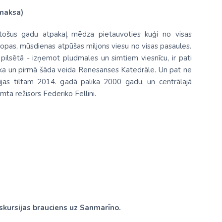
 maksa)
ūkstošus gadu atpakaļ mēdza pietauvoties kuģi no visas
Eiropas, mūsdienas atpūšas miljons viesu no visas pasaules.
 pilsētā - izņemot pludmales un simtiem viesnīcu, ir pati
tēka un pirmā šāda veida Renesanses Katedrāle. Un pat ne
ērijas tiltam 2014. gadā palika 2000 gadu, un centrālajā
imta režisors Federiko Fellini.
skursijas brauciens uz Sanmarīno.