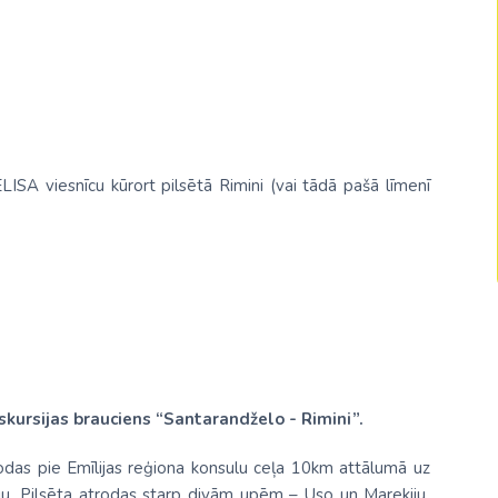
Malaizija
Nepāla
Omāna
Saūda Arābija
ISA viesnīcu kūrort pilsētā Rimini (vai tādā pašā līmenī
Singapūra
Šrilanka
Tadžikistāna
Taizeme
Uzbekistāna
Vjetnama
kursijas brauciens “Santarandželo - Rimini”.
rodas pie Emīlijas reģiona konsulu ceļa 10km attālumā uz
ju. Pilsēta atrodas starp divām upēm – Uso un Marekiju.