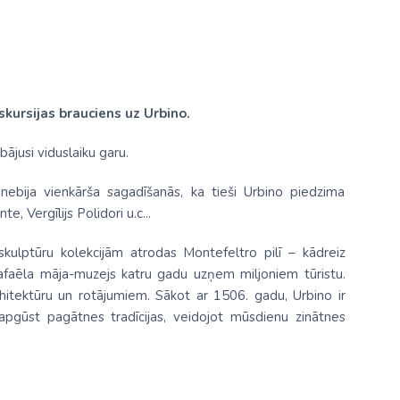
skursijas brauciens uz Urbino.
bājusi viduslaiku garu.
nebija vienkārša sagadīšanās, ka tieši Urbino piedzima
, Vergīlijs Polidori u.c...
ulptūru kolekcijām atrodas Montefeltro pilī – kādreiz
afaēla māja-muzejs katru gadu uzņem miljoniem tūristu.
rhitektūru un rotājumiem. Sākot ar 1506. gadu, Urbino ir
 apgūst pagātnes tradīcijas, veidojot mūsdienu zinātnes