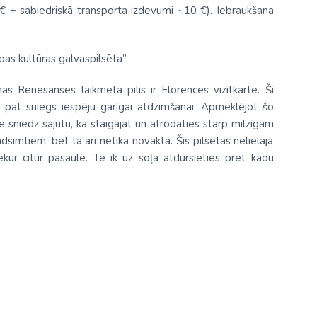
€ + sabiedriskā transporta izdevumi ~10 €). Iebraukšana
pas kultūras galvaspilsēta”.
as Renesanses laikmeta pilis ir Florences vizītkarte. Šī
t pat sniegs iespēju garīgai atdzimšanai. Apmeklējot šo
nce sniedz sajūtu, ka staigājat un atrodaties starp milzīgām
dsimtiem, bet tā arī netika novākta. Šīs pilsētas nelielajā
kur citur pasaulē. Te ik uz soļa atdursieties pret kādu