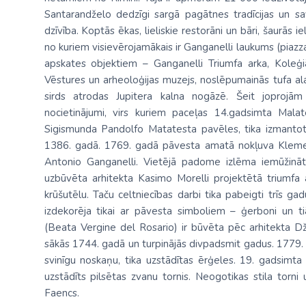
Santarandželo dedzīgi sargā pagātnes tradīcijas un sav
dzīvība. Koptās ēkas, lieliskie restorāni un bāri, šaurās i
no kuriem visievērojamākais ir Ganganelli laukums (piazza
apskates objektiem – Ganganelli Triumfa arka, Koleģiāl
Vēstures un arheoloģijas muzejs, noslēpumainās tufa alas
sirds atrodas Jupitera kalna nogāzē. Šeit joprojām 
nocietinājumi, virs kuriem paceļas 14.gadsimta Malat
Sigismunda Pandolfo Matatesta pavēles, tika izmantot
1386. gadā. 1769. gadā pāvesta amatā nokļuva Kleme
Antonio Ganganelli. Vietējā padome izlēma iemūžinā
uzbūvēta arhitekta Kasimo Morelli projektētā triumfa a
krūšutēlu. Taču celtniecības darbi tika pabeigti trīs 
izdekorēja tikai ar pāvesta simboliem – ģerboni un t
(Beata Vergine del Rosario) ir būvēta pēc arhitekta D
sākās 1744. gadā un turpinājās divpadsmit gadus. 1779. ga
svinīgu noskaņu, tika uzstādītas ērģeles. 19. gadsimt
uzstādīts pilsētas zvanu tornis. Neogotikas stila torn
Faencs.