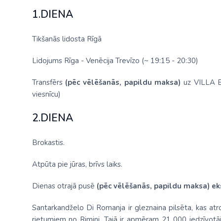
1.DIENA
Tikšanās lidosta Rīgā
Lidojums Rīga - Venēcija Trevīzo (~ 19:15 - 20:30)
Transfērs
(pēc vēlēšanās, papildu maksa)
uz VILLA EL
viesnīcu)
2.DIENA
Brokastis.
Atpūta pie jūras, brīvs laiks.
Dienas otrajā pusē
(pēc vēlēšanās, papildu maksa) eks
Santarkandželo Di Romanja ir gleznaina pilsēta, kas at
rietumiem no Rimini. Tajā ir apmēram 21 000 iedzīvotā