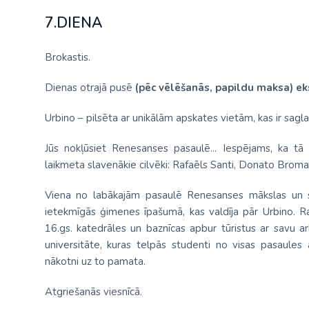
7.DIENA
Brokastis.
Dienas otrajā pusē
(pēc vēlēšanās, papildu maksa)
ek
Urbino – pilsēta ar unikālām apskates vietām, kas ir sagla
Jūs nokļūsiet Renesanses pasaulē... Iespējams, ka tā 
laikmeta slavenākie cilvēki: Rafaēls Santi, Donato Bromante
Viena no labākajām pasaulē Renesanses mākslas un sk
ietekmīgās ģimenes īpašumā, kas valdīja pār Urbino. R
16.gs. katedrāles un baznīcas apbur tūristus ar savu a
universitāte, kuras telpās studenti no visas pasaules
nākotni uz to pamata.
Atgriešanās viesnīcā.