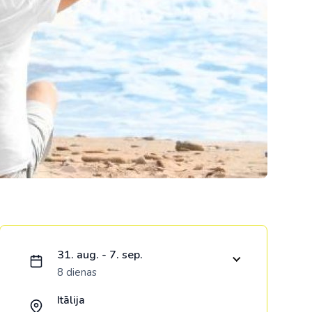
Kolumbija
Kostarika
Meksika
Panama
Ielādējam piedāvājumu...
31. aug. - 7. sep.
8 dienas
Itālija