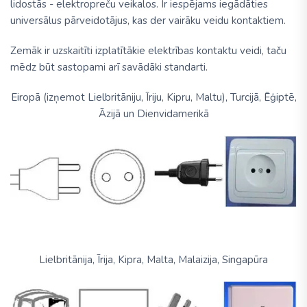
lidostās - elektropreču veikalos. Ir iespējams iegādāties
universālus pārveidotājus, kas der vairāku veidu kontaktiem.
Zemāk ir uzskaitīti izplatītākie elektrības kontaktu veidi, taču
mēdz būt sastopami arī savādāki standarti.
Eiropā (izņemot Lielbritāniju, Īriju, Kipru, Maltu), Turcijā, Ēģiptē,
Āzijā un Dienvidamerikā
Lielbritānija, Īrija, Kipra, Malta, Malaizija, Singapūra