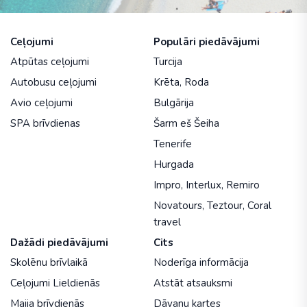
Ceļojumi
Populāri piedāvājumi
Atpūtas ceļojumi
Turcija
Autobusu ceļojumi
Krēta
,
Roda
Avio ceļojumi
Bulgārija
SPA brīvdienas
Šarm eš Šeiha
Tenerife
Hurgada
Impro
,
Interlux
,
Remiro
Novatours
,
Teztour
,
Coral
travel
Dažādi piedāvājumi
Cits
Skolēnu brīvlaikā
Noderīga informācija
Ceļojumi Lieldienās
Atstāt atsauksmi
Maija brīvdienās
Dāvanu kartes