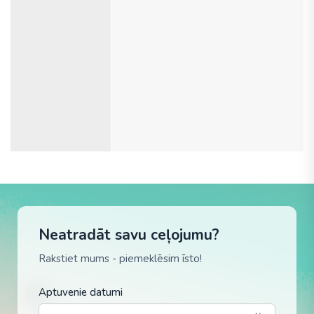
Neatradāt savu ceļojumu?
Rakstiet mums - piemeklēsim īsto!
Aptuvenie datumi