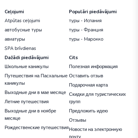
Ceļojumi
Populāri piedāvājumi
Atpūtas ceļojumi
туры - Испания
автобусные туры
туры - Франция
авиатуры
туры - Марокко
SPA brīvdienas
Dažādi piedāvājumi
Cits
Школьные каникулы
Полезная информация
Путешествия на Пасхальные
Оставить отзыв
каникулы
Подарочная карта
Выходные дни в мае месяце
Скидки для туристических
Летние путешествия
групп
Выходные дни в ноябре
Предложить идею
месяце
Отзывы
Рождественские путешествия
Новости на электронную
почту