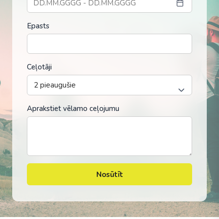
Epasts
Ceļotāji
Aprakstiet vēlamo ceļojumu
Nosūtīt