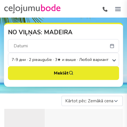
NO VIĻŅAS: MADEIRA
7-9 дни · 2 pieaugušie · 3★ и выше · Любой вариант
Meklēt
Kārtot pēc: Zemākā cena