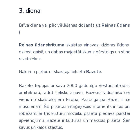
3. diena
Brīva diena vai pēc vēlēšanas došanās uz
Reinas ūdens
)
Reinas ūdenskrituma
skaistas ainavas, dzidras ūdens
dzimst gaisā, un dabas majestātiskums pārsteigs un stind
rakstniekus.
Nākamā pietura - skaistajā pilsētā
Bāzelē.
Bāzele, lepojās ar savu 2000 gadu ilgo vēsturi, atrodas
arhitektūru, radot lielisku ainavu. Bāzeles viduslaiku c
vienu no skaistākajiem Eiropā. Pastaiga pa Bāzeli ir ce
mūsdienām. Šīs pilsētas intriģējošais moments ir tās unik
robežām. Šī trīs kultūru mozaīku pilsēta piedāvā pārste
apvienojumu. Bāzele ir kultūras un mākslas pilsēta. Šeit
savus unikālos stāstus.