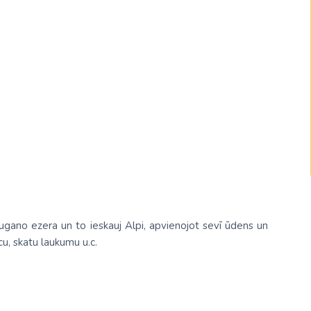
Malaizija
Nepāla
Omāna
Saūda Arābija
Singapūra
Šrilanka
Tadžikistāna
Taizeme
ugano ezera un to ieskauj Alpi, apvienojot sevī ūdens un
Uzbekistāna
cu, skatu laukumu u.c.
Vjetnama