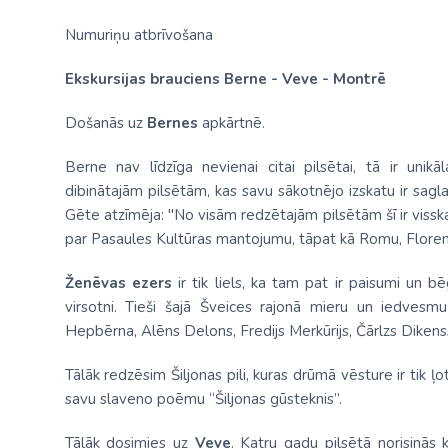
Numuriņu atbrīvošana
Ekskursijas brauciens Berne - Veve - Montrē
Došanās uz
Bernes
apkārtnē.
Berne nav līdzīga nevienai citai pilsētai, tā ir uni
dibinātajām pilsētām, kas savu sākotnējo izskatu ir sagl
Gēte atzīmēja: "No visām redzētajām pilsētām šī ir visska
par Pasaules Kultūras mantojumu, tāpat kā Romu, Florenci
Ženēvas ezers
ir tik liels, ka tam pat ir paisumi u
virsotni. Tieši šajā Šveices rajonā mieru un iedvesmu 
Hepbērna, Alēns Delons, Fredijs Merkūrijs, Čārlzs Dikenss,
Tālāk redzēsim Šiljonas pili, kuras drūmā vēsture ir tik ļot
savu slaveno poēmu “Šiljonas gūsteknis”.
Tālāk dosimies uz
Veve
. Katru gadu pilsētā norisinās 