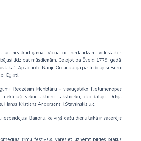
kāla un neatkārtojama. Viena no nedaudzām viduslaikos
abājusi līdz pat mūsdienām. Ceļojot pa Šveici 1779. gadā,
istākā". Apvienoto Nāciju Organizācija pasludinājusi Berni
, Ēģipti.
n bēgumi. Redzēsim Monblānu – visaugstāko Rietumeiropas
meklējuši virkne aktieru, rakstnieku, dziedātāju: Odrija
 Hanss Kristians Andersens, I.Stavrinskis u.c.
i iespaidojusi Baironu, ka viņš dažu dienu laikā ir sacerējis
komēdijas filmu festivāls, varēsiet uzņemt bildes blakus