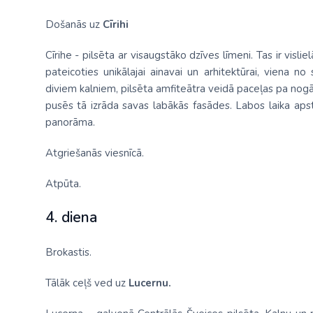
Došanās uz
Cīrihi
Cīrihe - pilsēta ar visaugstāko dzīves līmeni. Tas ir visli
pateicoties unikālajai ainavai un arhitektūrai, viena no
diviem kalniem, pilsēta amfiteātra veidā paceļas pa nogā
pusēs tā izrāda savas labākās fasādes. Labos laika aps
panorāma.
Atgriešanās viesnīcā.
Atpūta.
4. diena
Brokastis.
Tālāk ceļš ved uz
Lucernu.