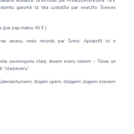
akalnu ieskauta, tā atrodas pie Fīrvaldšteterezera. Tā ir
gadsimtu garumā tā tika uzskatīta par neatzīto Šveices
u
(par pap.maksu 40 € )
as ainavu, neko nezinās par Šveici. Aprakstīt to ir
veida savienojumu starp diviem ezeru lokiem – Tūnas un
ē “starpezeru”.
 ūdenskritumiem, tīrajām upēm, dziļajiem zilajiem ezeriem