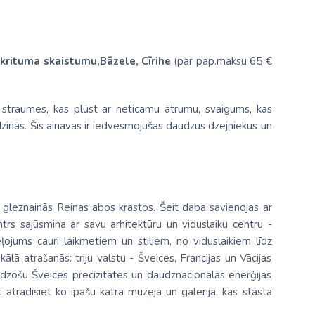
krituma skaistumu,Bāzele, Cīrihe
(par pap.maksu 65 €
 straumes, kas plūst ar neticamu ātrumu, svaigums, kas
zinās. Šīs ainavas ir iedvesmojušas daudzus dzejniekus un
 gleznainās Reinas abos krastos. Šeit daba savienojas ar
entrs sajūsmina ar savu arhitektūru un viduslaiku centru -
ļojums cauri laikmetiem un stiliem, no viduslaikiem līdz
ālā atrašanās: triju valstu - Šveices, Francijas un Vācijas
idzošu Šveices precizitātes un daudznacionālās enerģijas
 atradīsiet ko īpašu katrā muzejā un galerijā, kas stāsta