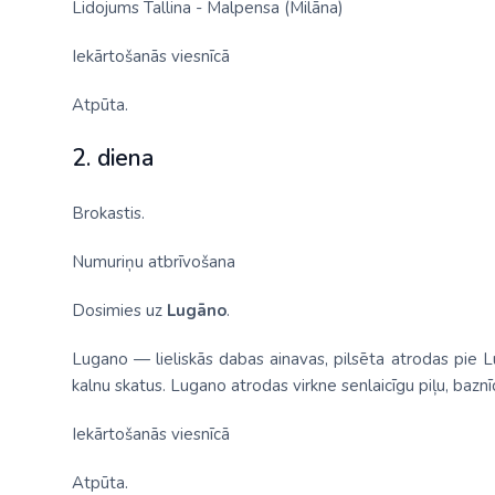
Lidojums Tallina - Malpensa (Milāna)
Iekārtošanās viesnīcā
Atpūta.
2. diena
Brokastis.
Numuriņu atbrīvošana
Dosimies uz
Lugāno
.
Lugano — lieliskās dabas ainavas, pilsēta atrodas pie L
kalnu skatus. Lugano atrodas virkne senlaicīgu piļu, baznī
Iekārtošanās viesnīcā
Atpūta.