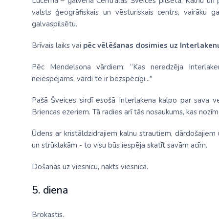
Lucerna – galvenā Centrālās Šveices pilsēta. Kalnu un p
valsts ģeogrāfiskais un vēsturiskais centrs, vairāku 
galvaspilsētu.
Brīvais laiks vai
pēc vēlēšanas dosimies uz Interlaken
Pēc Mendelsona vārdiem: “Kas neredzēja Interlaken
neiespējams, vārdi te ir bezspēcīgi..."
Pašā Šveices sirdī esošā Interlakena kalpo par sava 
Briencas ezeriem. Tā radies arī tās nosaukums, kas nozīm
Ūdens ar kristāldzidrajiem kalnu strautiem, dārdošajiem
un strūklakām - to visu būs iespēja skatīt savām acīm.
Došanās uz viesnīcu, nakts viesnīcā.
5. diena
Brokastis.