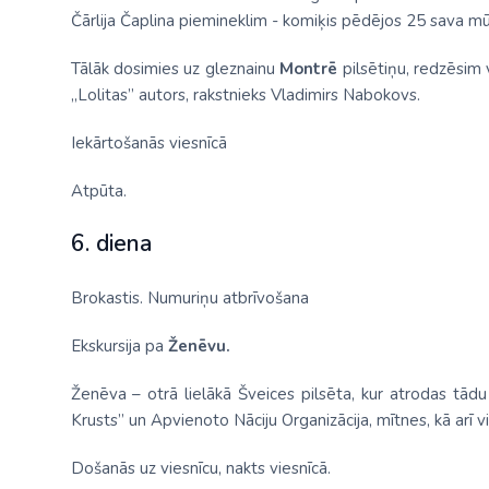
Čārlija Čaplina piemineklim - komiķis pēdējos 25 sava mū
Tālāk dosimies uz gleznainu
Montrē
pilsētiņu, redzēsim v
„Lolitas” autors, rakstnieks Vladimirs Nabokovs.
Iekārtošanās viesnīcā
Atpūta.
6. diena
Brokastis. Numuriņu atbrīvošana
Ekskursija pa
Ženēvu.
Ženēva – otrā lielākā Šveices pilsēta, kur atrodas tādu
Krusts” un Apvienoto Nāciju Organizācija, mītnes, kā arī v
Došanās uz viesnīcu, nakts viesnīcā.