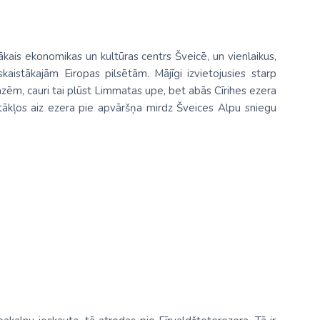
elākais ekonomikas un kultūras centrs Šveicē, un vienlaikus,
 skaistākajām Eiropas pilsētām. Mājīgi izvietojusies starp
zēm, cauri tai plūst Limmatas upe, bet abās Cīrihes ezera
tākļos aiz ezera pie apvāršņa mirdz Šveices Alpu sniegu