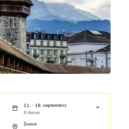
Kolumbija
Kostarika
Meksika
Panama
Ielādējam piedāvājumu...
11. - 18. septembris
8 dienas
Šveice