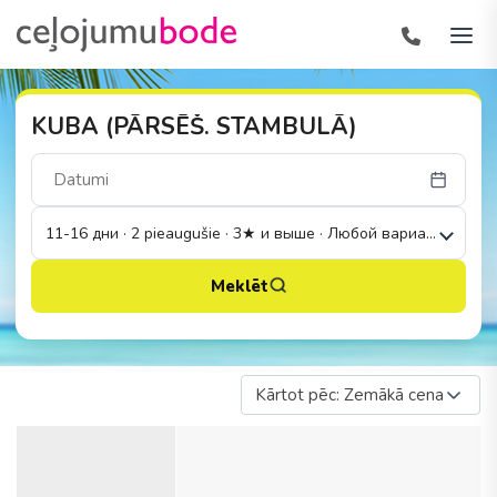
KUBA (PĀRSĒŠ. STAMBULĀ)
11-16 дни · 2 pieaugušie · 3★ и выше · Любой вариант
Meklēt
Kārtot pēc: Zemākā cena