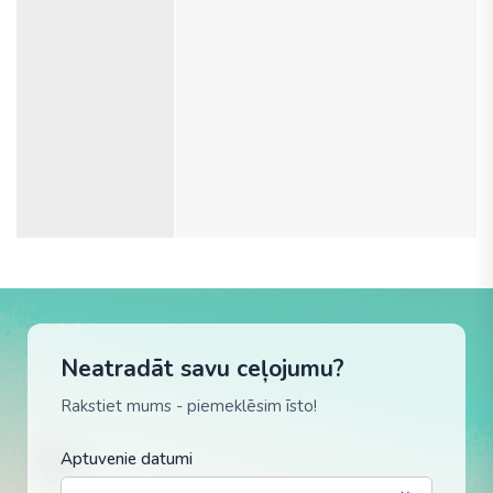
Neatradāt savu ceļojumu?
Rakstiet mums - piemeklēsim īsto!
Aptuvenie datumi