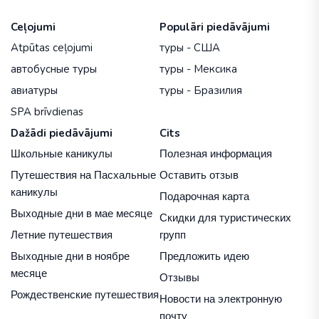
Ceļojumi
Populāri piedāvājumi
Atpūtas ceļojumi
туры - США
автобусные туры
туры - Мексика
авиатуры
туры - Бразилия
SPA brīvdienas
Dažādi piedāvājumi
Cits
Школьные каникулы
Полезная информация
Путешествия на Пасхальные
Оставить отзыв
каникулы
Подарочная карта
Выходные дни в мае месяце
Скидки для туристических
Летние путешествия
групп
Выходные дни в ноябре
Предложить идею
месяце
Отзывы
Рождественские путешествия
Новости на электронную
почту