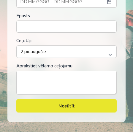
Epasts
Ceļotāji
Aprakstiet vēlamo ceļojumu
Nosūtīt