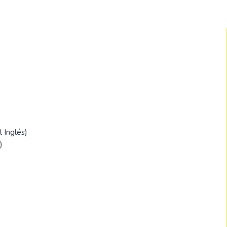
ОАЭ
Оман
Саудовская А
Сингапур
Таиланд
Узбекистан
Филиппины
 Inglés)
)
Шри-Ланка
Южная Коре
Япония