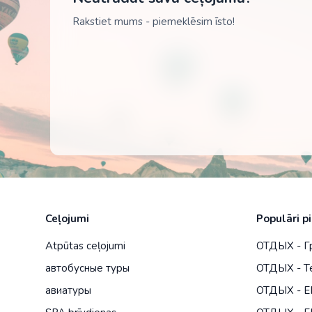
Бильярд (за дополнительную плату)
Rakstiet mums - piemeklēsim īsto!
Футбол
Солярий (за дополнительную плату)
Теннисный корт (за дополнительную плату)
Для детей
Детская площадка
Детская кроватка по запросу
Примечания
Официальный сайт отеля: www.coronaroja.com
Залог оплачивается по прибытии в отель
Курортный налог оплачивается на стойке регистраци
Ceļojumi
Populāri p
Atpūtas ceļojumi
ОТДЫХ - Г
автобусные туры
ОТДЫХ - Т
авиатуры
ОТДЫХ - Е