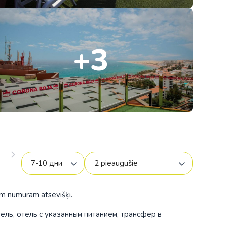
Коста-Рика
Мексика
+3
Панама
США
am numuram atsevišķi.
ия
тель, отель с указанным питанием, трансфер в