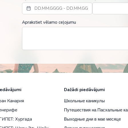
Aprakstiet vēlamo ceļojumu
и отеля
iedāvājumi
Dažādi piedāvājumi
ран Канария
Школьные каникулы
енерифе
Путешествия на Пасхальные к
ГИПЕТ: Хургада
Выходные дни в мае месяце