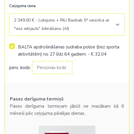
Ceļojuma cena
2 349.00 € - Lidojums + RIU Baobab 5* viesnīca ar
"viss iekļauts" ēdināšanu (AI)
BALTA apdrošināšanas sudraba polise (bez sporta
aktivitātēm) no 27 līdz 64 gadiem.
- €
32.04
pers. kods:
Pases derīguma termiņš
Pases derīguma termiņam jābūt ne mazākam kā 6
mēneši pēc ceļojuma pēdējas dienas.