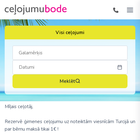
Visi ceļojumi
Meklēt
Mīļais ceļotāj,
Rezervē ģimenes ceļojumu uz noteiktām viesnīcām Turcijā un
par bērnu maksā tikai 1€ !