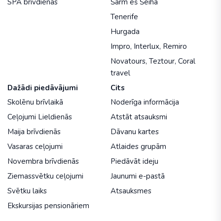
SPA brīvdienas
Šarm eš Šeiha
Tenerife
Hurgada
Impro
,
Interlux
,
Remiro
Novatours
,
Teztour
,
Coral
travel
Dažādi piedāvājumi
Cits
Skolēnu brīvlaikā
Noderīga informācija
Ceļojumi Lieldienās
Atstāt atsauksmi
Maija brīvdienās
Dāvanu kartes
Vasaras ceļojumi
Atlaides grupām
Novembra brīvdienās
Piedāvāt ideju
Ziemassvētku ceļojumi
Jaunumi e-pastā
Svētku laiks
Atsauksmes
Ekskursijas pensionāriem