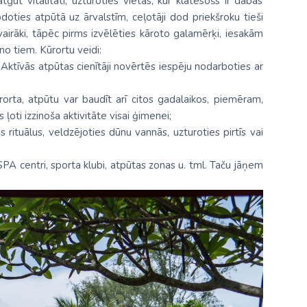
tgūt vitalitāti, uzturoties vietās, kur klātesošs ir dabas
oties atpūtā uz ārvalstīm, ceļotāji dod priekšroku tieši
 vairāki, tāpēc pirms izvēlēties kāroto galamērķi, iesakām
no tiem. Kūrortu veidi:
Aktīvās atpūtas cienītāji novērtēs iespēju nodarboties ar
orta, atpūtu var baudīt arī citos gadalaikos, piemēram,
oti izzinoša aktivitāte visai ģimenei;
ituālus, veldzējoties dūnu vannās, uzturoties pirtīs vai
SPA centri, sporta klubi, atpūtas zonas u. tml. Taču jāņem