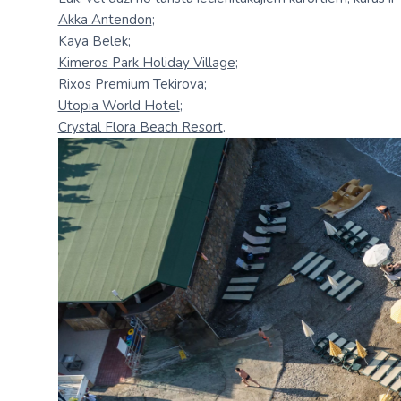
Akka Antendon
;
Kaya Belek
;
Kimeros Park Holiday Village
;
Rixos Premium Tekirova
;
Utopia World Hotel
;
Crystal Flora Beach Resort
.