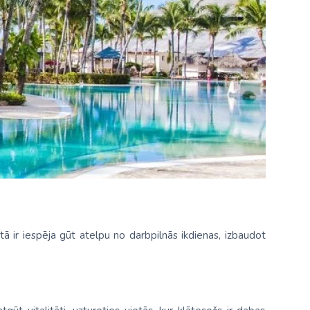
Kolumbija
Kostarika
Meksika
Panama
 tā ir iespēja gūt atelpu no darbpilnās ikdienas, izbaudot