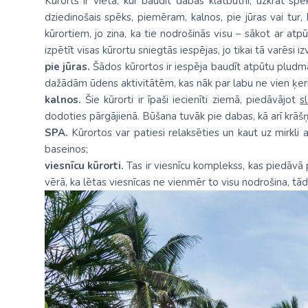
Kūrorts ir vieta, kur baudīt dabas klātbūtni, uzkrāt spēk
dziedinošais spēks, piemēram, kalnos, pie jūras vai tur
kūrortiem, jo zina, ka tie nodrošinās visu – sākot ar atp
izpētīt visas kūrortu sniegtās iespējas, jo tikai tā varē
pie jūras.
Šādos kūrortos ir iespēja baudīt atpūtu pludma
dažādām ūdens aktivitātēm, kas nāk par labu ne vien ķer
kalnos.
Šie kūrorti ir īpaši iecienīti ziemā, piedāvājot
s
dodoties pārgājienā. Būšana tuvāk pie dabas, kā arī krāšņ
SPA.
Kūrortos var patiesi relaksēties un kaut uz mirkli
baseinos;
viesnīcu kūrorti.
Tas ir viesnīcu komplekss, kas piedāvā 
vērā, ka lētas viesnīcas ne vienmēr to visu nodrošina, tā