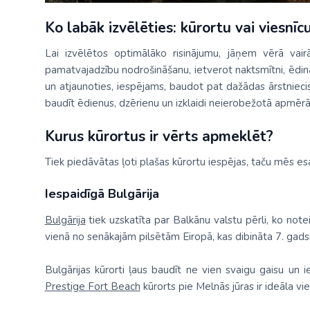
Ko labāk izvēlēties: kūrortu vai viesnīc
Lai izvēlētos optimālāko risinājumu, jāņem vērā vairā
pamatvajadzību nodrošināšanu, ietverot naktsmītni, ēdināš
un atjaunoties, iespējams, baudot pat dažādas ārstniecisk
baudīt ēdienus, dzērienu un izklaidi neierobežotā apmērā,
Kurus kūrortus ir vērts apmeklēt?
Tiek piedāvātas ļoti plašas kūrortu iespējas, taču mēs es
Iespaidīgā Bulgārija
Bulgārija
tiek uzskatīta par Balkānu valstu pērli, ko notei
vienā no senākajām pilsētām Eiropā, kas dibināta 7. gads
Bulgārijas kūrorti ļaus baudīt ne vien svaigu gaisu un 
Prestige Fort Beach
kūrorts pie Melnās jūras ir ideāla vi