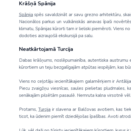
Krāšņā Spānija
Spānija
spēs savaldzināt ar savu grezno arhitektūru, ska
Nacionālos parkus un vulkāniskās ainavas īpaši novērtēs 
klimatu, Spānijas kūrorti tam ir lieliski piemēroti. Viens n
dodoties aizraujošā ekskursijā pa salu.
Neatkārtojamā Turcija
Dabas krāšņums, noslēpumainība, autentiska austrumu ekso
kūrortiem un teju bezgalīgajām atpūtas iespējām, kas bū
Viens no ceļotāju iecienītākajiem galamērķiem ir Antālija
Piecu zvaigžņu viesnīcas, saules pielietas pludmales, k
senākajām pilsētām pasaulē. Nemruta kalna virsotnē vēl 
Protams,
Turcija
ir slavena ar Balčovas avotiem, kas ti
ticot, ka ūdenim piemīt dziedējošas īpašības. Avoti atroda
Lūk, vēl daži no tūristu iecienītākajiem kūrortiem, kurus ir