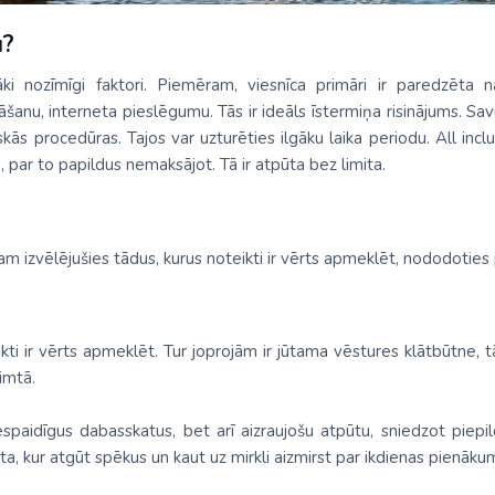
u?
ki nozīmīgi faktori. Piemēram, viesnīca primāri ir paredzēta na
anu, interneta pieslēgumu. Tās ir ideāls īstermiņa risinājums. Sav
ās procedūras. Tajos var uzturēties ilgāku laika periodu. All inclus
 par to papildus nemaksājot. Tā ir atpūta bez limita.
am izvēlējušies tādus, kurus noteikti ir vērts apmeklēt, nododoties
kti ir vērts apmeklēt. Tur joprojām ir jūtama vēstures klātbūtne, t
imtā.
iespaidīgus dabasskatus, bet arī aizraujošu atpūtu, sniedzot piep
eta, kur atgūt spēkus un kaut uz mirkli aizmirst par ikdienas pienāku