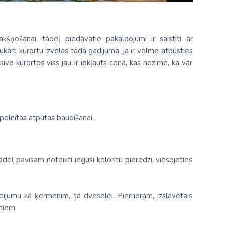
kšņošanai, tādēļ piedāvātie pakalpojumi ir saistīti ar
ukārt kūrortu izvēlas tādā gadījumā, ja ir vēlme atpūsties
ive kūrortos viss jau ir iekļauts cenā, kas nozīmē, ka var
 pelnītās atpūtas baudīšanai.
ādēļ pavisam noteikti iegūsi kolorītu pieredzi, viesojoties
ildījumu kā ķermenim, tā dvēselei. Piemēram, izslavētais
miem.