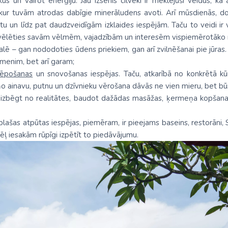
us un vairot enerģiju. Jau izsenis cilvēki ir meklējuši veidus, kā a
Malaizija
, kur tuvām atrodas dabīgie minerāludens avoti. Arī mūsdienās, dod
ūtu un līdz pat daudzveidīgām izklaides iespējām. Taču to veidi ir
Nepāla
si izvēlēties savām vēlmēm, vajadzībām un interesēm vispiemērotāko 
Omāna
lē – gan nododoties ūdens priekiem, gan arī zvilnēšanai pie jūras. 
menim, bet arī garam;
Saūda Arābija
lēpošanas
un snovošanas iespējas. Taču, atkarībā no konkrētā kūr
o ainavu, putnu un dzīvnieku vērošana dāvās ne vien mieru, bet būs ļ
Singapūra
 aizbēgt no realitātes, baudot dažādas masāžas, ķermeņa kopšanas r
Šrilanka
plašas atpūtas iespējas, piemēram, ir pieejams baseins, restorāni, 
Tadžikistāna
dēļ iesakām rūpīgi izpētīt to piedāvājumu.
Taizeme
Uzbekistāna
Vjetnama