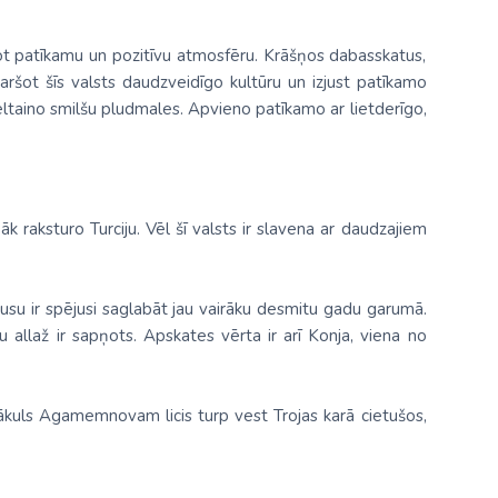
ot patīkamu un pozitīvu atmosfēru. Krāšņos dabasskatus,
garšot šīs valsts daudzveidīgo kultūru un izjust patīkamo
eltaino smilšu pludmales. Apvieno patīkamo ar lietderīgo,
 raksturo Turciju. Vēl šī valsts ir slavena ar daudzajiem
atusu ir spējusi saglabāt jau vairāku desmitu gadu garumā.
 allaž ir sapņots. Apskates vērta ir arī Konja, viena no
kuls Agamemnovam licis turp vest Trojas karā cietušos,