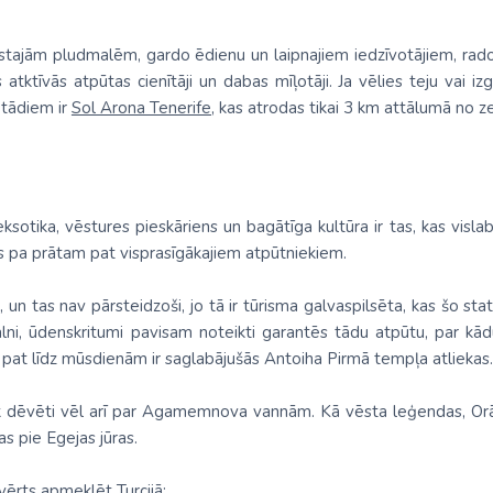
istajām pludmalēm, gardo ēdienu un laipnajiem iedzīvotājiem, rad
atktīvās atpūtas cienītāji un dabas mīļotāji. Ja vēlies teju vai iz
o tādiem ir
Sol Arona Tenerife
, kas atrodas tikai 3 km attālumā no z
tika, vēstures pieskāriens un bagātīga kultūra ir tas, kas vislabāk
s pa prātam pat visprasīgākajiem atpūtniekiem.
, un tas nav pārsteidzoši, jo tā ir tūrisma galvaspilsēta, kas šo st
alni, ūdenskritumi pavisam noteikti garantēs tādu atpūtu, par kādu
pat līdz mūsdienām ir saglabājušās Antoiha Pirmā tempļa atliekas.
ek dēvēti vēl arī par Agamemnova vannām. Kā vēsta leģendas, Orā
s pie Egejas jūras.
 vērts apmeklēt Turcijā: