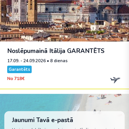
Noslēpumainā Itālija
GARANTĒTS
17.09. - 24.09.2026
• 8 dienas
Garantēts
No
718€
Jaunumi Tavā e-pastā