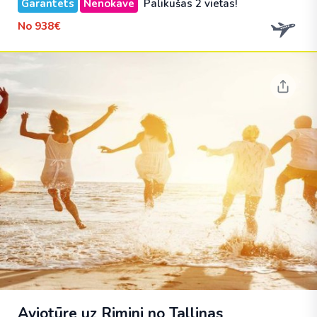
Garantēts
Nenokavē
Palikušas 2 vietas!
No
938€
Aviotūre uz Rimini no Tallinas