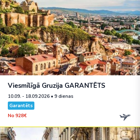
Viesmīlīgā Gruzija
GARANTĒTS
10.09. - 18.09.2026
• 9 dienas
Garantēts
No
928€