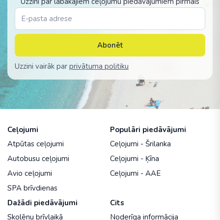
Uzzini par labākajiem ceļojumu piedāvājumiem pirmais
Abonēt
Uzzini vairāk par
privātuma politiku
Ceļojumi
Populāri piedāvājumi
Atpūtas ceļojumi
Ceļojumi - Šrilanka
Autobusu ceļojumi
Ceļojumi - Ķīna
Avio ceļojumi
Ceļojumi - AAE
SPA brīvdienas
Dažādi piedāvājumi
Cits
Skolēnu brīvlaikā
Noderīga informācija