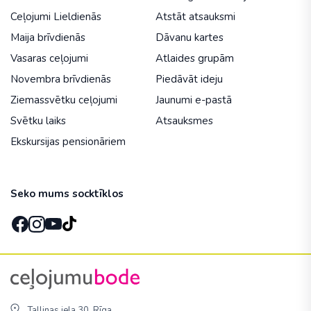
Ceļojumi Lieldienās
Atstāt atsauksmi
Maija brīvdienās
Dāvanu kartes
Vasaras ceļojumi
Atlaides grupām
Novembra brīvdienās
Piedāvāt ideju
Ziemassvētku ceļojumi
Jaunumi e-pastā
Svētku laiks
Atsauksmes
Ekskursijas pensionāriem
Seko mums socktīklos
Tallinas iela 30, Rīga