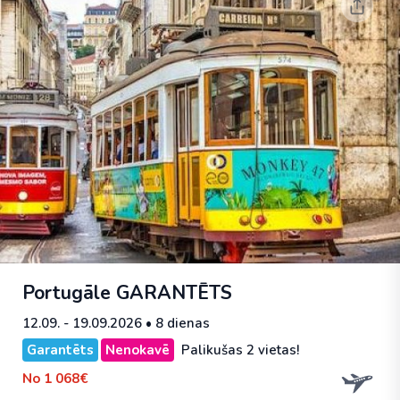
Portugāle
GARANTĒTS
12.09. - 19.09.2026
• 8 dienas
Garantēts
Nenokavē
Palikušas 2 vietas!
No
1 068€