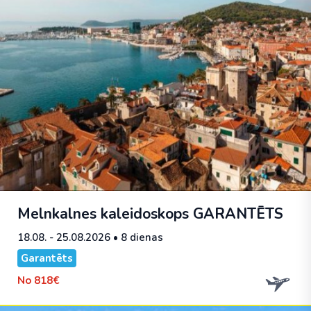
Melnkalnes kaleidoskops
GARANTĒTS
18.08. - 25.08.2026
• 8 dienas
Garantēts
No
818€