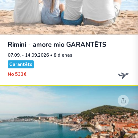
Rimini - amore mio
GARANTĒTS
07.09. - 14.09.2026
• 8 dienas
Garantēts
No
533€