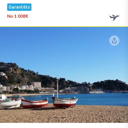
Garantēts
No
1 008€