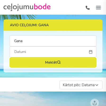
AVIO CEĻOJUMI: GANA
Meklēt
Kārtot pēc: Datuma