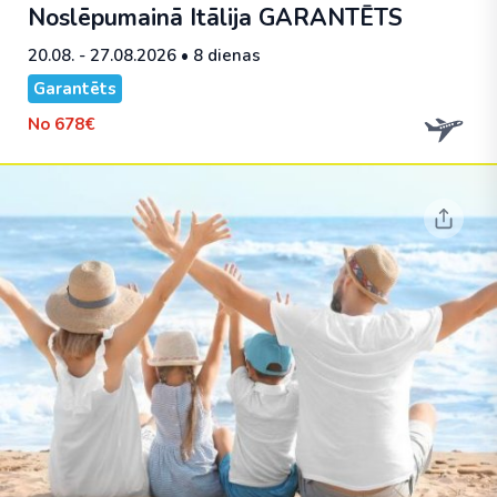
Noslēpumainā Itālija
GARANTĒTS
20.08. - 27.08.2026
• 8 dienas
Garantēts
No
678€