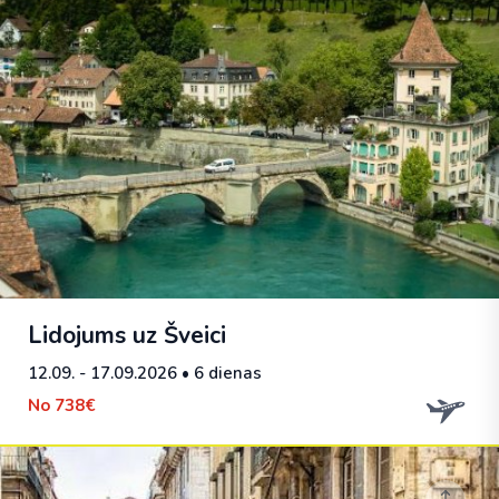
Lidojums uz Šveici
12.09. - 17.09.2026
• 6 dienas
No
738€