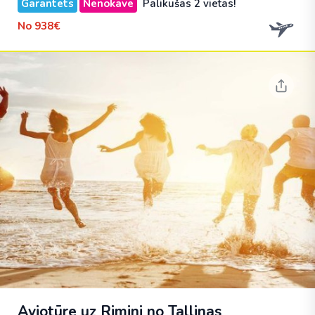
Garantēts
Nenokavē
Palikušas 2 vietas!
No
938€
Aviotūre uz Rimini no Tallinas