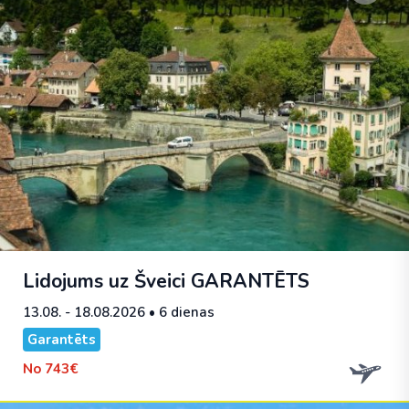
Lidojums uz Šveici
GARANTĒTS
13.08. - 18.08.2026
• 6 dienas
Garantēts
No
743€