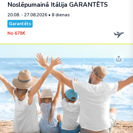
Noslēpumainā Itālija
GARANTĒTS
20.08. - 27.08.2026
• 8 dienas
Garantēts
No
678€