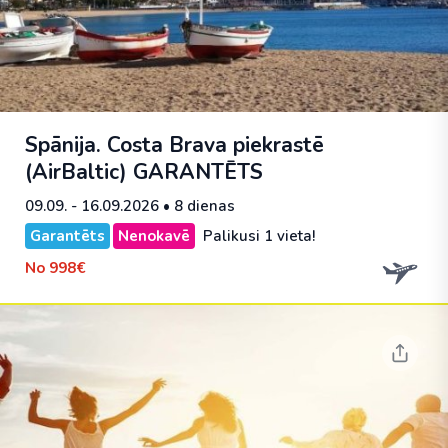
Spānija. Costa Brava piekrastē
(AirBaltic)
GARANTĒTS
09.09. - 16.09.2026
• 8 dienas
Garantēts
Nenokavē
Palikusi 1 vieta!
No
998€