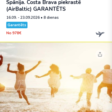
Spānija. Costa Brava piekrastē
(AirBaltic)
GARANTĒTS
16.09. - 23.09.2026
• 8 dienas
Garantēts
No
978€