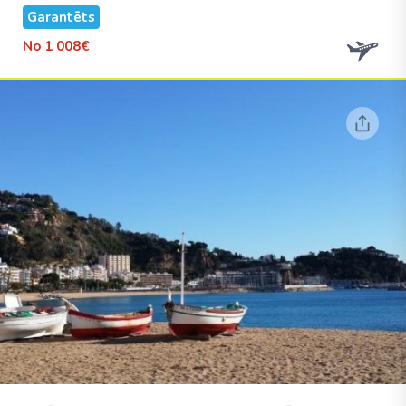
Garantēts
No
1 008€