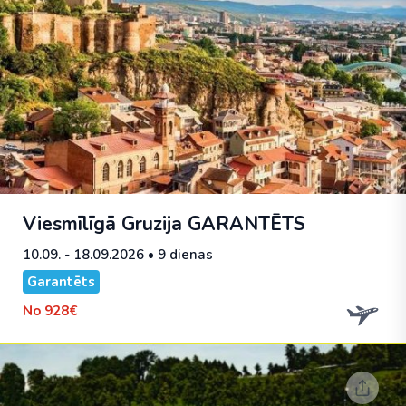
Viesmīlīgā Gruzija
GARANTĒTS
10.09. - 18.09.2026
• 9 dienas
Garantēts
No
928€