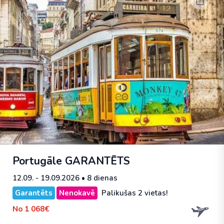
Portugāle
GARANTĒTS
12.09. - 19.09.2026
• 8 dienas
Garantēts
Nenokavē
Palikušas 2 vietas!
No
1 068€