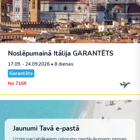
Noslēpumainā Itālija
GARANTĒTS
17.09. - 24.09.2026
• 8 dienas
Garantēts
No
716€
Jaunumi Tavā e-pastā
Uzzini par labākajiem ceļojumu piedāvājumiem pirmais