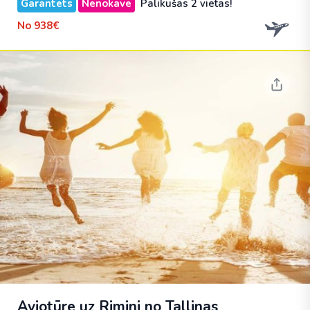
Garantēts
Nenokavē
Palikušas 2 vietas!
No
938€
Aviotūre uz Rimini no Tallinas