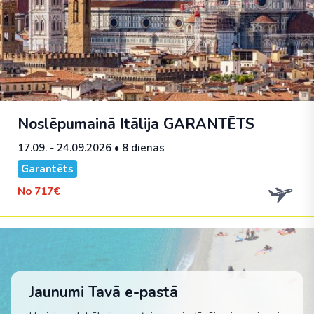
Noslēpumainā Itālija
GARANTĒTS
17.09. - 24.09.2026
• 8 dienas
Garantēts
No
717€
Jaunumi Tavā e-pastā