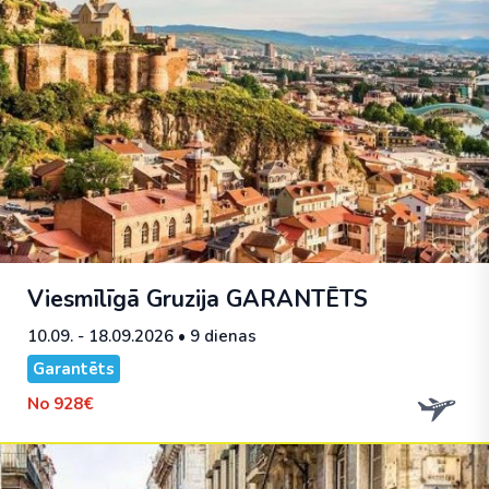
Viesmīlīgā Gruzija
GARANTĒTS
10.09. - 18.09.2026
• 9 dienas
Garantēts
No
928€