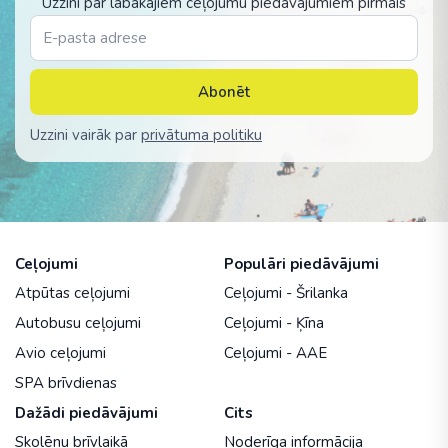
Uzzini par labākajiem ceļojumu piedāvājumiem pirmais
Abonēt
Uzzini vairāk par
privātuma politiku
Ceļojumi
Populāri piedāvājumi
Atpūtas ceļojumi
Ceļojumi - Šrilanka
Autobusu ceļojumi
Ceļojumi - Ķīna
Avio ceļojumi
Ceļojumi - AAE
SPA brīvdienas
Dažādi piedāvājumi
Cits
Skolēnu brīvlaikā
Noderīga informācija