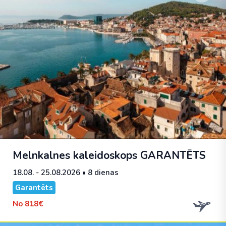
Melnkalnes kaleidoskops
GARANTĒTS
18.08. - 25.08.2026
• 8 dienas
Garantēts
No
818€