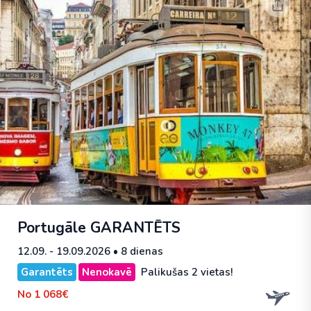
Portugāle
GARANTĒTS
12.09. - 19.09.2026
• 8 dienas
Garantēts
Nenokavē
Palikušas 2 vietas!
No
1 068€