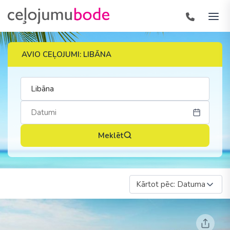
AVIO CEĻOJUMI: LIBĀNA
Meklēt
Kārtot pēc: Datuma