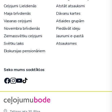
Ceļojumi Lieldienās
Atstāt atsauksmi
Maija brīvdienās
Dāvanu kartes
Vasaras ceļojumi
Atlaides grupām
Novembra brīvdienās
Piedāvāt ideju
Ziemassvētku ceļojumi
Jaunumi e-pastā
Svētku laiks
Atsauksmes
Ekskursijas pensionāriem
Seko mums socktīklos
Tallinas iela 30, Rīga