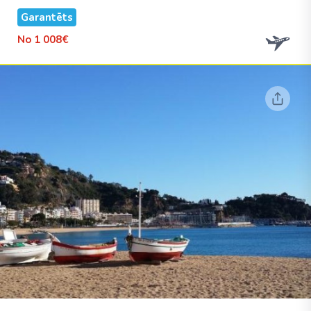
Garantēts
No
1 008€