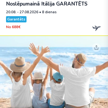
Noslēpumainā Itālija
GARANTĒTS
20.08. - 27.08.2026
• 8 dienas
Garantēts
No
688€