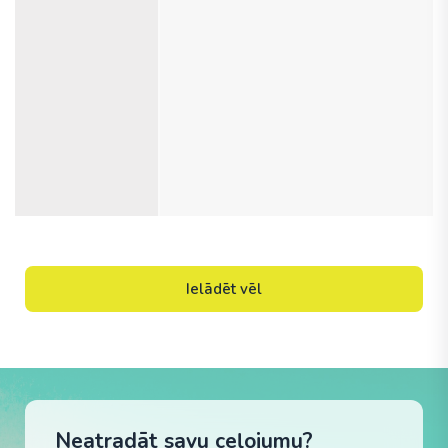
Ielādēt vēl
Neatradāt savu ceļojumu?