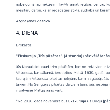
nobeigumā apmeklēsim Ta-Ali amatniecības centru, kur t
meistaru darbu, kā arī iegādāties stikla, sudraba un kera
Atgriešanās viesnīcā.
4. DIENA
Brokastīs.
*Ekskursija „Trīs pilsētas”. (4 stundu) (pēc vēlēšanā
Jūs izbrauksiet cauri trim pilsētām, kas ne reizi vien ir
Vittoriosa, kur sākumā, ierodoties Maltā 1530. gadā, a
šaurajām Vittoriosa pilsētas ieliņām, kur ir saglabājušā
laikiem.No Senglejas pilsētas dārziem Jums būs iespēja r
ir galvenie Maltas jūras vārti.
*No 2026. gada novembra būs
Ekskursija uz Birgu (pē