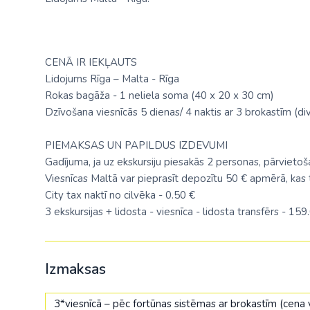
CENĀ IR IEKĻAUTS
Lidojums Rīga – Malta - Rīga
Rokas bagāža - 1 neliela soma (40 х 20 х 30 cm)
Dzīvošana viesnīcās 5 dienas/ 4 naktis ar 3 brokastīm (di
PIEMAKSAS UN PAPILDUS IZDEVUMI
Gadījuma, ja uz ekskursiju piesakās 2 personas, pārvietoš
Viesnīcas Maltā var pieprasīt depozītu 50 € apmērā, kas 
City tax naktī no cilvēka - 0.50 €
3 ekskursijas + lidosta - viesnīca - lidosta transfērs - 1
Izmaksas
3*viesnīcā – pēc fortūnas sistēmas ar brokastīm (cen