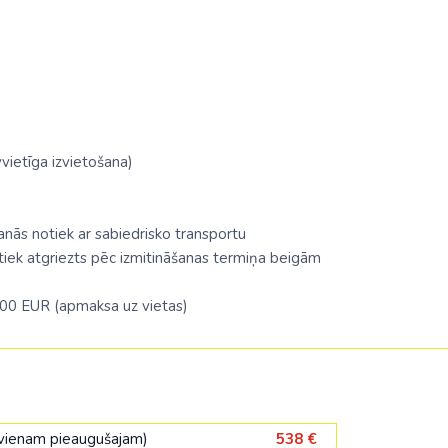
vvietīga izvietošana)
anās notiek ar sabiedrisko transportu
tiek atgriezts pēc izmitināšanas termiņa beigām
59.00 EUR (apmaksa uz vietas)
a vienam pieaugušajam)
538 €