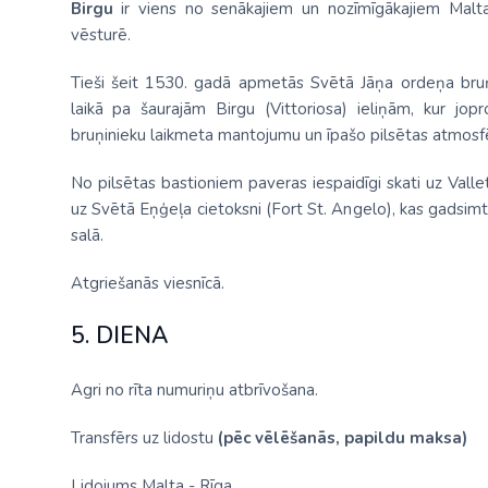
Birgu
ir viens no senākajiem un nozīmīgākajiem Maltas
vēsturē.
Tieši šeit 1530. gadā apmetās Svētā Jāņa ordeņa bruņi
laikā pa šaurajām Birgu (Vittoriosa) ieliņām, kur jop
bruņinieku laikmeta mantojumu un īpašo pilsētas atmosf
No pilsētas bastioniem paveras iespaidīgi skati uz Valle
uz Svētā Eņģeļa cietoksni (Fort St. Angelo), kas gadsimti
salā.
Atgriešanās viesnīcā.
5. DIENA
Agri no rīta numuriņu atbrīvošana.
Transfērs uz lidostu
(pēc vēlēšanās, papildu maksa)
Lidojums Malta - Rīga.