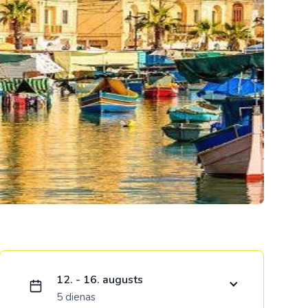
Kolumbija
Kostarika
Meksika
Panama
Ielādējam piedāvājumu...
12. - 16. augusts
5 dienas