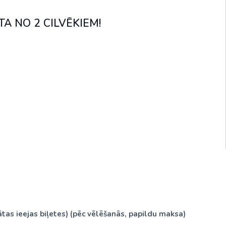
Malaizija
A NO 2 CILVĒKIEM!
Nepāla
Omāna
Saūda Arābija
Singapūra
Šrilanka
Tadžikistāna
Taizeme
Uzbekistāna
Vjetnama
tas ieejas biļetes) (pēc vēlēšanās, papildu maksa)