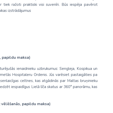
iek ražoti praktiski visi suvenīri. Būs iespēja pavērot
mikas izstrādājumus
s, papildu maksa)
 izturējušās ienaidnieku uzbrukumus: Sengleja, Kospikua un
pmetās Hospitaleru Ordenis. Jūs varēsiet pastaigāties pa
s senlaicīgas celtnes, kas atgādinās par Maltas bruņinieku
edzēt iespaidīgus Lielā līča skatus ar 360° panorāmu, kas
c vēlēšanās, papildu maksa)