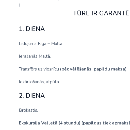
!
TŪRE IR GARANTĒT
1. DIENA
Lidojums Rīga – Malta
Ierašanās Maltā.
Transfērs uz viesnīcu
(pēc vēlēšanās, papildu maksa)
Iekārtošanās, atpūta.
2. DIENA
Brokastis.
Ekskursija Valletā (4 stundu) (papildus tiek apmaksā