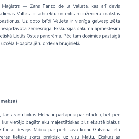
ņa Maģistrs — Žans Parizo de la Valleta, kas arī devis
ienās Valleta ir arhitektu un militāru inženieru mākslas
rgbastionus. Uz doto brīdi Valleta ir vienīga galvaspilsēta
eiz neapdzīvotā zemesragā. Ekskursijas sākumā apmeklēsim
lieliskā Lielās Ostas panorāma. Pēc tam dosimies pastaigā
 uzcēla Hospitaljēru ordeņa bruņinieki.
u maksa)
, tad arābu laikos Mdina ir pārtapusi par citadeli, bet pēc
kur vietējo bagātnieku majestātiskas pilis eksistē blakus
fonso dēvējis Mdinu par pērli savā kronī. Galvenā iela
as lielisks skats praktiski uz visu Maltu. Ekskursijas