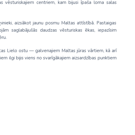
 vēsturiskajiem centriem, kam bijusi īpaša loma salas
nieki, aizsākot jaunu posmu Maltas attīstībā. Pastaigas
rojām saglabājušās daudzas vēsturiskas ēkas, iepazīsim
ēru.
tas Lielo ostu — galvenajiem Maltas jūras vārtiem, kā arī
em ilgi bijis viens no svarīgākajiem aizsardzības punktiem