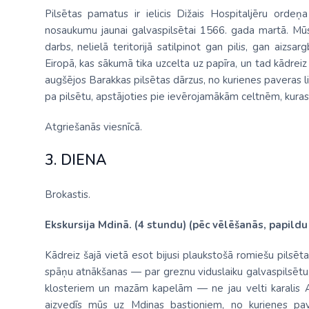
Pilsētas pamatus ir ielicis Dižais Hospitaljēru orde
nosaukumu jaunai galvaspilsētai 1566. gada martā. Mūsd
darbs, nelielā teritorijā satilpinot gan pilis, gan aizsa
Eiropā, kas sākumā tika uzcelta uz papīra, un tad kādr
augšējos Barakkas pilsētas dārzus, no kurienes paveras 
pa pilsētu, apstājoties pie ievērojamākām celtnēm, kuras
Atgriešanās viesnīcā.
3. DIENA
Brokastis.
Ekskursija Mdinā. (4 stundu) (pēc vēlēšanās, papild
Kādreiz šajā vietā esot bijusi plaukstošā romiešu pilsēta
spāņu atnākšanas — par greznu viduslaiku galvaspilsētu, 
klosteriem un mazām kapelām — ne jau velti karalis Al
aizvedīs mūs uz Mdinas bastioniem, no kurienes paver