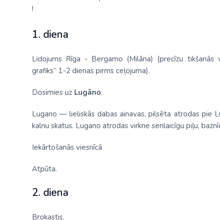
!
1. diena
Lidojums Rīga - Bergamo (Milāna) (precīzu tikšanās v
grafiks” 1-2 dienas pirms ceļojuma).
Dosimies uz
Lugāno
.
Lugano — lieliskās dabas ainavas, pilsēta atrodas pie L
kalnu skatus. Lugano atrodas virkne senlaicīgu piļu, baznī
Iekārtošanās viesnīcā
Atpūta.
2. diena
Brokastis.