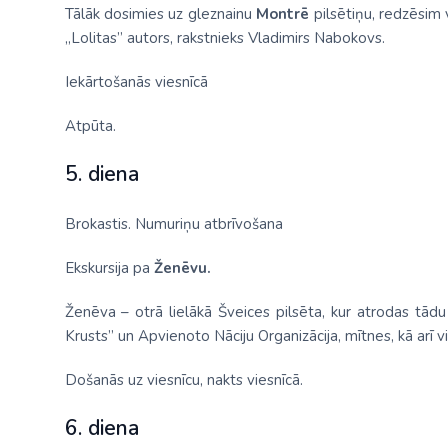
Tālāk dosimies uz gleznainu
Montrē
pilsētiņu, redzēsim v
„Lolitas” autors, rakstnieks Vladimirs Nabokovs.
Iekārtošanās viesnīcā
Atpūta.
5. diena
Brokastis. Numuriņu atbrīvošana
Ekskursija pa
Ženēvu.
Ženēva – otrā lielākā Šveices pilsēta, kur atrodas tādu
Krusts” un Apvienoto Nāciju Organizācija, mītnes, kā arī v
Došanās uz viesnīcu, nakts viesnīcā.
6. diena