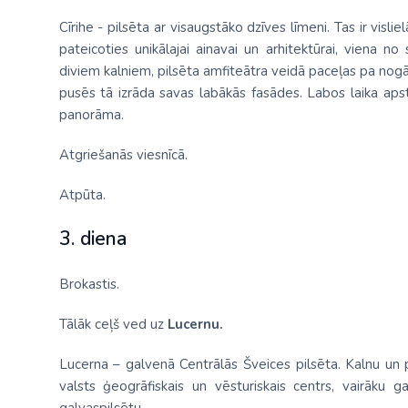
Cīrihe - pilsēta ar visaugstāko dzīves līmeni. Tas ir visli
pateicoties unikālajai ainavai un arhitektūrai, viena no
diviem kalniem, pilsēta amfiteātra veidā paceļas pa nogā
pusēs tā izrāda savas labākās fasādes. Labos laika aps
panorāma.
Atgriešanās viesnīcā.
Atpūta.
3. diena
Brokastis.
Tālāk ceļš ved uz
Lucernu.
Lucerna – galvenā Centrālās Šveices pilsēta. Kalnu un p
valsts ģeogrāfiskais un vēsturiskais centrs, vairāku 