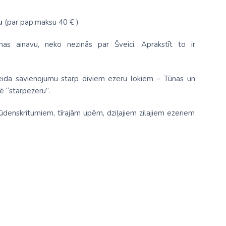
u
(par pap.maksu 40 € )
as ainavu, neko nezinās par Šveici. Aprakstīt to ir
veida savienojumu starp diviem ezeru lokiem – Tūnas un
ē “starpezeru”.
 ūdenskritumiem, tīrajām upēm, dziļajiem zilajiem ezeriem