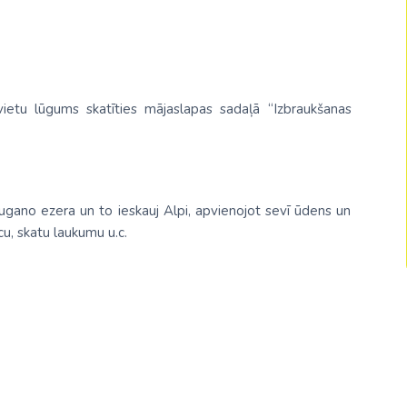
Malaizija
Nepāla
Omāna
ietu lūgums skatīties mājaslapas sadaļā “Izbraukšanas
Saūda Arābija
Singapūra
Šrilanka
ugano ezera un to ieskauj Alpi, apvienojot sevī ūdens un
Tadžikistāna
cu, skatu laukumu u.c.
Taizeme
Uzbekistāna
Vjetnama