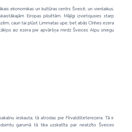
elākais ekonomikas un kultūras centrs Šveicē, un vienlaikus,
 skaistākajām Eiropas pilsētām. Mājīgi izvietojusies starp
zēm, cauri tai plūst Limmatas upe, bet abās Cīrihes ezera
tākļos aiz ezera pie apvāršņa mirdz Šveices Alpu sniegu
akalnu ieskauta, tā atrodas pie Fīrvaldšteterezera. Tā ir
gadsimtu garumā tā tika uzskatīta par neatzīto Šveices