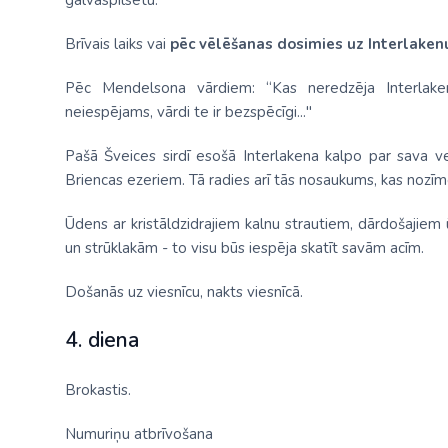
galvaspilsētu.
Brīvais laiks vai
pēc vēlēšanas dosimies uz Interlaken
Pēc Mendelsona vārdiem: “Kas neredzēja Interlaken
neiespējams, vārdi te ir bezspēcīgi..."
Pašā Šveices sirdī esošā Interlakena kalpo par sava 
Briencas ezeriem. Tā radies arī tās nosaukums, kas nozīm
Ūdens ar kristāldzidrajiem kalnu strautiem, dārdošajiem
un strūklakām - to visu būs iespēja skatīt savām acīm.
Došanās uz viesnīcu, nakts viesnīcā.
4. diena
Brokastis.
Numuriņu atbrīvošana