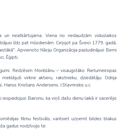
kāla un neatkārtojama. Viena no nedaudzām viduslaikos
abājusi līdz pat mūsdienām. Ceļojot pa Šveici 1779. gadā,
istākā". Apvienoto Nāciju Organizācija pasludinājusi Berni
, Ēģipti.
n bēgumi. Redzēsim Monblānu – visaugstāko Rietumeiropas
meklējuši virkne aktieru, rakstnieku, dziedātāju: Odrija
 Hanss Kristians Andersens, I.Stavrinskis u.c.
i iespaidojusi Baironu, ka viņš dažu dienu laikā ir sacerējis
komēdijas filmu festivāls, varēsiet uzņemt bildes blakus
ža gadus nodzīvojis te.