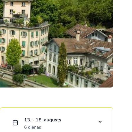
Kolumbija
Kostarika
Meksika
Panama
Ielādējam piedāvājumu...
13. - 18. augusts
6 dienas