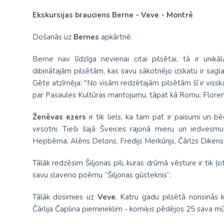
Ekskursijas brauciens Berne - Veve - Montrē
Došanās uz
Bernes
apkārtnē.
Berne nav līdzīga nevienai citai pilsētai, tā ir uni
dibinātajām pilsētām, kas savu sākotnējo izskatu ir sagl
Gēte atzīmēja: "No visām redzētajām pilsētām šī ir visska
par Pasaules Kultūras mantojumu, tāpat kā Romu, Florenci
Ženēvas ezers
ir tik liels, ka tam pat ir paisumi u
virsotni. Tieši šajā Šveices rajonā mieru un iedvesmu 
Hepbērna, Alēns Delons, Fredijs Merkūrijs, Čārlzs Dikenss,
Tālāk redzēsim Šiljonas pili, kuras drūmā vēsture ir tik ļot
savu slaveno poēmu “Šiljonas gūsteknis”.
Tālāk dosimies uz
Veve
. Katru gadu pilsētā norisinās 
Čārlija Čaplina piemineklim - komiķis pēdējos 25 sava mū