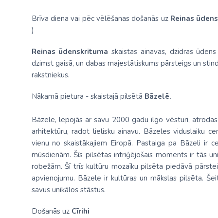
Brīva diena vai pēc vēlēšanas došanās uz
Reinas ūdens
)
Reinas ūdenskrituma
skaistas ainavas, dzidras ūdens
dzimst gaisā, un dabas majestātiskums pārsteigs un stind
rakstniekus.
Nākamā pietura - skaistajā pilsētā
Bāzelē.
Bāzele, lepojās ar savu 2000 gadu ilgo vēsturi, atrodas
arhitektūru, radot lielisku ainavu. Bāzeles viduslaiku c
vienu no skaistākajiem Eiropā. Pastaiga pa Bāzeli ir ce
mūsdienām. Šīs pilsētas intriģējošais moments ir tās unik
robežām. Šī trīs kultūru mozaīku pilsēta piedāvā pārste
apvienojumu. Bāzele ir kultūras un mākslas pilsēta. Šeit
savus unikālos stāstus.
Došanās uz
Cīrihi