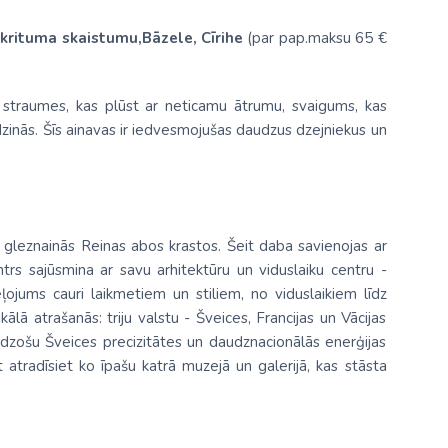
krituma skaistumu,Bāzele, Cīrihe
(par pap.maksu 65 €
 straumes, kas plūst ar neticamu ātrumu, svaigums, kas
zinās. Šīs ainavas ir iedvesmojušas daudzus dzejniekus un
 gleznainās Reinas abos krastos. Šeit daba savienojas ar
entrs sajūsmina ar savu arhitektūru un viduslaiku centru -
ļojums cauri laikmetiem un stiliem, no viduslaikiem līdz
ālā atrašanās: triju valstu - Šveices, Francijas un Vācijas
idzošu Šveices precizitātes un daudznacionālās enerģijas
 atradīsiet ko īpašu katrā muzejā un galerijā, kas stāsta