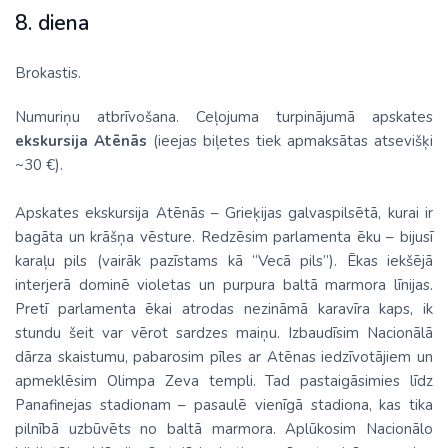
8. diena
Brokastis.
Numuriņu atbrīvošana. Ceļojuma turpinājumā apskates
ekskursija Atēnās
(ieejas biļetes tiek apmaksātas atsevišķi
~30 €).
Apskates ekskursija Atēnās – Grieķijas galvaspilsētā, kurai ir
bagāta un krāšņa vēsture. Redzēsim parlamenta ēku – bijusī
karaļu pils (vairāk pazīstams kā “Vecā pils”). Ēkas iekšējā
interjerā dominē violetas un purpura baltā marmora līnijas.
Pretī parlamenta ēkai atrodas nezināmā karavīra kaps, ik
stundu šeit var vērot sardzes maiņu. Izbaudīsim Nacionālā
dārza skaistumu, pabarosim pīles ar Atēnas iedzīvotājiem un
apmeklēsim Olimpa Zeva templi. Tad pastaigāsimies līdz
Panafinejas stadionam – pasaulē vienīgā stadiona, kas tika
pilnībā uzbūvēts no baltā marmora. Aplūkosim Nacionālo