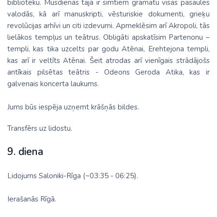
bibliotēku. Mūsdienās tajā ir simtiem grāmatu visās pasaules
valodās, kā arī manuskripti, vēsturiskie dokumenti, grieķu
revolūcijas arhīvi un citi izdevumi. Apmeklēsim arī Akropoli, tās
lielākos tempļus un teātrus. Obligāti apskatīsim Partenonu –
templi, kas tika uzcelts par godu Atēnai, Erehtejona templi,
kas arī ir veltīts Atēnai. Šeit atrodas arī vienīgais strādājošs
antīkais pilsētas teātris - Odeons Geroda Atika, kas ir
galvenais koncerta laukums.
Jums būs iespēja uzņemt krāšņās bildes.
Transfērs uz lidostu.
9. diena
Lidojums Saloniki-Rīga (~03:35 - 06:25).
Ierašanās Rīgā.