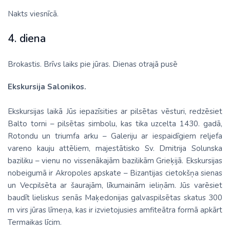
Nakts viesnīcā.
4. diena
Brokastis. Brīvs laiks pie jūras. Dienas otrajā pusē
Ekskursija Salonikos.
Ekskursijas laikā Jūs iepazīsities ar pilsētas vēsturi, redzēsiet
Balto torni – pilsētas simbolu, kas tika uzcelta 1430. gadā,
Rotondu un triumfa arku – Galeriju ar iespaidīgiem reljefa
vareno kauju attēliem, majestātisko Sv. Dmitrija Solunska
baziliku – vienu no vissenākajām bazilikām Grieķijā. Ekskursijas
nobeigumā ir Akropoles apskate – Bizantijas cietokšņa sienas
un Vecpilsēta ar šaurajām, līkumainām ieliņām. Jūs varēsiet
baudīt lieliskus senās Maķedonijas galvaspilsētas skatus 300
m virs jūras līmeņa, kas ir izvietojusies amfiteātra formā apkārt
Termaikas līcim.