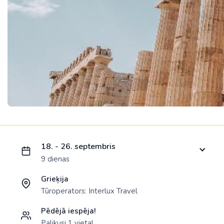
Ielādējam piedāvājumu...
18. - 26. septembris
9 dienas
Grieķija
Tūroperators:
Interlux Travel
Pēdējā iespēja!
Palikusi 1 vieta!