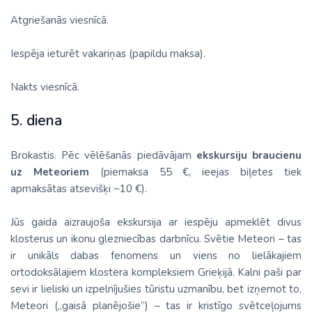
Atgriešanās viesnīcā.
Iespēja ieturēt vakariņas (papildu maksa).
Nakts viesnīcā.
5. diena
Brokastis. Pēc vēlēšanās piedāvājam
ekskursiju braucienu
uz Meteoriem
(piemaksa 55 €, ieejas biļetes tiek
apmaksātas atsevišķi ~10 €).
Jūs gaida aizraujoša ekskursija ar iespēju apmeklēt divus
klosterus un ikonu glezniecības darbnīcu. Svētie Meteori – tas
ir unikāls dabas fenomens un viens no lielākajiem
ortodoksālajiem klostera kompleksiem Grieķijā. Kalni paši par
sevi ir lieliski un izpelnījušies tūristu uzmanību, bet izņemot to,
Meteori („gaisā planējošie”) – tas ir kristīgo svētceļojums