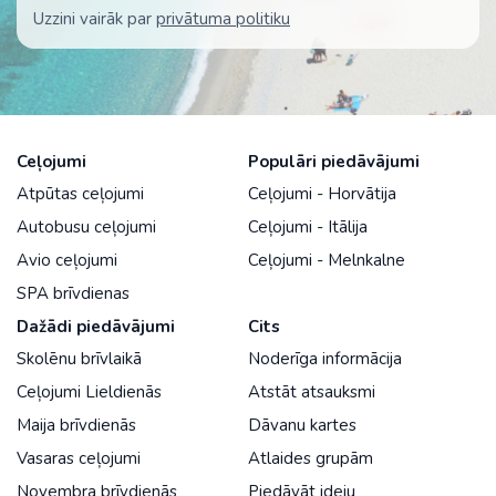
Uzzini vairāk par
privātuma politiku
Ceļojumi
Populāri piedāvājumi
Atpūtas ceļojumi
Ceļojumi - Horvātija
Autobusu ceļojumi
Ceļojumi - Itālija
Avio ceļojumi
Ceļojumi - Melnkalne
SPA brīvdienas
Dažādi piedāvājumi
Cits
Skolēnu brīvlaikā
Noderīga informācija
Ceļojumi Lieldienās
Atstāt atsauksmi
Maija brīvdienās
Dāvanu kartes
Vasaras ceļojumi
Atlaides grupām
Novembra brīvdienās
Piedāvāt ideju