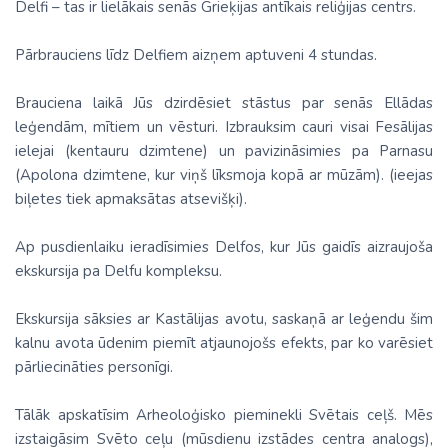
Delfi – tas ir lielākais senās Grieķijas antīkais reliģijas centrs.
Pārbrauciens līdz Delfiem aizņem aptuveni 4 stundas.
Brauciena laikā Jūs dzirdēsiet stāstus par senās Ellādas
leģendām, mītiem un vēsturi. Izbrauksim cauri visai Fesālijas
ielejai (kentauru dzimtene) un pavizināsimies pa Parnasu
(Apolona dzimtene, kur viņš līksmoja kopā ar mūzām). (ieejas
biļetes tiek apmaksātas atsevišķi).
Ap pusdienlaiku ieradīsimies Delfos, kur Jūs gaidīs aizraujoša
ekskursija pa Delfu kompleksu.
Ekskursija sāksies ar Kastālijas avotu, saskaņā ar leģendu šim
kalnu avota ūdenim piemīt atjaunojošs efekts, par ko varēsiet
pārliecināties personīgi.
Tālāk apskatīsim Arheoloģisko pieminekli Svētais ceļš. Mēs
izstaigāsim Svēto ceļu (mūsdienu izstādes centra analogs),