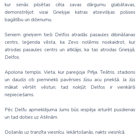
kur senās pilsētas cēla savas dārgumu glabātavas,
demonstrējot visai Grieķijai katras atsevišķas polises
bagātību un diženumu.
Seniem grieķiem tieši Delfos atradās pasaules dibināšanas
centrs, leģenda vēsta, ka Zevs nolēmis noskaidrot, kur
atrodas pasaules centrs un atklājis, ka tas atrodas Grieķijā,
Delfos.
Apolona templis. Vieta, kur pareģoja Pifija. Teātris, stadions
un daudzi citi pieminekli pavērsies Jūsu acu priekšā. Ja Jūs
mākat vērtēt vēsturi, tad nokļūt Delfos ir vienkārši
nepieciešams.
Pēc Delfu apmeklējuma Jums būs iespēja ieturēt pusdienas
un tad doties uz Atēnām.
Došanās uz tranzīta viesnīcu. Iekārtošanās, nakts viesnīcā.