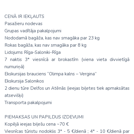
CENĀ IR IEKĻAUTS
Pasažieru nodevas
Grupas vadītāja pakalpojumi
Nododamā bagāža, kas nav smagāka par 23 kg
Rokas bagāža, kas nav smagāka par 8 kg
Lidojums Rīga-Saloniki-Rīga
7 naktis 3* viesnīcā ar brokastīm (viena vieta divvietīgā
numuriņā)
Ekskursijas brauciens “Olimpa kalns – Vergina”
Ekskursija Salonikos
2 dienu tūre Delfos un Atēnās (ieejas biļetes tiek apmaksātas
atsevišķi)
Transporta pakalpojumi
PIEMAKSAS UN PAPILDUS IZDEVUMI
Kopējā ieejas biļešu cena ~70 €
Viesnīcas tūristu nodoklis 3* - 5 €/dienā ; 4* - 10 €/dienā par