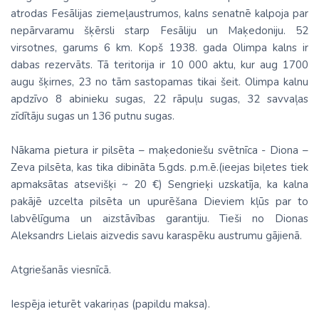
atrodas Fesālijas ziemeļaustrumos, kalns senatnē kalpoja par
nepārvaramu šķērsli starp Fesāliju un Maķedoniju. 52
virsotnes, garums 6 km. Kopš 1938. gada Olimpa kalns ir
dabas rezervāts. Tā teritorija ir 10 000 aktu, kur aug 1700
augu šķirnes, 23 no tām sastopamas tikai šeit. Olimpa kalnu
apdzīvo 8 abinieku sugas, 22 rāpuļu sugas, 32 savvaļas
zīdītāju sugas un 136 putnu sugas.
Nākama pietura ir pilsēta – maķedoniešu svētnīca - Diona –
Zeva pilsēta, kas tika dibināta 5.gds. p.m.ē.(ieejas biļetes tiek
apmaksātas atsevišķi ~ 20 €) Sengrieķi uzskatīja, ka kalna
pakājē uzcelta pilsēta un upurēšana Dieviem kļūs par to
labvēlīguma un aizstāvības garantiju. Tieši no Dionas
Aleksandrs Lielais aizvedis savu karaspēku austrumu gājienā.
Atgriešanās viesnīcā.
Iespēja ieturēt vakariņas (papildu maksa).