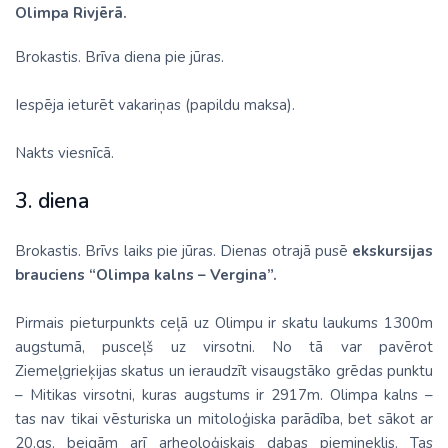
Olimpa Rivjērā.
Brokastis. Brīva diena pie jūras.
Iespēja ieturēt vakariņas (papildu maksa).
Nakts viesnīcā.
3. diena
Brokastis. Brīvs laiks pie jūras. Dienas otrajā pusē
ekskursijas
brauciens “Olimpa kalns – Vergina”.
Pirmais pieturpunkts ceļā uz Olimpu ir skatu laukums 1300m
augstumā, pusceļš uz virsotni. No tā var pavērot
Ziemeļgrieķijas skatus un ieraudzīt visaugstāko grēdas punktu
– Mitikas virsotni, kuras augstums ir 2917m. Olimpa kalns –
tas nav tikai vēsturiska un mitoloģiska parādība, bet sākot ar
20.gs. beigām arī arheoloģiskais dabas piemineklis. Tas