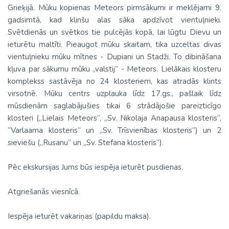
Grieķijā. Mūku kopienas Meteors pirmsākumi ir meklējami 9.
gadsimtā, kad klinšu alas sāka apdzīvot vientuļnieki.
Svētdienās un svētkos tie pulcējās kopā, lai lūgtu Dievu un
ieturētu maltīti. Pieaugot mūku skaitam, tika uzceltas divas
vientuļnieku mūku mītnes - Dupiani un Stadži. To dibināšana
kļuva par sākumu mūku „valstij” - Meteors. Lielākais klosteru
komplekss sastāvēja no 24 klosteriem, kas atradās klints
virsotnē. Mūku centrs uzplauka līdz 17.gs., pašlaik līdz
mūsdienām saglabājušies tikai 6 strādājošie pareizticīgo
klosteri („Lielais Meteors”, „Sv. Nikolaja Anapausa klosteris”,
“Varlaama klosteris” un „Sv. Trīsvienības klosteris”) un 2
sieviešu („Rusanu” un „Sv. Stefana klosteris”).
Pēc ekskursijas Jums būs iespēja ieturēt pusdienas.
Atgriešanās viesnīcā.
Iespēja ieturēt vakariņas (papildu maksa).