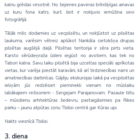
kalnu grēdas virsotnē. No šejienes paveras brīnišķīgas ainavas
uz kuru fona katrs, kurš šeit ir nokļuvis iemūžina sevi
fotogrāfijā.
Tālāk mēs dodamies uz vecpilsētu, un nokļūstot uz pilsētas
laukuma, varēsim vēlreiz aplūkot Narikāla cietokšņa drupas
pilsētas augšējā daļā. Pilsētas teritorija ir sēra pirts vieta.
Karsto sērūdeņraža ūdeni iegūst no avotiem, kas tek no
Tabori kalna. Savu laiku pilsētā bija uzceltas speciāli aprīkotas
vietas, kur varēja piestāt karavāni, kā arī tirdzniecības nami un
amatniecības darbnīcas. Gājēju ekskursijas laikā pa vecpilsētas
ieliņām jūs redzēsiet pieminekli vienam no mūslaiku
labākajiem režisoriem - Sergejam Parajanovam. Pasaule tiltu
– mūsdienu arhitektūras šedevru, pastaigāsimies pa Rikes
parku – jaunu atpūtas zonu Tbilisi centrā gar Kūras upi.
Nakts viesnīcā Tbilisi.
3. diena