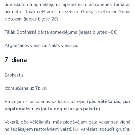
ūdenskrituma apmeklējums, apmeklēsim arī carienes Tamāras
arku tiltu. Tālāk ceļš vedīs uz senāko Gruzijas cietoksni–Gonio
cietoksni (ieejas biļete 2€).
Tālāk Botāniskā dārza apmeklējums (ieejas biļetes ~8€)
Atgriešanās viesnīcā. Nakts viesnīcā.
7. diena
Brokastis.
Izbraukšana uz Tbilisi
Pa ceļam - pusdienas uz kalna pārejas
(pēc vēlēšanās, par
papildmaksu iekļauta degustācijas pakete)
Vakarā, pēc vēlēšanās, mēs piedāvājam gala vakariņas vienā
no labākajiem restorāniem valstī, kur varēsiet izbaudīt gruzīnu