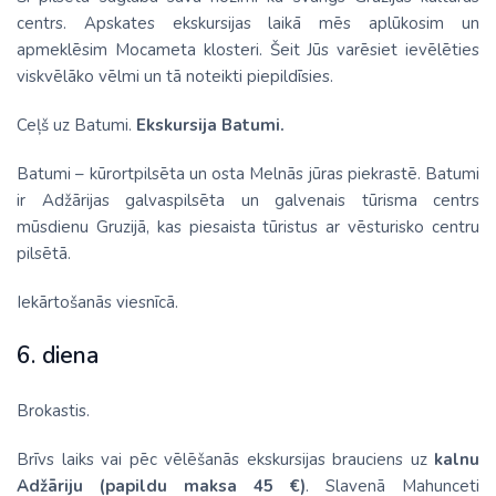
centrs. Apskates ekskursijas laikā mēs aplūkosim un
apmeklēsim Mocameta klosteri. Šeit Jūs varēsiet ievēlēties
viskvēlāko vēlmi un tā noteikti piepildīsies.
Ceļš uz Batumi.
Ekskursija Batumi.
Batumi – kūrortpilsēta un osta Melnās jūras piekrastē. Batumi
ir Adžārijas galvaspilsēta un galvenais tūrisma centrs
mūsdienu Gruzijā, kas piesaista tūristus ar vēsturisko centru
pilsētā.
Iekārtošanās viesnīcā.
6. diena
Brokastis.
Brīvs laiks vai pēc vēlēšanās ekskursijas brauciens uz
kalnu
Adžāriju
(papildu maksa 45 €)
. Slavenā Mahunceti