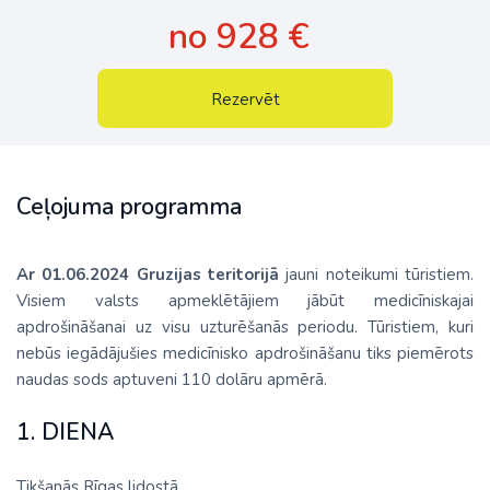
no 928 €
Rezervēt
Ceļojuma programma
Ar 01.06.2024 Gruzijas teritorijā
jauni noteikumi tūristiem.
Visiem valsts apmeklētājiem jābūt medicīniskajai
apdrošināšanai uz visu uzturēšanās periodu. Tūristiem, kuri
nebūs iegādājušies medicīnisko apdrošināšanu tiks piemērots
naudas sods aptuveni 110 dolāru apmērā.
1. DIENA
Tikšanās Rīgas lidostā