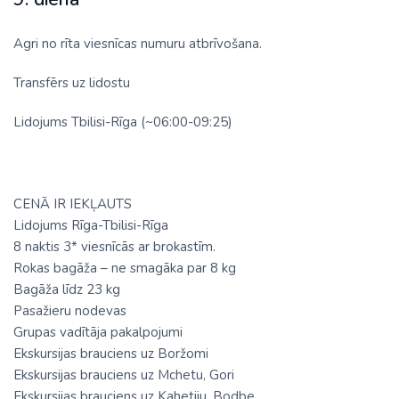
Agri no rīta viesnīcas numuru atbrīvošana.
Transfērs uz lidostu
Lidojums Tbilisi-Rīga (~06:00-09:25)
CENĀ IR IEKĻAUTS
Lidojums Rīga-Tbilisi-Rīga
8 naktis 3* viesnīcās ar brokastīm.
Rokas bagāža – ne smagāka par 8 kg
Bagāža līdz 23 kg
Pasažieru nodevas
Grupas vadītāja pakalpojumi
Ekskursijas brauciens uz Boržomi
Ekskursijas brauciens uz Mchetu, Gori
Ekskursijas brauciens uz Kahetiju, Bodbe