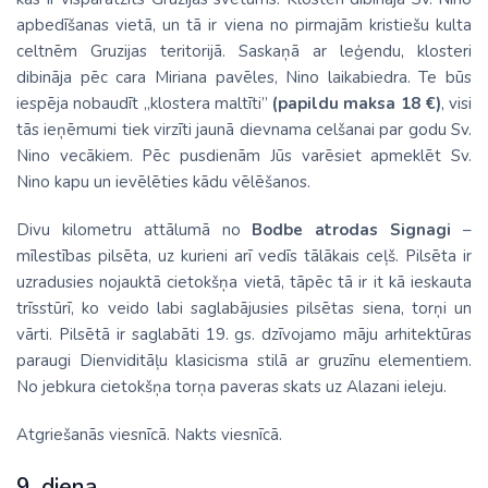
apbedīšanas vietā, un tā ir viena no pirmajām kristiešu kulta
celtnēm Gruzijas teritorijā. Saskaņā ar leģendu, klosteri
dibināja pēc cara Miriana pavēles, Nino laikabiedra. Te būs
iespēja nobaudīt „klostera maltīti”
(papildu maksa 18 €)
, visi
tās ieņēmumi tiek virzīti jaunā dievnama celšanai par godu Sv.
Nino vecākiem. Pēc pusdienām Jūs varēsiet apmeklēt Sv.
Nino kapu un ievēlēties kādu vēlēšanos.
Divu kilometru attālumā no
Bodbe atrodas Signagi
–
mīlestības pilsēta, uz kurieni arī vedīs tālākais ceļš. Pilsēta ir
uzradusies nojauktā cietokšņa vietā, tāpēc tā ir it kā ieskauta
trīsstūrī, ko veido labi saglabājusies pilsētas siena, torņi un
vārti. Pilsētā ir saglabāti 19. gs. dzīvojamo māju arhitektūras
paraugi Dienviditāļu klasicisma stilā ar gruzīnu elementiem.
No jebkura cietokšņa torņa paveras skats uz Alazani ieleju.
Atgriešanās viesnīcā. Nakts viesnīcā.
9. diena