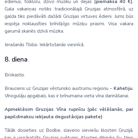
ēdienus, folkloru, dzīvo mūziku un dejas
(piemaksa 40 €).
Gala vakariņas notiks tradicionālajā Gruzijas atmosfērā, uz
galda tiks piedāvāti dažādi Gruzijas virtuves ēdieni. Jums būs
iespēja noklausīties brīnišķīgo mūziķu prasmi. Visa vakara
garumā skanēs dzīvā mūzika.
Ierašanās Tbilisi. Iekārtošanās viesnīcā.
8. diena
Brokastis.
Brauciens uz Gruzijas vēsturisko austrumu reģionu –
Kahetiju
.
Vīnogulāju apgabals, kas ir brīnumaina vieta vīna darināšanai.
Apmeklēsim Gruzijas Vīna rupnīcu (pēc vēlēšanās, par
papildmaksu iekļauta degustācijas pakete)
Tālāk dosieties uz Bodbe, slaveno sieviešu klosteri Gruzijā,
kas ir vispāratzīts Gruzijas svētums. Klosteri dibināja Sv. Nino