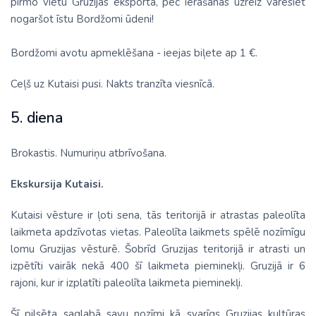
pirmo vietu Gruzijas eksportā, pēc ierašanās uzreiz varēsiet
nogaršot īstu Bordžomi ūdeni!
Bordžomi avotu apmeklēšana - ieejas biļete ap 1 €.
Ceļš uz Kutaisi pusi. Nakts tranzīta viesnīcā.
5. diena
Brokastis. Numuriņu atbrīvošana.
Ekskursija Kutaisi.
Kutaisi vēsture ir ļoti sena, tās teritorijā ir atrastas paleolīta
laikmeta apdzīvotas vietas. Paleolīta laikmets spēlē nozīmīgu
lomu Gruzijas vēsturē. Šobrīd Gruzijas teritorijā ir atrasti un
izpētīti vairāk nekā 400 šī laikmeta pieminekļi. Gruzijā ir 6
rajoni, kur ir izplatīti paleolīta laikmeta pieminekļi.
Šī pilsēta saglabā savu nozīmi kā svarīgs Gruzijas kultūras