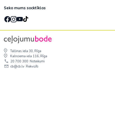
Seko mums socktīklos
Tallinas iela 30, Rīga
Kalnciema iela 116, Rīga
20 700 300
Noteikumi
cb@cb.lv
Rekvizīti