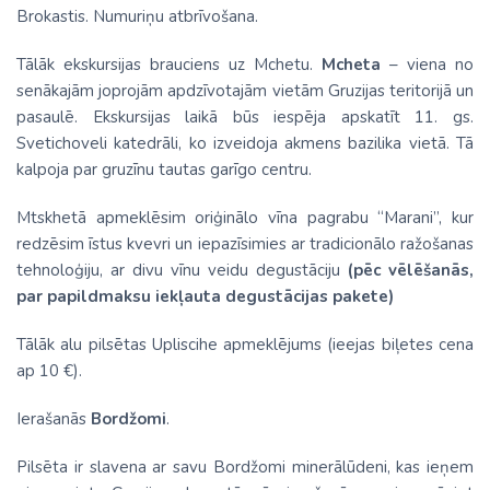
Brokastis. Numuriņu atbrīvošana.
Tālāk ekskursijas brauciens uz Mchetu.
Mcheta
– viena no
senākajām joprojām apdzīvotajām vietām Gruzijas teritorijā un
pasaulē. Ekskursijas laikā būs iespēja apskatīt 11. gs.
Svetichoveli katedrāli, ko izveidoja akmens bazilika vietā. Tā
kalpoja par gruzīnu tautas garīgo centru.
Mtskhetā apmeklēsim oriģinālo vīna pagrabu “Marani”, kur
redzēsim īstus kvevri un iepazīsimies ar tradicionālo ražošanas
tehnoloģiju, ar divu vīnu veidu degustāciju
(pēc vēlēšanās,
par papildmaksu iekļauta degustācijas pakete)
Tālāk alu pilsētas Upliscihe apmeklējums (ieejas biļetes cena
ap 10 €).
Ierašanās
Bordžomi
.
Pilsēta ir slavena ar savu Bordžomi minerālūdeni, kas ieņem