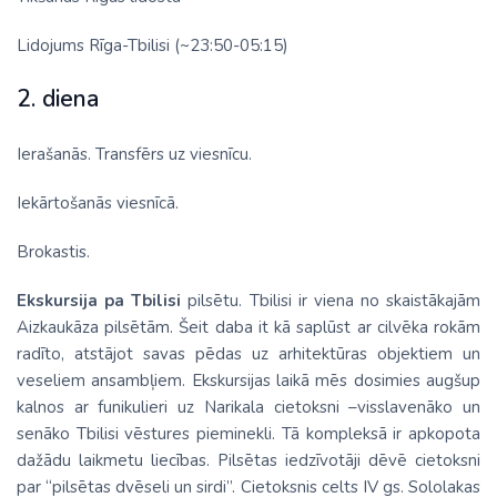
Lidojums Rīga-Tbilisi (~23:50-05:15)
2. diena
Ierašanās. Transfērs uz viesnīcu.
Iekārtošanās viesnīcā.
Brokastis.
Ekskursija pa Tbilisi
pilsētu. Tbilisi ir viena no skaistākajām
Aizkaukāza pilsētām. Šeit daba it kā saplūst ar cilvēka rokām
radīto, atstājot savas pēdas uz arhitektūras objektiem un
veseliem ansambļiem. Ekskursijas laikā mēs dosimies augšup
kalnos ar funikulieri uz Narikala cietoksni –visslavenāko un
senāko Tbilisi vēstures pieminekli. Tā kompleksā ir apkopota
dažādu laikmetu liecības. Pilsētas iedzīvotāji dēvē cietoksni
par “pilsētas dvēseli un sirdi”. Cietoksnis celts IV gs. Sololakas