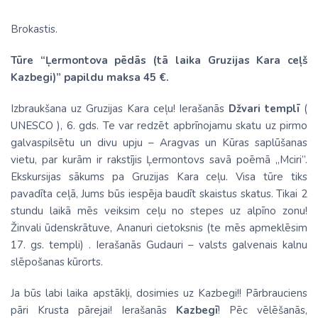
Brokastis.
Tūre “Ļermontova pēdās (tā laika Gruzijas Kara ceļš
Kazbegi)” papildu maksa 45 €.
Izbraukšana uz Gruzijas Kara ceļu! Ierašanās
Džvari templī
(
UNESCO ), 6. gds. Te var redzēt apbrīnojamu skatu uz pirmo
galvaspilsētu un divu upju – Aragvas un Kūras saplūšanas
vietu, par kurām ir rakstījis Ļermontovs savā poēmā „Mciri”.
Ekskursijas sākums pa Gruzijas Kara ceļu. Visa tūre tiks
pavadīta ceļā, Jums būs iespēja baudīt skaistus skatus. Tikai 2
stundu laikā mēs veiksim ceļu no stepes uz alpīno zonu!
Žinvali ūdenskrātuve, Ananuri cietoksnis (te mēs apmeklēsim
17. gs. templi) . Ierašanās Gudauri – valsts galvenais kalnu
slēpošanas kūrorts.
Ja būs labi laika apstākļi, dosimies uz Kazbegi!! Pārbrauciens
pāri Krusta pārejai! Ierašanās
Kazbegī
! Pēc vēlēšanās,