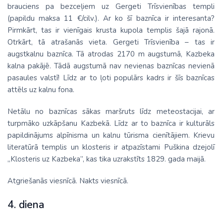
brauciens pa bezceļiem uz Gergeti Trīsvienības templi
(papildu maksa 11 €/cilv.). Ar ko šī baznīca ir interesanta?
Pirmkārt, tas ir vienīgais krusta kupola templis šajā rajonā.
Otrkārt, tā atrašanās vieta. Gergeti Trīsvienība – tas ir
augstkalnu baznīca. Tā atrodas 2170 m augstumā, Kazbeka
kalna pakājē. Tādā augstumā nav nevienas baznīcas nevienā
pasaules valstī! Līdz ar to ļoti populārs kadrs ir šīs baznīcas
attēls uz kalnu fona.
Netālu no baznīcas sākas maršruts līdz meteostacijai, ar
turpmāko uzkāpšanu Kazbekā. Līdz ar to baznīca ir kulturāls
papildinājums alpīnisma un kalnu tūrisma cienītājiem. Krievu
literatūrā templis un klosteris ir atpazīstami Puškina dzejolī
„Klosteris uz Kazbeka”, kas tika uzrakstīts 1829. gada maijā.
Atgriešanās viesnīcā. Nakts viesnīcā.
4. diena