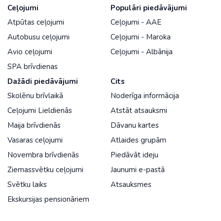
Ceļojumi
Populāri piedāvājumi
Atpūtas ceļojumi
Ceļojumi - AAE
Autobusu ceļojumi
Ceļojumi - Maroka
Avio ceļojumi
Ceļojumi - Albānija
SPA brīvdienas
Dažādi piedāvājumi
Cits
Skolēnu brīvlaikā
Noderīga informācija
Ceļojumi Lieldienās
Atstāt atsauksmi
Maija brīvdienās
Dāvanu kartes
Vasaras ceļojumi
Atlaides grupām
Novembra brīvdienās
Piedāvāt ideju
Ziemassvētku ceļojumi
Jaunumi e-pastā
Svētku laiks
Atsauksmes
Ekskursijas pensionāriem