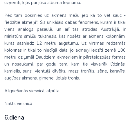
uzņemti, kļūs par jūsu albuma lepnumu.
Pēc tam dosimies uz akmens mežu jeb kā to vēl sauc -
“iedzītie akmeņi”. Šis unikālais dabas fenomens, kuram ir tikai
viens analogs pasaulē, un arī tas atrodas Austrālijā, ir
miniatūrs smilšu tuksnesis, kas nosēts ar akmens kolonnām,
kuras sasniedz 12 metru augstumu. Uz virsmas redzamās
kolonnas ir tikai to niecīgā daļa, jo akmeņi iedzīti zemē 100
metru dziļumā! Daudziem akmeņiem ir pārsteidzošas formas
un nosaukumi, par godu tam, kam tie visvairāk līdzinās:
kamielis, suns, vientuļš cilvēks, mazs tronītis, sēne, karavīrs,
auglības akmens, ģimene, lielais tronis.
Atgriešanās viesnīcā, atpūta.
Nakts viesnīcā
6.diena