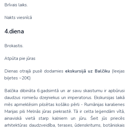
Brīvais laiks.
Nakts viesnīcā
4.diena
Brokastis.
Atpūta pie jūras
Dienas otrajā pusē dodamies
ekskursijā uz Balčiku
(Ieejas
biļetes ~20€)
Balčika dibināta 6.gadsimtā un ar savu skaistumu ir apbūrusi
daudzus romiešu dzejniekus un imperatorus. Ekskursijas laikā
mēs apmeklēsim pilsētas košāko pērli - Rumānijas karalienes
Marijas pili Melnās jūras piekrastē. Tā ir celta leģendām vītā,
ainaviskā vietā starp kalniem un jūru. Šeit jūs priecēs
arhitektūras daudzveidība, terases, ūdenskritums, botāniskais