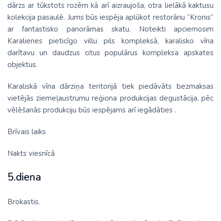
dārzs ar tūkstots rozēm kā arī aizraujoša, otra lielākā kaktusu
kolekcija pasaulē. Jums būs iespēja aplūkot restorānu “Kronis”
ar fantastisko panorāmas skatu. Noteikti apciemosim
Karalienes pieticīgo villu pils kompleksā, karalisko vīna
darītavu un daudzus citus populārus kompleksa apskates
objektus.
Karaliskā vīna dārziņa teritorijā tiek piedāvāts bezmaksas
vietējās ziemeļaustrumu reģiona produkcijas degustācija, pēc
vēlēšanās produkciju būs iespējams arī iegādāties .
Brīvais laiks
Nakts viesnīcā
5.diena
Brokastis.