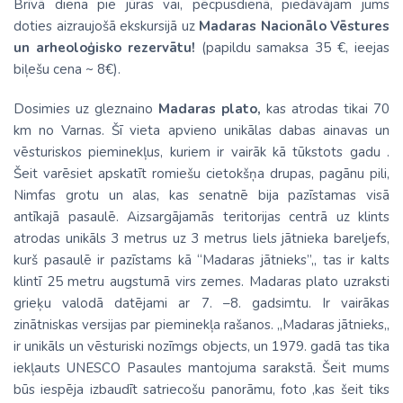
Brīvā diena pie jūras vai, pēcpusdienā, piedāvājam jums
doties aizraujošā ekskursijā uz
Madaras Nacionālo Vēstures
un arheoloģisko rezervātu!
(papildu samaksa 35 €, ieejas
biļešu cena ~ 8€).
Dosimies uz gleznaino
Madaras plato,
kas atrodas tikai 70
km no Varnas. Šī vieta apvieno unikālas dabas ainavas un
vēsturiskos pieminekļus, kuriem ir vairāk kā tūkstots gadu .
Šeit varēsiet apskatīt romiešu cietokšņa drupas, pagānu pili,
Nimfas grotu un alas, kas senatnē bija pazīstamas visā
antīkajā pasaulē. Aizsargājamās teritorijas centrā uz klints
atrodas unikāls 3 metrus uz 3 metrus liels jātnieka bareljefs,
kurš pasaulē ir pazīstams kā “Madaras jātnieks”,, tas ir kalts
klintī 25 metru augstumā virs zemes. Madaras plato uzraksti
grieķu valodā datējami ar 7. –8. gadsimtu. Ir vairākas
zinātniskas versijas par pieminekļa rašanos. ,,Madaras jātnieks,,
ir unikāls un vēsturiski nozīmgs objects, un 1979. gadā tas tika
iekļauts UNESCO Pasaules mantojuma sarakstā. Šeit mums
būs iespēja izbaudīt satriecošu panorāmu, foto ,kas šeit tiks