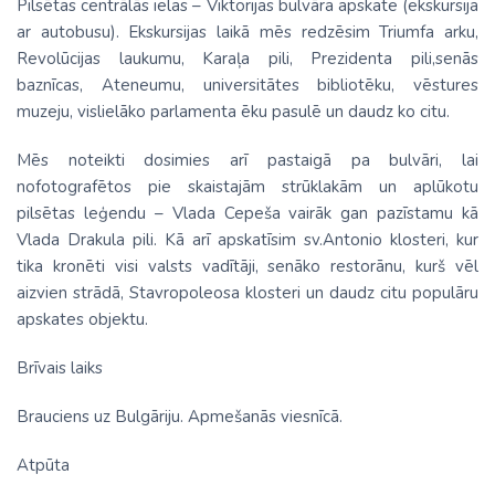
Pilsētas centrālās ielas – Viktorijas bulvāra apskate (ekskursija
ar autobusu). Ekskursijas laikā mēs redzēsim Triumfa arku,
Revolūcijas laukumu, Karaļa pili, Prezidenta pili,senās
baznīcas, Ateneumu, universitātes bibliotēku, vēstures
muzeju, vislielāko parlamenta ēku pasulē un daudz ko citu.
Mēs noteikti dosimies arī pastaigā pa bulvāri, lai
nofotografētos pie skaistajām strūklakām un aplūkotu
pilsētas leģendu – Vlada Cepeša vairāk gan pazīstamu kā
Vlada Drakula pili. Kā arī apskatīsim sv.Antonio klosteri, kur
tika kronēti visi valsts vadītāji, senāko restorānu, kurš vēl
aizvien strādā, Stavropoleosa klosteri un daudz citu populāru
apskates objektu.
Brīvais laiks
Brauciens uz Bulgāriju. Apmešanās viesnīcā.
Atpūta