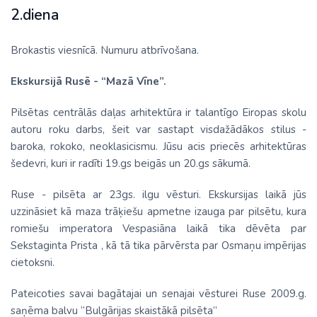
2.diena
Brokastis viesnīcā. Numuru atbrīvošana.
Ekskursijā Rusē - “Mazā Vīne”.
Pilsētas centrālās daļas arhitektūra ir talantīgo Eiropas skolu
autoru roku darbs, šeit var sastapt visdažādākos stilus -
baroka, rokoko, neoklasicismu. Jūsu acis priecēs arhitektūras
šedevri, kuri ir radīti 19.gs beigās un 20.gs sākumā.
Ruse - pilsēta ar 23gs. ilgu vēsturi. Ekskursijas laikā jūs
uzzināsiet kā maza trāķiešu apmetne izauga par pilsētu, kura
romiešu imperatora Vespasiāna laikā tika dēvēta par
Sekstaginta Prista , kā tā tika pārvērsta par Osmaņu impērijas
cietoksni.
Pateicoties savai bagātajai un senajai vēsturei Ruse 2009.g.
saņēma balvu “Bulgārijas skaistākā pilsēta”