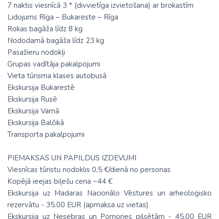
7 naktis viesnīcā 3 * (divvietīga izvietošana) ar brokastīm
Lidojums Rīga – Bukareste – Rīga
Rokas bagāža līdz 8 kg
Nododamā bagāža līdz 23 kg
Pasažieru nodokļi
Grupas vadītāja pakalpojumi
Vieta tūrisma klases autobusā
Ekskursija Bukarestē
Ekskursija Rusē
Ekskursija Varnā
Ekskursija Balčikā
Transporta pakalpojumi
PIEMAKSAS UN PAPILDUS IZDEVUMI
Viesnīcas tūristu nodoklis 0,5 €/dienā no personas
Kopējā ieejas biļešu cena ~44 €
Ekskursija uz Madaras Nacionālo Vēstures un arheoloģisko
rezervātu - 35.00 EUR (apmaksa uz vietas)
Ekskursija uz Nesebras un Pomories pilsētām - 45.00 EUR