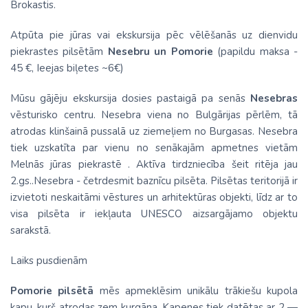
Brokastis.
Atpūta pie jūras vai ekskursija pēc vēlēšanās uz dienvidu
piekrastes pilsētām
Nesebru un Pomorie
(papildu maksa -
45 €, Ieejas biļetes ~6€)
Mūsu gājēju ekskursija dosies pastaigā pa senās
Nesebras
vēsturisko centru. Nesebra viena no Bulgārijas pērlēm, tā
atrodas klinšainā pussalā uz ziemeļiem no Burgasas. Nesebra
tiek uzskatīta par vienu no senākajām apmetnes vietām
Melnās jūras piekrastē . Aktīva tirdzniecība šeit ritēja jau
2.gs..Nesebra - četrdesmit baznīcu pilsēta. Pilsētas teritorijā ir
izvietoti neskaitāmi vēstures un arhitektūras objekti, līdz ar to
visa pilsēta ir iekļauta UNESCO aizsargājamo objektu
sarakstā.
Laiks pusdienām
Pomorie pilsētā
mēs apmeklēsim unikālu trākiešu kupola
kapu, kurš atrodas zem kurgāna. Kapenes tiek datētas ar 2 —