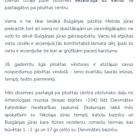
Dienas otrajā pusē dosimies
ekskursijā uz Varnu
, lai
pastaigātos pa pilsētas centru.
Varna ir ne tikai lielākā Bulgārijas pilsēta Melnās jūras
piekrastē, bet arī viena no skaistākajām un viesmīlīgākajām, ne
velti to dēvē Bulgārijas jūras galvaspilsētu. Varnu kā atpūtas
vietu cilvēki ir iecienījuši,tās komfortablā klimata dēļ, īpaši šo
vietu ir iecienījušie tie kuri ar grūtībām pacieš karstumu.
26 gadsimtu ilgā pilsētas vēstures ir atstājusi savus
nospiedumus pilsētas veidolā - seno kvartālu šaurās ieliņas,
tempļi, teātri, pieminekļi.
Mēs dosimies pastaigā pa pilsētas centra vēsturisko daļu no
Arheoloģijas muzeja (Ieejas biļetes ~10€) līdz Dievmātes
Katedrālei Neatkarības laukumā. Ekskursijas laikā mēs
apskatīsim sv. Nikolaja Jūras templi, katoļu baznīcu un
Bulgārijas jūras kara flotes rezidenci, romiešu termas, kas
būvētas 1. -2. gs un 17.gs.celto sv. Dievmātes baznīcu.