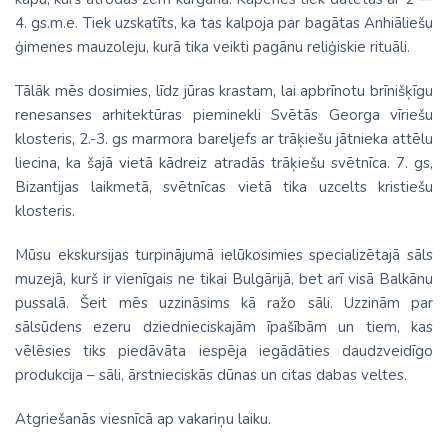
4. gs.m.e. Tiek uzskatīts, ka tas kalpoja par bagātas Anhiāliešu
ģimenes mauzoleju, kurā tika veikti pagānu reliģiskie rituāli.
Tālāk mēs dosimies, līdz jūras krastam, lai apbrīnotu brīnišķīgu
renesanses arhitektūras pieminekli Svētās Georga vīriešu
klosteris, 2.-3. gs marmora bareljefs ar trāķiešu jātnieka attēlu
liecina, ka šajā vietā kādreiz atradās trāķiešu svētnīca. 7. gs,
Bizantijas laikmetā, svētnīcas vietā tika uzcelts kristiešu
klosteris.
Mūsu ekskursijas turpinājumā ielūkosimies specializētajā sāls
muzejā, kurš ir vienīgais ne tikai Bulgārijā, bet arī visā Balkānu
pussalā. Šeit mēs uzzināsims kā ražo sāli. Uzzinām par
sālsūdens ezeru dziednieciskajām īpašībām un tiem, kas
vēlēsies tiks piedāvāta iespēja iegādāties daudzveidīgo
produkcija – sāli, ārstnieciskās dūnas un citas dabas veltes.
Atgriešanās viesnīcā ap vakariņu laiku.