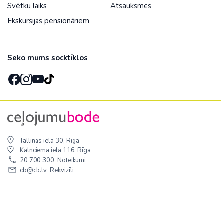
Svētku laiks
Atsauksmes
Ekskursijas pensionāriem
Seko mums socktīklos
Tallinas iela 30, Rīga
Kalnciema iela 116, Rīga
20 700 300
Noteikumi
cb@cb.lv
Rekvizīti