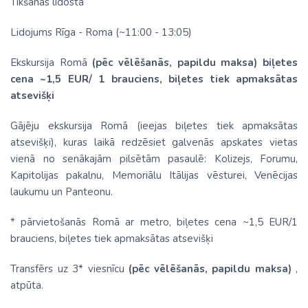
Tikšanās lidostā
Lidojums Rīga - Roma (~11:00 - 13:05)
Ekskursija Romā
(pēc vēlēšanās, papildu maksa) biļetes
cena ~1,5 EUR/ 1 brauciens, biļetes tiek apmaksātas
atsevišķi
Gājēju ekskursija Romā (ieejas biļetes tiek apmaksātas
atsevišķi), kuras laikā redzēsiet galvenās apskates vietas
vienā no senākajām pilsētām pasaulē: Kolizejs, Forumu,
Kapitolijas pakalnu, Memoriālu Itālijas vēsturei, Venēcijas
laukumu un Panteonu.
* pārvietošanās Romā ar metro, biļetes cena ~1,5 EUR/1
brauciens, biļetes tiek apmaksātas atsevišķi
Transfērs uz 3* viesnīcu
(pēc vēlēšanās, papildu maksa)
,
atpūta.