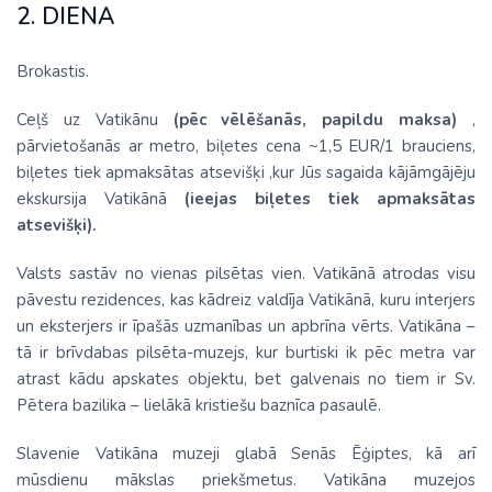
2. DIENA
Brokastis.
Ceļš uz Vatikānu
(pēc vēlēšanās, papildu maksa)
,
pārvietošanās ar metro, biļetes cena ~1,5 EUR/1 brauciens,
biļetes tiek apmaksātas atsevišķi ,kur Jūs sagaida kājāmgājēju
ekskursija Vatikānā
(ieejas biļetes tiek apmaksātas
atsevišķi).
Valsts sastāv no vienas pilsētas vien. Vatikānā atrodas visu
pāvestu rezidences, kas kādreiz valdīja Vatikānā, kuru interjers
un eksterjers ir īpašās uzmanības un apbrīna vērts. Vatikāna –
tā ir brīvdabas pilsēta-muzejs, kur burtiski ik pēc metra var
atrast kādu apskates objektu, bet galvenais no tiem ir Sv.
Pētera bazilika – lielākā kristiešu baznīca pasaulē.
Slavenie Vatikāna muzeji glabā Senās Ēģiptes, kā arī
mūsdienu mākslas priekšmetus. Vatikāna muzejos