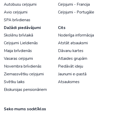
Autobusu ceļojumi
Ceļojumi - Francija
Avio ceļojumi
Ceļojumi - Portugāle
SPA brīvdienas
Dažādi piedāvājumi
Cits
Skolēnu brīvlaikā
Noderīga informācija
Ceļojumi Lieldienās
Atstāt atsauksmi
Maija brīvdienās
Dāvanu kartes
Vasaras ceļojumi
Atlaides grupām
Novembra brīvdienās
Piedāvāt ideju
Ziemassvētku ceļojumi
Jaunumi e-pastā
Svētku laiks
Atsauksmes
Ekskursijas pensionāriem
Seko mums socktīklos