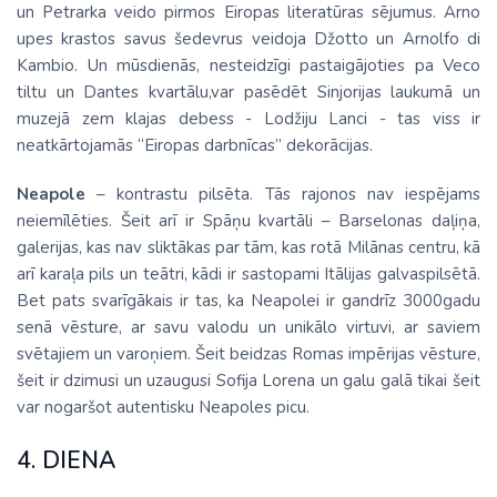
un Petrarka veido pirmos Eiropas literatūras sējumus. Arno
upes krastos savus šedevrus veidoja Džotto un Arnolfo di
Kambio. Un mūsdienās, nesteidzīgi pastaigājoties pa Veco
tiltu un Dantes kvartālu,var pasēdēt Sinjorijas laukumā un
muzejā zem klajas debess - Lodžiju Lanci - tas viss ir
neatkārtojamās “Eiropas darbnīcas” dekorācijas.
Neapole
– kontrastu pilsēta. Tās rajonos nav iespējams
neiemīlēties. Šeit arī ir Spāņu kvartāli – Barselonas daļiņa,
galerijas, kas nav sliktākas par tām, kas rotā Milānas centru, kā
arī karaļa pils un teātri, kādi ir sastopami Itālijas galvaspilsētā.
Bet pats svarīgākais ir tas, ka Neapolei ir gandrīz 3000gadu
senā vēsture, ar savu valodu un unikālo virtuvi, ar saviem
svētajiem un varoņiem. Šeit beidzas Romas impērijas vēsture,
šeit ir dzimusi un uzaugusi Sofija Lorena un galu galā tikai šeit
var nogaršot autentisku Neapoles picu.
4. DIENA