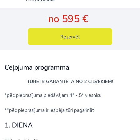
no 595 €
Rezervēt
Ceļojuma programma
TŪRE IR GARANTĒTA NO 2 CILVĒKIEM!
*pēc pieprasījuma piedāvājam 4* - 5* viesnīcu
**pēc pieprasījuma ir iespēja tūri pagarināt
1. DIENA