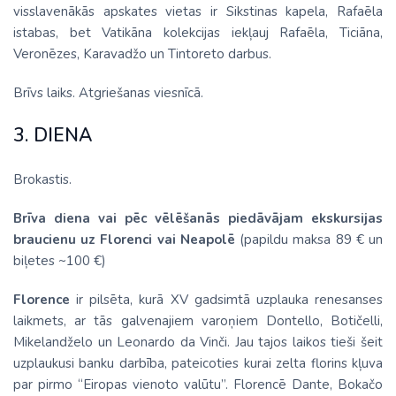
visslavenākās apskates vietas ir Sikstinas kapela, Rafaēla
istabas, bet Vatikāna kolekcijas iekļauj Rafaēla, Ticiāna,
Veronēzes, Karavadžo un Tintoreto darbus.
Brīvs laiks. Atgriešanas viesnīcā.
3. DIENA
Brokastis.
Brīva diena vai pēc vēlēšanās piedāvājam ekskursijas
braucienu uz Florenci vai Neapolē
(papildu maksa 89 € un
biļetes ~100 €)
Florence
ir pilsēta, kurā XV gadsimtā uzplauka renesanses
laikmets, ar tās galvenajiem varoņiem Dontello, Botičelli,
Mikelandželo un Leonardo da Vinči. Jau tajos laikos tieši šeit
uzplaukusi banku darbība, pateicoties kurai zelta florins kļuva
par pirmo “Eiropas vienoto valūtu”. Florencē Dante, Bokačo