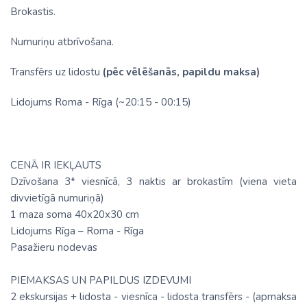
Brokastis.
Numuriņu atbrīvošana.
Transfērs uz lidostu
(pēc vēlēšanās, papildu maksa)
Lidojums Roma - Rīga (~20:15 - 00:15)
CENĀ IR IEKĻAUTS
Dzīvošana 3* viesnīcā, 3 naktis ar brokastīm (viena vieta
divvietīgā numuriņā)
1 maza soma 40x20x30 cm
Lidojums Rīga – Roma - Rīga
Pasažieru nodevas
PIEMAKSAS UN PAPILDUS IZDEVUMI
2 ekskursijas + lidosta - viesnīca - lidosta transfērs - (apmaksa