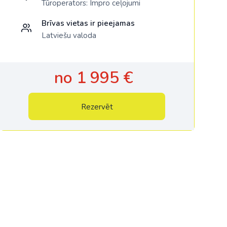
Tūroperators:
Impro ceļojumi
Brīvas vietas ir pieejamas
Latviešu valoda
no 1 995 €
Rezervēt