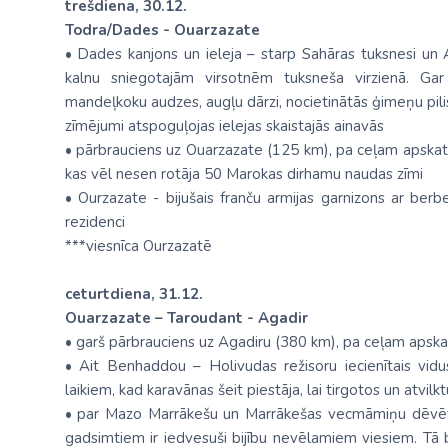
trešdiena, 30.12.
Todra/Dades - Ouarzazate
• Dades kanjons un ieleja – starp Sahāras tuksnesi un
kalnu sniegotajām virsotnēm tuksneša virzienā. Gar
mandeļkoku audzes, augļu dārzi, nocietinātās ģimeņu pili
zīmējumi atspoguļojas ielejas skaistajās ainavās
• pārbrauciens uz Ouarzazate (125 km), pa ceļam apskatot
kas vēl nesen rotāja 50 Marokas dirhamu naudas zīmi
• Ourzazate - bijušais franču armijas garnizons ar ber
rezidenci
***viesnīca Ourzazatē
ceturtdiena, 31.12.
Ouarzazate – Taroudant - Agadir
• garš pārbrauciens uz Agadiru (380 km), pa ceļam aps
• Ait Benhaddou – Holivudas režisoru iecienītais vidu
laikiem, kad karavānas šeit piestāja, lai tirgotos un atvilk
• par Mazo Marrākešu un Marrākešas vecmāmiņu dēvētā T
gadsimtiem ir iedvesuši bijību nevēlamiem viesiem. Tā b