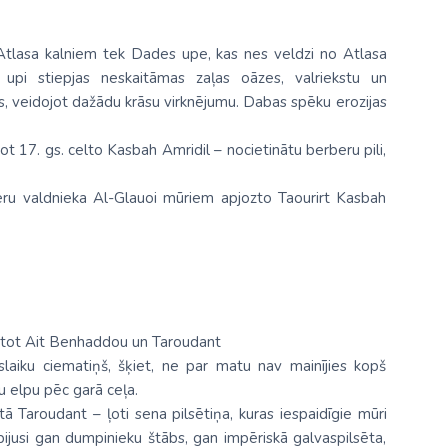
 Atlasa kalniem tek Dades upe, kas nes veldzi no Atlasa
 upi stiepjas neskaitāmas zaļas oāzes, valriekstu un
s, veidojot dažādu krāsu virknējumu. Dabas spēku erozijas
 17. gs. celto Kasbah Amridil – nocietinātu berberu pili,
beru valdnieka Al-Glauoi mūriem apjozto Taourirt Kasbah
katot Ait Benhaddou un Taroudant
slaiku ciematiņš, šķiet, ne par matu nav mainījies kopš
tu elpu pēc garā ceļa.
aroudant – ļoti sena pilsētiņa, kuras iespaidīgie mūri
ijusi gan dumpinieku štābs, gan impēriskā galvaspilsēta,