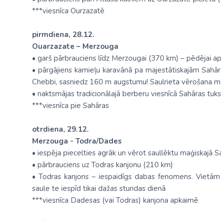
***viesnīca Ourzazatē
pirmdiena, 28.12.
Ouarzazate – Merzouga
• garš pārbrauciens līdz Merzougai (370 km) – pēdējai 
• pārgājiens kamieļu karavānā pa majestātiskajām Sahār
Chebbi, sasniedz 160 m augstumu! Saulrieta vērošana ma
• naktsmājas tradicionālajā berberu viesnīcā Sahāras tu
***viesnīca pie Sahāras
otrdiena, 29.12.
Merzouga - Todra/Dades
• iespēja piecelties agrāk un vērot saullēktu maģiskajā 
• pārbrauciens uz Todras kanjonu (210 km)
• Todras kanjons – iespaidīgs dabas fenomens. Vietām
saule te iespīd tikai dažas stundas dienā
***viesnīca Dadesas (vai Todras) kanjona apkaimē