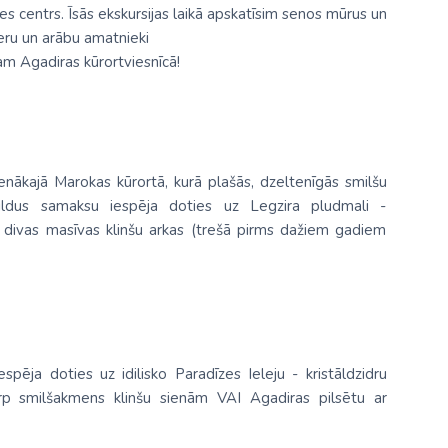
s centrs. Īsās ekskursijas laikā apskatīsim senos mūrus un
eru un arābu amatnieki
am Agadiras kūrortviesnīcā!
enākajā Marokas kūrortā, kurā plašās, dzeltenīgās smilšu
ildus samaksu iespēja doties uz Legzira pludmali -
as divas masīvas klinšu arkas (trešā pirms dažiem gadiem
pēja doties uz idilisko Paradīzes Ieleju - kristāldzidru
arp smilšakmens klinšu sienām VAI Agadiras pilsētu ar