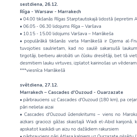
sestdiena, 26.12.
Rīga - Warsaw - Marrakech
• 04.00 tikšanās Rīgas Starptautiskajā lidostā (iepretim A
• 06.05 - 06.30 lidojums Rīga – Varšava
• 10.15 - 15.00 lidojums Varšava – Marrākeša
• populārākā tikšanās vieta Marrākešā ir Djema al-Fna
tuvojoties saulrietam, kad no saulē sakarsušā laukum
tirgotāji, berberu akrobāti un čūsku dresētāji, bet tā vi
desmitiem lauku virtuves, izplatot kairinošas un vēdera
***viesnīca Marrākešā
svētdiena, 27.12.
Marrakech – Cascades d'Ouzoud - Ouarzazate
• pārbrauciens uz Cascades d'Ouzoud (180 km), pa ceļam a
pāri nelielai aizai
• Cascades d'Ouzoud ūdenskritums – viens no Maroka
aizkars graciozi gāžas skaistajā Wadi el-Abid kanjonā, 
apskatot kaskādi un aizu no dažādiem rakursiem
• pārbrauciens pāri Atlasa kalniem uz Ourzazate pilsētu 