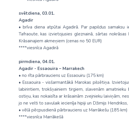
svētdiena, 03.01.
Agadir
• brīva diena atpūtai Agadirā. Par papildus samaksu i
Tafraoute, kas izvietojusies gleznainā, sārtas nokrāsas
Krāsainajiem akmeņiem (cenas no 50 EUR)
****viesnīca Agadirā
pirmdiena, 04.01.
Agadir - Essaouira – Marrakech
• no rīta pārbrauciens uz Essaouiru (175 km)
• Essaouira - visšarmantākā Marokas pilsētiņa. Izvietoju
labirintiem, trokšņainiem tirgiem, slavenām amatnieku
ostiņu, kas nokaisīta ar krāsainām zvejnieku laiviņām, nes
jo ne velti to savulaik iecienīja hipiji un Džimijs Hendri
• vēlā pēcpusdienā pārbrauciens uz Marrākešu (185 km)
****viesnīca Marrākešā