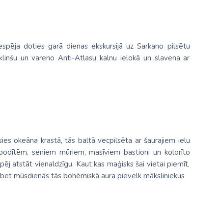
espēja doties garā dienas ekskursijā uz Sarkano pilsētu
 klinšu un vareno Anti-Atlasu kalnu ielokā un slavena ar
sies okeāna krastā, tās baltā vecpilsēta ar šaurajiem ielu
 bodītēm, seniem mūriem, masīviem bastioni un kolorīto
pēj atstāt vienaldzīgu. Kaut kas maģisks šai vietai piemīt,
kss, bet mūsdienās tās bohēmiskā aura pievelk māksliniekus