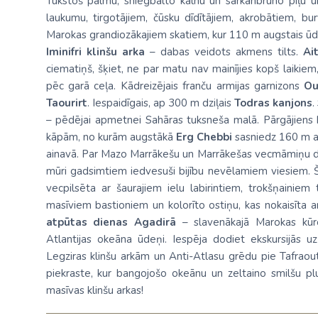
Tūkstoš palmu, sniegbalto kalnu un sarkanbrūno piļu u
laukumu, tirgotājiem, čūsku dīdītājiem, akrobātiem, bu
Marokas grandiozākajiem skatiem, kur 110 m augstais ūde
Iminifri klinšu arka
– dabas veidots akmens tilts.
Ai
ciematiņš, šķiet, ne par matu nav mainījies kopš laikiem,
pēc garā ceļa. Kādreizējais franču armijas garnizons
Ou
Taourirt
. Iespaidīgais, ap 300 m dziļais
Todras kanjons
.
– pēdējai apmetnei Sahāras tuksneša malā. Pārgājiens
kāpām, no kurām augstākā
Erg Chebbi
sasniedz 160 m a
ainavā. Par Mazo Marrākešu un Marrākešas vecmāmiņu
mūri gadsimtiem iedvesuši bijību nevēlamiem viesiem. 
vecpilsēta ar šaurajiem ielu labirintiem, trokšņaini
masīviem bastioniem un kolorīto ostiņu, kas
nokaisīta
ar
atpūtas dienas
Agadirā
– slavenākajā Marokas kūro
Atlantijas okeāna ūdeņi. Iespēja dodiet ekskursijās 
Legziras klinšu arkām un Anti-Atlasu grēdu pie Tafraou
piekraste, kur bangojošo okeānu un zeltaino smilšu plud
masīvas klinšu arkas!