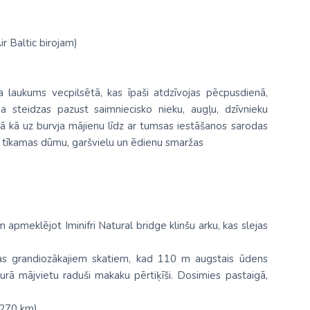
ir Baltic birojam)
 laukums vecpilsētā, kas īpaši atdzīvojas pēcpusdienā,
a steidzas pazust saimniecisko nieku, augļu, dzīvnieku
etā kā uz burvja mājienu līdz ar tumsas iestāšanos sarodas
m tīkamas dūmu, garšvielu un ēdienu smaržas
pmeklējot Iminifri Natural bridge klinšu arku, kas slejas
s grandiozākajiem skatiem, kad 110 m augstais ūdens
kurā mājvietu raduši makaku pērtiķīši. Dosimies pastaigā,
(270 km)