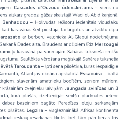
n mošeju pilsēta, karaliskā
Marrākeša
ar
Djema el Fna
Malaizija
rvjiem.
Cascades d’Ouzoud
ūdenskritums
– viens no
ns aizkars graciozi gāžas skaistajā
Wadi el-Abid
kanjonā.
Nepāla
t Benhaddou
– Holivudas režisoru iecienītais viduslaiku
Omāna
 kad karavānas šeit piestāja, lai tirgotos un atvilktu elpu
arzazate
ar berberu valdnieka
Al-Glaoui
nocietinājumu
Saūda Arābija
 Sarkanā Dades aiza. Brauciens ar džipiem līdz
Merzougai
 kamieļu karavānā pa varenajām Sahāras tuksneša smilšu
Singapūra
ugstumu. Saullēkta vērošana maģiskajā Sahāras tuksneša
Šrilanka
 dēvētā
Taroudanta
– ļoti sena pilsētiņa, kuras iespaidīgie
Šarmantā, Atlantijas okeāna apskalotā
Essaouira
– baltā
Tadžikistāna
em tirgiem, slavenām amatnieku bodītēm, seniem mūriem,
Taizeme
 krāsainām zvejnieku laiviņām.
Jaungada svinības un 3
rtā, kurā plašās, dzeltenīgās smilšu pludmales ielenc
Uzbekistāna
uz dabas baseiniem bagāto Paradīzes ieleju, sarkanajām
tes pilsētas.
Legzira
– visgleznainākā Āfrikas kontinenta
Vjetnama
mali ieskauj iesarkanas klintis, bet tām pāri liecas trīs