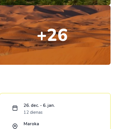
Kolumbija
Kostarika
+26
Meksika
Panama
Ielādējam piedāvājumu...
26. dec. - 6. jan.
12 dienas
Maroka