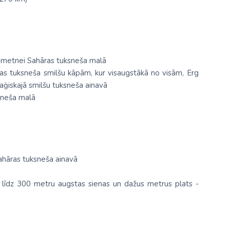
apmetnei Sahāras tuksneša malā
as tuksneša smilšu kāpām, kur visaugstākā no visām, Erg
ģiskajā smilšu tuksneša ainavā
ksneša malā
Sahāras tuksneša ainavā
 līdz 300 metru augstas sienas un dažus metrus plats -