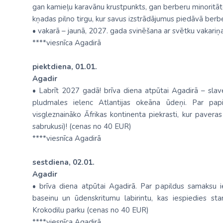
gan kamieļu karavānu krustpunkts, gan berberu minoritāte
kņadas pilno tirgu, kur savus izstrādājumus piedāvā berb
• vakarā – jaunā, 2027. gada svinēšana ar svētku vakariņ
****viesnīca Agadirā
piektdiena, 01.01.
Agadir
• Labrīt 2027 gadā! brīva diena atpūtai Agadirā – slav
pludmales ielenc Atlantijas okeāna ūdeņi. Par pap
visgleznaināko Āfrikas kontinenta piekrasti, kur paver
sabrukusi)! (cenas no 40 EUR)
****viesnīca Agadirā
sestdiena, 02.01.
Agadir
• brīva diena atpūtai Agadirā. Par papildus samaksu ies
baseinu un ūdenskritumu labirintu, kas iespiedies st
Krokodilu parku (cenas no 40 EUR)
****viesnīca Agadirā