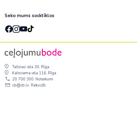
Seko mums socktīklos
Tallinas iela 30, Rīga
Kalnciema iela 116, Rīga
20 700 300
Noteikumi
cb@cb.lv
Rekvizīti