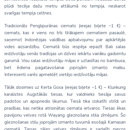
plūdi tecēja dažu metru attālumā no tempļa, neskarot
svarīgas tempļa celtnes.
Tradicionāls Penglipurānas ciemats (ieejas biļete ~1 €) –
ciemats, kas ir viens no trīs tīrākajiem ciematiem pasaulē,
saņemot Indonēzijas valdības apbalvojumu par apkārtējās
vides aizsardzību. Ciematā būs iespēja iepazīt Bali salas
iedzīvotāju senās tradīcijas un dzīves iekārtu vairāku gadsimtu
garumā. Visu salas iedzīvotāju mājas ir uztaisītas no bambusa,
bet ēdiena pagatavošanai joprojām izmanto malku.
Interesenti varēs apmeklēt vietējo iedzīvotāju mājas.
Tālāk dosimies uz Kerta Gosa (ieejas biļete ~1 €) – Klunkung
karalistes Augstākās tiesas, kur valdnieks tiesāja savus
padotos un apspriedis likumus. Tiesā tika izskatīti strīdi un
prasības, kas netika atrisinātas ciemata ietvaros. Tiesas ēkas
paviljonu velves rotā Wayang gleznošana stila zīmējumi. Šo
gleznošanas stilu joprojām izmanto tuvumā esošajā Kamasan
ciematā. Tiesas zāles velves zīmējumi ir sadalīti piecos