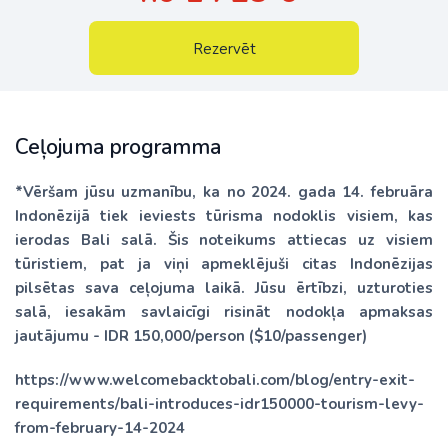
Rezervēt
Ceļojuma programma
*Vēršam jūsu uzmanību, ka no 2024. gada 14. februāra
Indonēzijā tiek ieviests tūrisma nodoklis visiem, kas
ierodas Bali salā. Šis noteikums attiecas uz visiem
tūristiem, pat ja viņi apmeklējuši citas Indonēzijas
pilsētas sava ceļojuma laikā. Jūsu ērtībzi, uzturoties
salā, iesakām savlaicīgi risināt nodokļa apmaksas
jautājumu - IDR 150,000/person ($10/passenger)
https://www.welcomebacktobali.com/blog/entry-exit-
requirements/bali-introduces-idr150000-tourism-levy-
from-february-14-2024