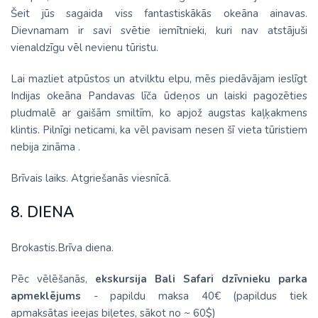
Šeit jūs sagaida viss fantastiskākās okeāna ainavas.
Dievnamam ir savi svētie iemītnieki, kuri nav atstājuši
vienaldzīgu vēl nevienu tūristu.
Lai mazliet atpūstos un atvilktu elpu, mēs piedāvājam ieslīgt
Indijas okeāna Pandavas līča ūdeņos un laiski pagozēties
pludmalē ar gaišām smiltīm, ko apjož augstas kaļķakmens
klintis. Pilnīgi neticami, ka vēl pavisam nesen šī vieta tūristiem
nebija zināma .
Brīvais laiks. Atgriešanās viesnīcā.
8. DIENA
Brokastis.Brīva diena.
Pēc vēlēšanās,
ekskursija Bali Safari dzīvnieku parka
apmeklējums
- papildu maksa 40€ (papildus tiek
apmaksātas ieejas biļetes, sākot no ~ 60$)