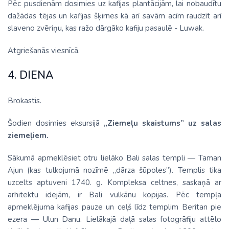
Pēc pusdienām dosimies uz kafijas plantācijām, lai nobaudītu
dažādas tējas un kafijas šķirnes kā arī savām acīm raudzīt arī
slaveno zvēriņu, kas ražo dārgāko kafiju pasaulē - Luwak.
Atgriešanās viesnīcā.
4. DIENA
Brokastis.
Šodien dosimies eksursijā
„Ziemeļu skaistums” uz salas
ziemeļiem.
Sākumā apmeklēsiet otru lielāko Bali salas templi — Taman
Ajun (kas tulkojumā nozīmē „dārza šūpoles”). Templis tika
uzcelts aptuveni 1740. g. Kompleksa celtnes, saskaņā ar
arhitektu idejām, ir Bali vulkānu kopijas. Pēc tempļa
apmeklējuma kafijas pauze un ceļš līdz templim Beritan pie
ezera — Ulun Danu. Lielākajā daļā salas fotogrāfiju attēlo