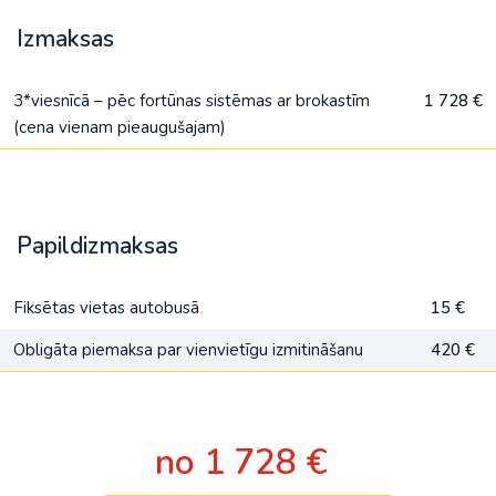
Izmaksas
3*viesnīcā – pēc fortūnas sistēmas ar brokastīm
1 728 €
(cena vienam pieaugušajam)
Papildizmaksas
Fiksētas vietas autobusā
15 €
Obligāta piemaksa par vienvietīgu izmitināšanu
420 €
no 1 728 €