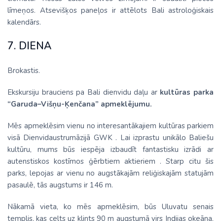
līmeņos. Atsevišķos paneļos ir attēlots Bali astroloģiskais
kalendārs.
7. DIENA
Brokastis.
Ekskursiju brauciens pa Bali dienvidu daļu ar
kultūras parka
“Garuda–Višņu-Ķenčana” apmeklējumu.
Mēs apmeklēsim vienu no interesantākajiem kultūras parkiem
visā Dienvidaustrumāzijā GWK . Lai izprastu unikālo Baliešu
kultūru, mums būs iespēja izbaudīt fantastisku izrādi ar
autenstiskos kostīmos ģērbtiem aktieriem . Starp citu šis
parks, lepojas ar vienu no augstākajām reliģiskajām statujām
pasaulē, tās augstums ir 146 m.
Nākamā vieta, ko mēs apmeklēsim, būs Uluvatu senais
templis, kas celts uz klints 90 m augstumā virs Indijas okeāna.