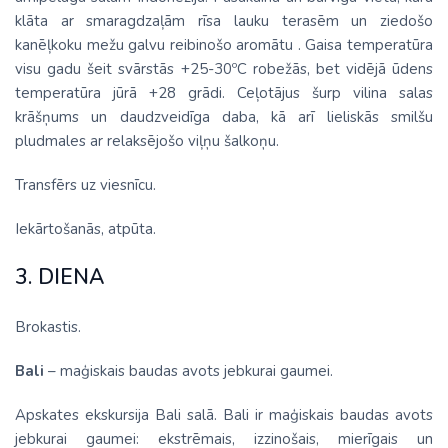
klāta ar smaragdzaļām rīsa lauku terasēm un ziedošo
kanēļkoku mežu galvu reibinošo aromātu . Gaisa temperatūra
visu gadu šeit svārstās +25-30ºC robežās, bet vidējā ūdens
temperatūra jūrā +28 grādi. Ceļotājus šurp vilina salas
krāšņums un daudzveidīga daba, kā arī lieliskās smilšu
pludmales ar relaksējošo viļņu šalkoņu.
Transfērs uz viesnīcu.
Iekārtošanās, atpūta.
3. DIENA
Brokastis.
Bali
– maģiskais baudas avots jebkurai gaumei.
Apskates ekskursija Bali salā. Bali ir maģiskais baudas avots
jebkurai gaumei: ekstrēmais, izzinošais, mierīgais un