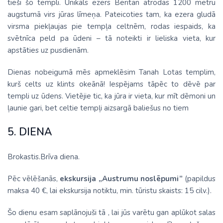
tieši šo templi. Unikāls ezers Beritan atrodas 1200 metru
augstumā virs jūras līmeņa. Pateicoties tam, ka ezera gludā
virsma piekļaujas pie tempļa celtnēm, rodas iespaids, ka
svētnīca peld pa ūdeni – tā noteikti ir lieliska vieta, kur
apstāties uz pusdienām.
Dienas nobeigumā mēs apmeklēsim Tanah Lotas templim,
kurš celts uz klints okeānā! Iespējams tāpēc to dēvē par
templi uz ūdens. Vietējie tic, ka jūra ir vieta, kur mīt dēmoni un
ļaunie gari, bet celtie tempļi aizsargā baliešus no tiem
5. DIENA
Brokastis.Brīva diena.
Pēc vēlēšanās,
ekskursija „Austrumu noslēpumi”
(papildus
maksa 40 €, lai ekskursija notiktu, min. tūristu skaists: 15 cilv.).
Šo dienu esam saplānojuši tā , lai jūs varētu gan aplūkot salas