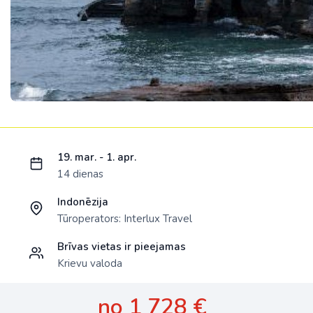
Ielādējam piedāvājumu...
19. mar. - 1. apr.
14 dienas
Indonēzija
Tūroperators:
Interlux Travel
Brīvas vietas ir pieejamas
Krievu valoda
no 1 728 €