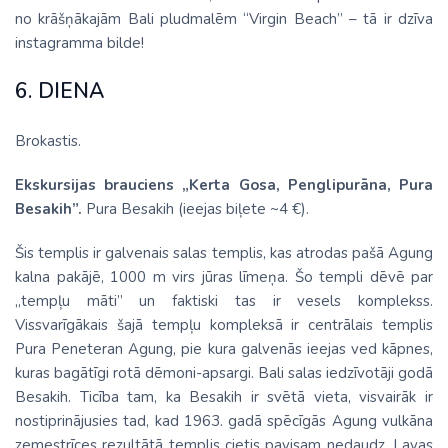
no krāšņākajām Bali pludmalēm “Virgin Beach” – tā ir dzīva
instagramma bilde!
6. DIENA
Brokastis.
Ekskursijas brauciens „Kerta Gosa, Penglipurāna, Pura
Besakih”.
Pura Besakih (ieejas biļete ~4 €).
Šis templis ir galvenais salas templis, kas atrodas pašā Agung
kalna pakājē, 1000 m virs jūras līmeņa. Šo templi dēvē par
„tempļu māti” un faktiski tas ir vesels komplekss.
Vissvarīgākais šajā tempļu kompleksā ir centrālais templis
Pura Peneteran Agung, pie kura galvenās ieejas ved kāpnes,
kuras bagātīgi rotā dēmoni-apsargi. Bali salas iedzīvotāji godā
Besakih. Ticība tam, ka Besakih ir svētā vieta, visvairāk ir
nostiprinājusies tad, kad 1963. gadā spēcīgās Agung vulkāna
zemestrīces rezultātā templis cietis pavisam nedaudz. Lavas