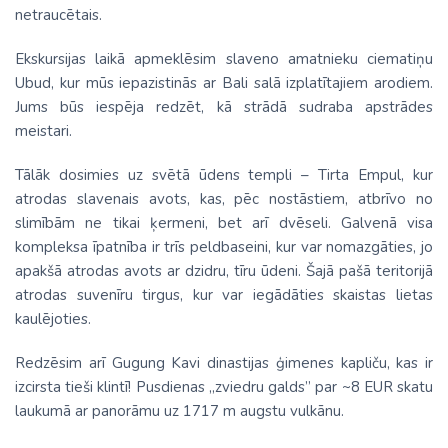
netraucētais.
Ekskursijas laikā apmeklēsim slaveno amatnieku ciematiņu
Ubud, kur mūs iepazistinās ar Bali salā izplatītajiem arodiem.
Jums būs iespēja redzēt, kā strādā sudraba apstrādes
meistari.
Tālāk dosimies uz svētā ūdens templi – Tirta Empul, kur
atrodas slavenais avots, kas, pēc nostāstiem, atbrīvo no
slimībām ne tikai ķermeni, bet arī dvēseli. Galvenā visa
kompleksa īpatnība ir trīs peldbaseini, kur var nomazgāties, jo
apakšā atrodas avots ar dzidru, tīru ūdeni. Šajā pašā teritorijā
atrodas suvenīru tirgus, kur var iegādāties skaistas lietas
kaulējoties.
Redzēsim arī Gugung Kavi dinastijas ģimenes kapliču, kas ir
izcirsta tieši klintī! Pusdienas „zviedru galds” par ~8 EUR skatu
laukumā ar panorāmu uz 1717 m augstu vulkānu.