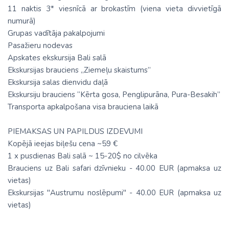
11 naktis 3* viesnīcā ar brokastīm (viena vieta divvietīgā
numurā)
Grupas vadītāja pakalpojumi
Pasažieru nodevas
Apskates ekskursija Bali salā
Ekskursijas brauciens „Ziemeļu skaistums”
Ekskursija salas dienvidu daļā
Ekskursiju brauciens “Kērta gosa, Penglipurāna, Pura-Besakih”
Transporta apkalpošana visa brauciena laikā
PIEMAKSAS UN PAPILDUS IZDEVUMI
Kopējā ieejas biļešu cena ~59 €
1 x pusdienas Bali salā ~ 15-20$ no cilvēka
Brauciens uz Bali safari dzīvnieku - 40.00 EUR (apmaksa uz
vietas)
Ekskursijas "Austrumu noslēpumi" - 40.00 EUR (apmaksa uz
vietas)