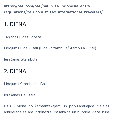
https://bali.com/bali/bali-visa-indonesia-entry-
regulations/bali-tourist-tax-international-travelers/
1. DIENA
Tikšanās Rīgas lidostā
Lidojums Rīga - Bali (Rīga - Stambula/Stambula - Bali).
Ierašanās Stambula
2. DIENA
Lidojums Stambula - Bali
Ierašanās Bali salā.
Bali
- viena no šarmantākajām un populārākajām Malajas
arhipelāga salām Indonēzijā. Pasakaina un burvīga vieta, kura