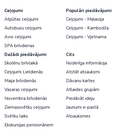
Ceļojumi
Populāri piedāvājumi
Atpūtas ceļojumi
Ceļojumi - Malaizija
Autobusu ceļojumi
Ceļojumi - Kambodža
Avio ceļojumi
Ceļojumi - Vjetnama
SPA brīvdienas
Dažādi piedāvājumi
Cits
Skolēnu brīvlaikā
Noderīga informācija
Ceļojumi Lieldienās
Atstāt atsauksmi
Maija brīvdienās
Dāvanu kartes
Vasaras ceļojumi
Atlaides grupām
Novembra brīvdienās
Piedāvāt ideju
Ziemassvētku ceļojumi
Jaunumi e-pastā
Svētku laiks
Atsauksmes
Ekskursijas pensionāriem