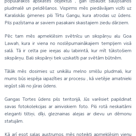
populārākos apskates objektus , gan izbaudīt sauļošanos
pludmalē un peldēšanos. Vispirms mēs piedāvājam vizīti uz
Karaliskās ģimenes pili Tīrtu Gangu, kura atrodas uz ūdens.
Pils pazīstama ar saviem pasakaini skaistajiem ziedu dārziem.
Pēc tam mēs apmeklēsim svētnīcu un sikspārņu alu Goa
Lawah, kura ir viena no noslēpumainākajiem tempļiem visā
salā. Tā ir celta pie ieejas alu labirintā, kur mīt tūkstošiem
sikspārņu. Bali sikspārņi tiek uzskatīti par svētām būtnēm.
Tālāk mēs dosimies uz unikālu melno smilšu pludmali, kur
mums būs iespēja iapazīties ar procesu , kā vietējie amatnieki
iegūst sāli no jūras ūdens.
Gangas Tortes ūdens pils teritorijā, Jūs varēsiet papildinat
savas fotokolekcijas ar ainiviskiem foto. Pili rotā neskaitāmi
eleganti tiltiņi, dīķi, gleznainas alejas ar dievu un dēmonu
statujām.
Kā arī esot salas austrumos, mēs noteikti apmeklēsim vienu