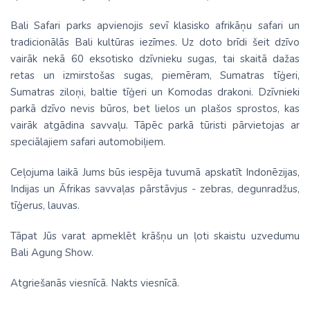
Bali Safari parks apvienojis sevī klasisko afrikāņu safari un
tradicionālās Bali kultūras iezīmes. Uz doto brīdi šeit dzīvo
vairāk nekā 60 eksotisko dzīvnieku sugas, tai skaitā dažas
retas un izmirstošas sugas, piemēram, Sumatras tīģeri,
Sumatras ziloņi, baltie tīģeri un Komodas drakoni. Dzīvnieki
parkā dzīvo nevis būros, bet lielos un plašos sprostos, kas
vairāk atgādina savvaļu. Tāpēc parkā tūristi pārvietojas ar
speciālajiem safari automobiļiem.
Ceļojuma laikā Jums būs iespēja tuvumā apskatīt Indonēzijas,
Indijas un Āfrikas savvaļas pārstāvjus - zebras, degunradžus,
tīģerus, lauvas.
Tāpat Jūs varat apmeklēt krāšņu un ļoti skaistu uzvedumu
Bali Agung Show.
Atgriešanās viesnīcā. Nakts viesnīcā.