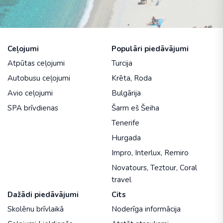
Ceļojumi
Populāri piedāvājumi
Atpūtas ceļojumi
Turcija
Autobusu ceļojumi
Krēta
,
Roda
Avio ceļojumi
Bulgārija
SPA brīvdienas
Šarm eš Šeiha
Tenerife
Hurgada
Impro
,
Interlux
,
Remiro
Novatours
,
Teztour
,
Coral
travel
Dažādi piedāvājumi
Cits
Skolēnu brīvlaikā
Noderīga informācija