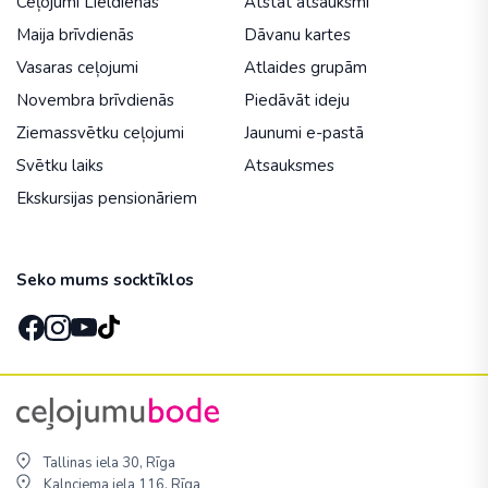
Ceļojumi Lieldienās
Atstāt atsauksmi
Maija brīvdienās
Dāvanu kartes
Vasaras ceļojumi
Atlaides grupām
Novembra brīvdienās
Piedāvāt ideju
Ziemassvētku ceļojumi
Jaunumi e-pastā
Svētku laiks
Atsauksmes
Ekskursijas pensionāriem
Seko mums socktīklos
Tallinas iela 30, Rīga
Kalnciema iela 116, Rīga