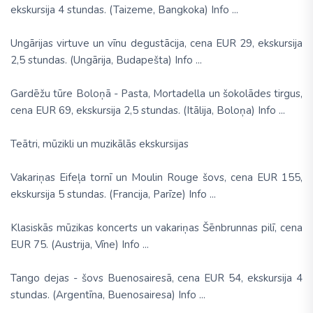
ekskursija 4 stundas. (Taizeme, Bangkoka) Info ...
Ungārijas virtuve un vīnu degustācija, cena EUR 29, ekskursija
2,5 stundas. (Ungārija, Budapešta) Info ...
Gardēžu tūre Boloņā - Pasta, Mortadella un šokolādes tirgus,
cena EUR 69, ekskursija 2,5 stundas. (Itālija, Boloņa) Info ...
Teātri, mūzikli un muzikālās ekskursijas
Vakariņas Eifeļa tornī un Moulin Rouge šovs, cena EUR 155,
ekskursija 5 stundas. (Francija, Parīze) Info ...
Klasiskās mūzikas koncerts un vakariņas Šēnbrunnas pilī, cena
EUR 75. (Austrija, Vīne) Info ...
Tango dejas - šovs Buenosairesā, cena EUR 54, ekskursija 4
stundas. (Argentīna, Buenosairesa) Info ...