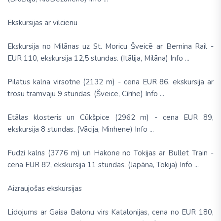
Ekskursijas ar vilcienu
Ekskursija no Milānas uz St. Moricu Šveicē ar Bernina Rail -
EUR 110, ekskursija 12,5 stundas. (Itālija, Milāna) Info ...
Pilatus kalna virsotne (2132 m) - cena EUR 86, ekskursija ar
trosu tramvaju 9 stundas. (Šveice, Cīrihe) Info ...
Etālas klosteris un Cūkšpice (2962 m) - cena EUR 89,
ekskursija 8 stundas. (Vācija, Minhene) Info ...
Fudzi kalns (3776 m) un Hakone no Tokijas ar Bullet Train -
cena EUR 82, ekskursija 11 stundas. (Japāna, Tokija) Info ...
Aizraujošas ekskursijas
Lidojums ar Gaisa Balonu virs Katalonijas, cena no EUR 180,