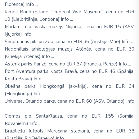
Florence) Info ...
James Bond izstāde, "Imperial War Museum", cena no EUR
10 (Lielbritānija, Londona) Info ...
Madam Tuso vaska muzejs Ņujorkā, cena no EUR 15 (ASV,
Ņujorka) Info ...
Šēnbrunnas pils un Zoo, cena no EUR 36 (Austrija, Vīne) Info ...
Nacionālais arhioloģijas muzejs Atēnās, cena no EUR 30
(Grieķija, Atēnas) Info ...
Asterix parks Parīzē, cena no EUR 37 (Francija, Parīze) Info ...
Port Aventura parks Kosta Bravā, cena no EUR 46 (Spānija,
Kosta Brava) Info ...
Okeāna parks Hongkongā (akvārijs), cena no EUR 34
(Hongkonga) Info ...
Universal Orlando parks, cena no EUR 60 (ASV, Orlando) Info
...
Ciemos pie SantaKlausa, cena no EUR 155 (Somija,
Rovaniemi) Info ...
Brazīliešu futbols Maracana stadionā, cena no EUR 33
(Brazīlija, RioDežaneiro) Info ...