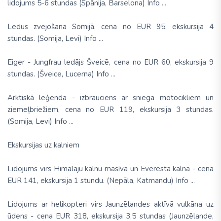
lidojums 5-6 stundas (Spānija, Barselona) Info ...
Ledus zvejošana Somijā, cena no EUR 95, ekskursija 4
stundas. (Somija, Levi) Info ...
Eiger - Jungfrau ledājs Šveicē, cena no EUR 60, ekskursija 9
stundas. (Šveice, Lucerna) Info ...
Arktiskā leģenda - izbrauciens ar sniega motocikliem un
ziemeļbriežiem, cena no EUR 119, ekskursija 3 stundas.
(Somija, Levi) Info ...
Ekskursijas uz kalniem
Lidojums virs Himalaju kalnu masīva un Everesta kalna - cena
EUR 141, ekskursija 1 stundu. (Nepāla, Katmandu) Info ...
Lidojums ar helikopteri virs Jaunzēlandes aktīvā vulkāna uz
ūdens - cena EUR 318, ekskursija 3,5 stundas (Jaunzēlande,