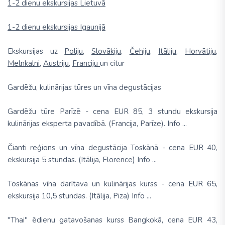
1-2 dienu ekskursijas Lietuvā
1-2 dienu ekskursijas Igaunijā
Ekskursijas uz
Poliju
,
Slovākiju
,
Čehiju
,
Itāliju
,
Horvātiju
,
Melnkalni
,
Austriju
,
Franciju
un citur
Gardēžu, kulinārijas tūres un vīna degustācijas
Gardēžu tūre Parīzē - cena EUR 85, 3 stundu ekskursija
kulinārijas eksperta pavadībā. (Francija, Parīze). Info ...
Čianti reģions un vīna degustācija Toskānā - cena EUR 40,
ekskursija 5 stundas. (Itālija, Florence) Info ...
Toskānas vīna darītava un kulinārijas kurss - cena EUR 65,
ekskursija 10,5 stundas. (Itālija, Piza) Info ...
"Thai" ēdienu gatavošanas kurss Bangkokā, cena EUR 43,