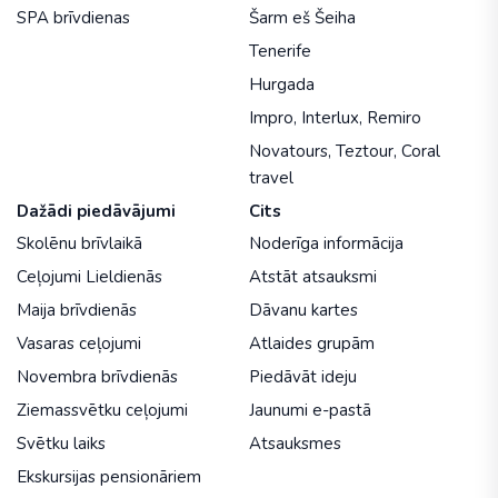
SPA brīvdienas
Šarm eš Šeiha
Tenerife
Hurgada
Impro
,
Interlux
,
Remiro
Novatours
,
Teztour
,
Coral
travel
Dažādi piedāvājumi
Cits
Skolēnu brīvlaikā
Noderīga informācija
Ceļojumi Lieldienās
Atstāt atsauksmi
Maija brīvdienās
Dāvanu kartes
Vasaras ceļojumi
Atlaides grupām
Novembra brīvdienās
Piedāvāt ideju
Ziemassvētku ceļojumi
Jaunumi e-pastā
Svētku laiks
Atsauksmes
Ekskursijas pensionāriem