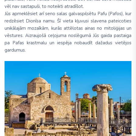
vēl nav sastapuši, to noteikti atradīšot.
Jūs apmeklēsiet arī seno salas galvaspilsētu Pafu (Pafos), kur
redzēsiet Dionīsa namu. Šī vieta kļuvusi slavena pateicoties
unikālajām mozaīkām, kurās attēlotas ainas no mitoliģijas un
vēstures. Aizraujošā ceļojuma noslēgumā Jūs gaida pastaiga
pa Pafas krastmalu un iespēja nobaudīt dažadus vietējos
gardumus.