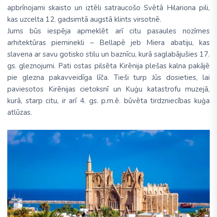
apbrīnojami skaisto un iztēli satraucošo Svētā Hilariona pili,
kas uzcelta 12. gadsimtā augstā klints virsotnē.
Jums būs iespēja apmeklēt arī citu pasaules nozīmes
arhitektūras pieminekli – Bellapē jeb Miera abatiju, kas
slavena ar savu gotisko stilu un baznīcu, kurā saglabājušies 17.
gs. gleznojumi. Pati ostas pilsēta Kirēnija plešas kalna pakājē
pie glezna pakavveidīga līča. Tieši turp Jūs dosieties, lai
paviesotos Kirēnijas cietoksnī un Kuģu katastrofu muzejā,
kurā, starp citu, ir arī 4. gs. p.m.ē. būvēta tirdzniecības kuģa
atlūzas.