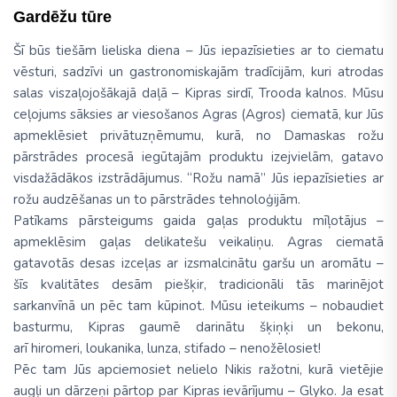
Gardēžu tūre
Šī būs tiešām lieliska diena – Jūs iepazīsieties ar to ciematu
vēsturi, sadzīvi un gastronomiskajām tradīcijām, kuri atrodas
salas viszaļojošākajā daļā – Kipras sirdī, Trooda kalnos. Mūsu
ceļojums sāksies ar viesošanos Agras (Agros) ciematā, kur Jūs
apmeklēsiet privātuzņēmumu, kurā, no Damaskas rožu
pārstrādes procesā iegūtajām produktu izejvielām, gatavo
visdažādākos izstrādājumus. “Rožu namā” Jūs iepazīsieties ar
rožu audzēšanas un to pārstrādes tehnoloģijām.
Patīkams pārsteigums gaida gaļas produktu mīļotājus –
apmeklēsim gaļas delikatešu veikaliņu. Agras ciematā
gatavotās desas izceļas ar izsmalcinātu garšu un aromātu –
šīs kvalitātes desām piešķir, tradicionāli tās marinējot
sarkanvīnā un pēc tam kūpinot. Mūsu ieteikums – nobaudiet
basturmu, Kipras gaumē darinātu šķiņķi un bekonu,
arī hiromeri, loukanika, lunza, stifado – nenožēlosiet!
Pēc tam Jūs apciemosiet nelielo Nikis ražotni, kurā vietējie
augļi un dārzeņi pārtop par Kipras ievārījumu – Glyko. Ja esat