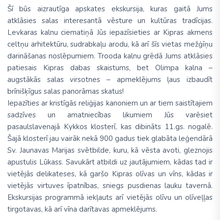
Šī būs aizrautīga apskates ekskursija, kuras gaitā Jums
atklāsies salas interesantā vēsture un kultūras tradīcijas.
Levkaras kalnu ciematiņā Jūs iepazīsieties ar Kipras akmens
celtņu arhitektūru, sudrabkaļu arodu, kā arī šīs vietas mežģīņu
darināšanas noslēpumiem. Trooda kalnu grēdā Jums atklāsies
patiesais Kipras dabas skaistums, bet Olimpa kalna –
augstākās salas virsotnes – apmeklējums ļaus izbaudīt
brīnišķīgus salas panorāmas skatus!
Iepazīties ar kristīgās reliģijas kanoniem un ar tiem saistītajiem
sadzīves un amatniecības likumiem Jūs varēsiet
pasaulslavenajā Kykkos klosterī, kas dibināts 11.gs. nogalē.
Šajā klosterī jau vairāk nekā 900 gadus tiek glabāta leģendārā
Sv. Jaunavas Marijas svētbilde, kuru, kā vēsta avoti, gleznojis
apustulis Lūkass. Savukārt atbildi uz jautājumiem, kādas tad ir
vietējās delikateses, kā garšo Kipras olīvas un vīns, kādas ir
vietējās virtuves īpatnības, sniegs pusdienas lauku tavernā.
Ekskursijas programmā iekļauts arī vietējās olīvu un olīveļļas
tirgotavas, kā arī vīna darītavas apmeklējums.