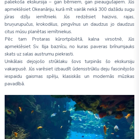
paliekoša ekskursija – gan bērniem, gan pieaugušajiem. Jūs
apmeklēsiet Okeanāriju, kurā mīt vairāk nekā 300 dažādu sugu
jūras dzīļu iemītnieki. Jūs redzēsiet haizivis, rajas,
bruņurupučus, krokodilus, pingvīnus un daudzus jo daudzus
citus mūsu planētas iemītniekus.
Pēc tam Protaras kūrortpilsētā, kalna virsotnē, Jūs
apmeklēsiet Sv. Ilija baznīcu, no kuras paveras brīnumjauks
skats uz salas austrumu piekrasti.
Unikālais dejojošo strūklaku šovs turpinās šo ekskursiju
vakarpusē. Jūs varēsiet izbaudīt ūdensstrūklu deju fascinējošo
iespaidu gaismas spēļu, klasiskās un modernās mūzikas
pavadībā.