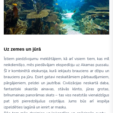
Uz zemes un jūrā
Īstiem piedzīvojumu meklētājiem, kā arī visiem tiem, kas mīl
neikdienišķo, mēs piedāvājam ekspedīciju uz Akamas pussalu.
Šī ir kombinētā ekskursija, kurā iekļauts brauciens ar džipu un
brauciens pa jūru. Esiet gatavi neskaitāmiem pārbaudījumiem,
pārgājieniem, peldei un jautrībai. Civilizācijas neskartā daba,
fantastiski skaistās ainavas, stāvās klintis, jūras grotas,
brīnumainais panorāmas skats – tas viss neatstās vienaldzīgus
pat ļoti pieredzējušus ceļotājus. Jums būs arī iespēja
izpeldēties lagūnā un ienirt ar masku.