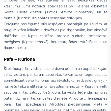
Omodas ciematā, kas slavens ar savu neskartās dabas
krāšņumu, Jums noteikti jāpaviesojas Sv. Helēnas dibinātajā
Svētā Krusta klosterī (Timios Stavros Monastery) un tā
muzejā (tur tiek uzglabātas sensenas relikvijas).
Ceļojuma noslēgumā būs iespējams pastaigāt pa šaurām, ar
bruģi izliktām ieliņām, uzkavēties pie tirgotavām, kas piedāvā
dažādas, ar Kipru saistītas preces: sudraba rotaslietas,
mežģīnes (Kipras tehnikā), keramiku, ādas izstrādājumus un
daudz ko citu.
Pafa – Kuriona
Šī ekskursija Jūs vedīs pa seno dievu pēdām un populārākajām
salas vietām, par kurām sacerētas teiksmas un leģendas. Jūs
apmeklēsiet seno Kurionas pilsētvalsti, kur redzēsiet grieķu -
romiešu laiku amfiteātri un Evstolija namu. Un – Kipru ne velti
sauc par mīlas salu. Jo tieši Kiprā, kā vēsta leģenda, no jūras
putām dzima mīlas un dailes dieviete Afrodīte ... Iemīlējušies
pārīši, kas izpeldējušies Afrodītes piedzimšanas vietā –
pludmalē, vairs nekad nešķiršoties, bet tie, kas savu mīlestību