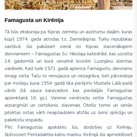
Famagusta un Kirēnija
Tā būs ekskursija pa Kipras ziemeļu un austrumu daļām, kuras
kopš 1974. gada atrodas t.s. Ziemeļkipras Turku republikas
sastāvā. Jūs pabūsiet vienā no Kipras slavenākajiem
dievnamiem – Famagustas Sv. Nikolaja katedrālē, kas uzcelta
14. gadsimtā un kurā senatnē kronēti Luzinjānu dzimtas
valdnieki. Kad turki 1571. gadā aplenca Famagustu, dievnams
smagi cieta. Taču to nenojauca un nesagrāva, bet pārveidoja
par mošeju, kurai 1954. gadā tika piešķirts Mustafa Lalā-pašā
vārds (tā sauca karavadoni, kas piedalījās Famagustas
aplenkšanā 16. gs.). Varenie venēciešu celtie Famagustas
aizsargmūri un cietoksnis, slavenais Otello tornis un senās
pilsētas ostas vārti neapšaubāmi atstās uz Jums spēcīgu un
paliekošu iespaidu.
Pēc Famagustas apskates Jūs, dodoties uz Kirēniju,
šķērsosiet Pentadaktila kalnu masīvu. Kirēnijā Jūs apmeklēsiet