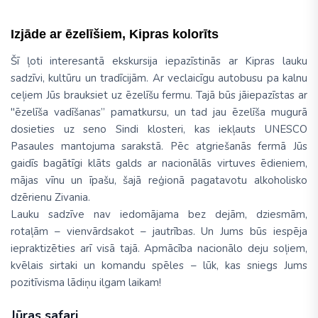
Izjāde ar ēzelīšiem, Kipras kolorīts
Šī ļoti interesantā ekskursija iepazīstinās ar Kipras lauku
sadzīvi, kultūru un tradīcijām. Ar veclaicīgu autobusu pa kalnu
ceļiem Jūs brauksiet uz ēzelīšu fermu. Tajā būs jāiepazīstas ar
"ēzelīša vadīšanas” pamatkursu, un tad jau ēzelīša mugurā
dosieties uz seno Sindi klosteri, kas iekļauts UNESCO
Pasaules mantojuma sarakstā. Pēc atgriešanās fermā Jūs
gaidīs bagātīgi klāts galds ar nacionālās virtuves ēdieniem,
mājas vīnu un īpašu, šajā reģionā pagatavotu alkoholisko
dzērienu Zivania.
Lauku sadzīve nav iedomājama bez dejām, dziesmām,
rotaļām – vienvārdsakot – jautrības. Un Jums būs iespēja
iepraktizēties arī visā tajā. Apmācība nacionālo deju soļiem,
kvēlais sirtaki un komandu spēles – lūk, kas sniegs Jums
pozitīvisma lādiņu ilgam laikam!
Jūras safari