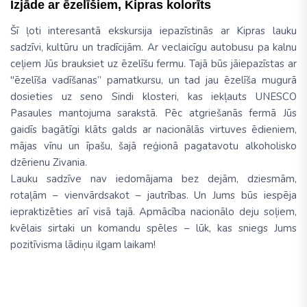
Izjāde ar ēzelīšiem, Kipras kolorīts
Šī ļoti interesantā ekskursija iepazīstinās ar Kipras lauku
sadzīvi, kultūru un tradīcijām. Ar veclaicīgu autobusu pa kalnu
ceļiem Jūs brauksiet uz ēzelīšu fermu. Tajā būs jāiepazīstas ar
"ēzelīša vadīšanas” pamatkursu, un tad jau ēzelīša mugurā
dosieties uz seno Sindi klosteri, kas iekļauts UNESCO
Pasaules mantojuma sarakstā. Pēc atgriešanās fermā Jūs
gaidīs bagātīgi klāts galds ar nacionālās virtuves ēdieniem,
mājas vīnu un īpašu, šajā reģionā pagatavotu alkoholisko
dzērienu Zivania.
Lauku sadzīve nav iedomājama bez dejām, dziesmām,
rotaļām – vienvārdsakot – jautrības. Un Jums būs iespēja
iepraktizēties arī visā tajā. Apmācība nacionālo deju soļiem,
kvēlais sirtaki un komandu spēles – lūk, kas sniegs Jums
pozitīvisma lādiņu ilgam laikam!