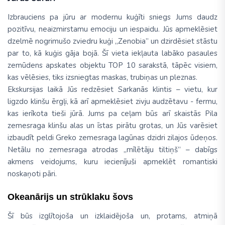
Izbrauciens pa jūru ar modernu kuģīti sniegs Jums daudz
pozitīvu, neaizmirstamu emociju un iespaidu. Jūs apmeklēsiet
dzelmē nogrimušo zviedru kuģi „Zenobia” un dzirdēsiet stāstu
par to, kā kuģis gāja bojā. Šī vieta iekļauta labāko pasaules
zemūdens apskates objektu TOP 10 sarakstā, tāpēc visiem,
kas vēlēsies, tiks izsniegtas maskas, trubiņas un pleznas.
Ekskursijas laikā Jūs redzēsiet Sarkanās klintis – vietu, kur
ligzdo klinšu ērgļi, kā arī apmeklēsiet zivju audzētavu - fermu,
kas ierīkota tieši jūrā. Jums pa ceļam būs arī skaistās Pila
zemesraga klinšu alas un īstas pirātu grotas, un Jūs varēsiet
izbaudīt peldi Greko zemesraga lagūnas dzidri zilajos ūdeņos.
Netālu no zemesraga atrodas „mīlētāju tiltiņš” – dabīgs
akmens veidojums, kuru iecienījuši apmeklēt romantiski
noskaņoti pāri.
Okeanārijs un strūklaku šovs
Šī būs izglītojoša un izklaidējoša un, protams, atmiņā