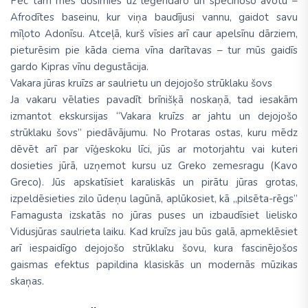
Pēc tam mēs dosimies uz leģendāro un spēcinošo avotu –
Afrodītes baseinu, kur viņa baudījusi vannu, gaidot savu
mīļoto Adonīsu. Atceļā, kurš vīsies arī caur apelsīnu dārziem,
pieturēsim pie kāda ciema vīna darītavas – tur mūs gaidīs
gardo Kipras vīnu degustācija.
Vakara jūras kruīzs ar saulrietu un dejojošo strūklaku šovs
Ja vakaru vēlaties pavadīt brīnišķā noskaņā, tad iesakām
izmantot ekskursijas “Vakara kruīzs ar jahtu un dejojošo
strūklaku šovs” piedāvājumu. No Protaras ostas, kuru mēdz
dēvēt arī par vīģeskoku līci, jūs ar motorjahtu vai kuteri
dosieties jūrā, uzņemot kursu uz Greko zemesragu (Kavo
Greco). Jūs apskatīsiet karaliskās un pirātu jūras grotas,
izpeldēsieties zilo ūdeņu lagūnā, aplūkosiet, kā „pilsēta-rēgs”
Famagusta izskatās no jūras puses un izbaudīsiet lielisko
Vidusjūras saulrieta laiku. Kad kruīzs jau būs galā, apmeklēsiet
arī iespaidīgo dejojošo strūklaku šovu, kura fascinējošos
gaismas efektus papildina klasiskās un modernās mūzikas
skaņas.