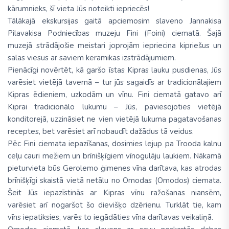
kārumnieks, šī vieta Jūs noteikti iepriecēs!
Tālākajā ekskursijas gaitā apciemosim slaveno Jannakisa
Pilavakisa Podniecības muzeju Fini (Foini) ciematā. Šajā
muzejā strādājošie meistari joprojām iepriecina kipriešus un
salas viesus ar saviem keramikas izstrādājumiem.
Pienācīgi novērtēt, kā garšo īstas Kipras lauku pusdienas, Jūs
varēsiet vietējā tavernā – tur jūs sagaidīs ar tradicionālajiem
Kipras ēdieniem, uzkodām un vīnu. Fini ciematā gatavo arī
Kiprai tradicionālo lukumu – Jūs, paviesojoties vietējā
konditorejā, uzzināsiet ne vien vietējā lukuma pagatavošanas
receptes, bet varēsiet arī nobaudīt dažādus tā veidus.
Pēc Fini ciemata iepazīšanas, dosimies lejup pa Trooda kalnu
ceļu cauri mežiem un brīnišķīgiem vīnogulāju laukiem. Nākamā
pieturvieta būs Gerolemo ģimenes vīna darītava, kas atrodas
brīnišķīgi skaistā vietā netālu no Omodas (Omodos) ciemata.
Šeit Jūs iepazīstinās ar Kipras vīnu ražošanas niansēm,
varēsiet arī nogaršot šo dievišķo dzērienu. Turklāt tie, kam
vīns iepatiksies, varēs to iegādāties vīna darītavas veikaliņā.