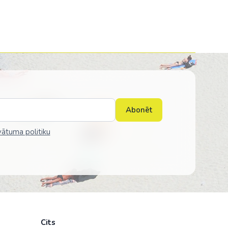
Abonēt
vātuma politiku
Cits