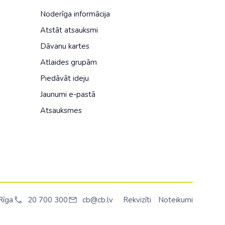
Noderīga informācija
Atstāt atsauksmi
Dāvanu kartes
Atlaides grupām
Piedāvāt ideju
Jaunumi e-pastā
Atsauksmes
Rīga
20 700 300
cb@cb.lv
Rekvizīti
Noteikumi