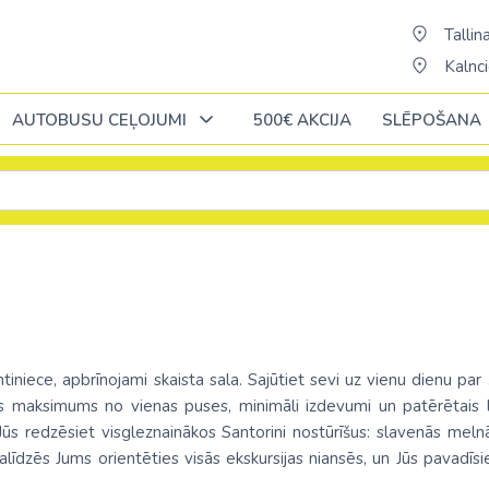
Tallina
Kalnci
AUTOBUSU CEĻOJUMI
500€ AKCIJA
SLĒPOŠANA
Oktobrī
Oktobrī
Oktobrī
Novembrī
Novembrī
Novembrī
Āfrika
Āfrika
Āzija
Āzija
Portugāle
ĒĢIPTE: Hurgada
Alžīrija
Bali (pārsēš. 
AAE
Rumānija
ja
ĒĢIPTE: Šarm el Šeiha
Dienvidāfrikas republika
Šrilanka /pārsē
Austrālija
Slovākija
iniece, apbrīnojami skaista sala. Sajūtiet sevi uz vienu dienu par 
cija
Kenija /c. Stambulu/
Ēģipte
Taizeme (pārs
Austrija
s maksimums no vienas puses, minimāli izdevumi un patērētais laik
ne
Somija
ā Jūs redzēsiet visgleznainākos Santorini nostūrīšus: slavenās meln
Maurīcija (pārsēš. Stambulā)
Etiopija
Vjetnama (pār
Azerbaidžāna
 palīdzēs Jums orientēties visās ekskursijas niansēs, un Jūs pavadīs
nde
Spānija
a
No Palangas: Šarm el Šeiha
Kaboverde
Butāna