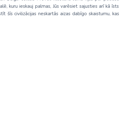
lē, kuru ieskauj palmas, Jūs varēsiet sajusties arī kā īsts
īt šīs civilizācijas neskartās aizas dabīgo skaistumu, kas