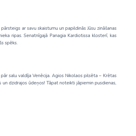
ūs pārsteigs ar savu skaistumu un papildinās Jūsu zināšanas
ieka ripas. Senatnīgajā Panagia Kardiotissa klosterī, kas
šs spēks.
d pār salu valdīja Venēcija. Agios Nikolaos pilsēta – Krētas
os un dzidrajos ūdeņos! Tāpat noteikti jāpiemin pusdienas,