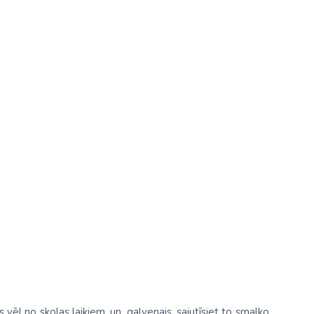
Kolumbija
Kostarika
Meksika
Panama
s vēl no skolas laikiem, un, galvenais, sajutīsiet to smalko