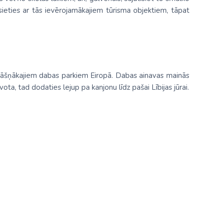
īsieties ar tās ievērojamākajiem tūrisma objektiem, tāpat
 no krāšņākajiem dabas parkiem Eiropā. Dabas ainavas mainās
ota, tad dodaties lejup pa kanjonu līdz pašai Lībijas jūrai.