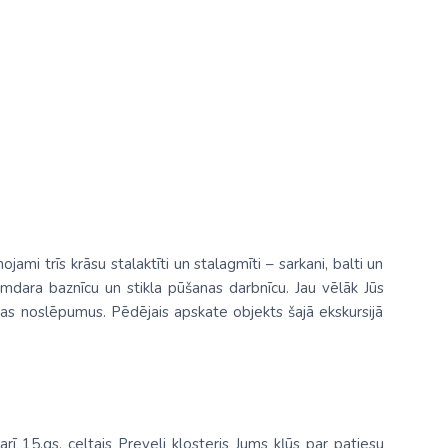
ami trīs krāsu stalaktīti un stalagmīti – sarkani, balti un
umdara baznīcu un stikla pūšanas darbnīcu. Jau vēlāk Jūs
anas noslēpumus. Pēdējais apskate objekts šajā ekskursijā
ī 15.gs. celtais Preveli klosteris Jums kļūs par patiesu