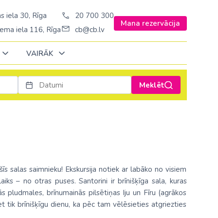
s iela 30, Rīga
20 700 300
Mana rezervācija
ema iela 116, Rīga
cb@cb.lv
VAIRĀK
Meklēt
Decembrī
Decembrī
Decembrī
Janvārī
Janvārī
Janvārī
Amerika
Amerika
Ungārija
Stambulā)
Argentīna
Vācija
š. Stambulā/
ASV
Zviedrija
šīs salas saimnieku! Ekskursija notiek ar labāko no visiem
ēš. Stambulā)
Brazīlija
s – no otras puses. Santorini ir brīnišķīga sala, kuras
ās pludmales, brīnumainās pilsētiņas Iju un Fīru (agrākos
sēš. Stambulā)
Dominikānas republika
iet tik brīnišķīgu dienu, ka pēc tam vēlēsieties atgriezties
Kanāda