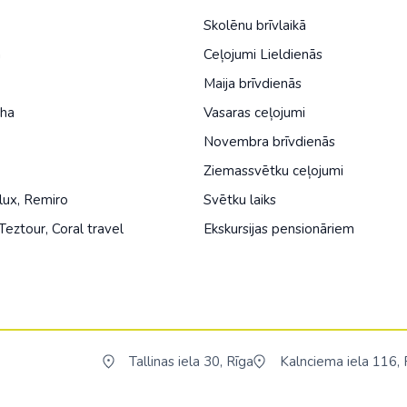
Skolēnu brīvlaikā
a
Ceļojumi Lieldienās
Maija brīvdienās
iha
Vasaras ceļojumi
Novembra brīvdienās
Ziemassvētku ceļojumi
lux
,
Remiro
Svētku laiks
Teztour
,
Coral travel
Ekskursijas pensionāriem
Tallinas iela 30, Rīga
Kalnciema iela 116, 