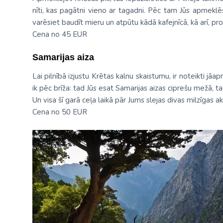
nīti, kas pagātni vieno ar tagadni. Pēc tam Jūs apmeklēs
varēsiet baudīt mieru un atpūtu kādā kafejnīcā, kā arī, pr
Cena no 45 EUR
Samarijas aiza
Lai pilnībā izjustu Krētas kalnu skaistumu, ir noteikti jā
ik pēc brīža: tad Jūs esat Samarijas aizas ciprešu mežā, ta
Un visa šī garā ceļa laikā pār Jums slejas divas milzīgas 
Cena no 50 EUR