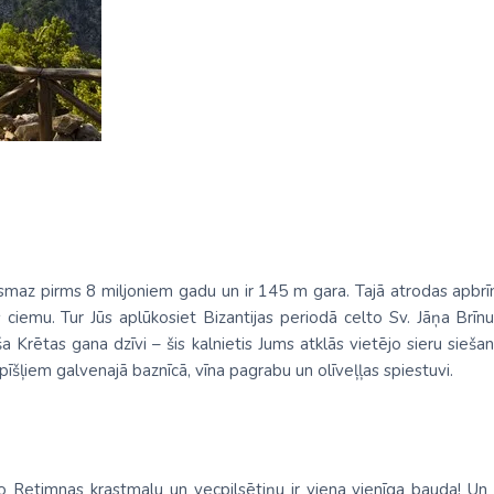
ismaz pirms 8 miljoniem gadu un ir 145 m gara. Tajā atrodas apbrīnoj
ciemu. Tur Jūs aplūkosiet Bizantijas periodā celto Sv. Jāņa Brīn
a Krētas gana dzīvi – šis kalnietis Jums atklās vietējo sieru sieš
īšļiem galvenajā baznīcā, vīna pagrabu un olīveļļas spiestuvi.
 Retimnas krastmalu un vecpilsētiņu ir viena vienīga bauda! Un ar