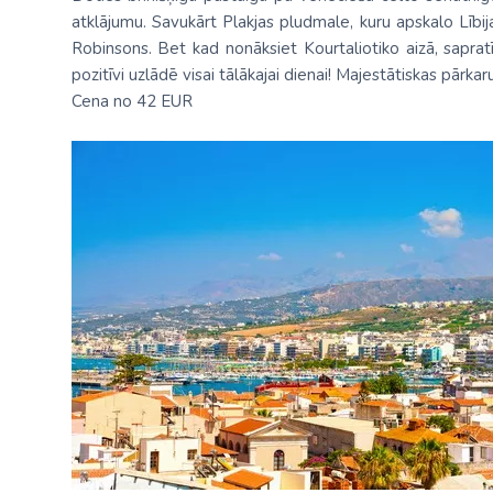
atklājumu. Savukārt Plakjas pludmale, kuru apskalo Lībijas
Robinsons. Bet kad nonāksiet Kourtaliotiko aizā, sapratīs
pozitīvi uzlādē visai tālākajai dienai! Majestātiskas pārkar
Cena no 42 EUR