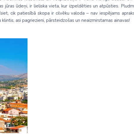
 jūras ūdeņi, ir lieliska vieta, kur izpeldēties un atpūsties. Pludma
iet, cik patiesībā skopa ir cilvēku valoda – nav iespējams aprakst
u klintis, asi pagriezieni, pārsteidzošas un neaizmirstamas ainavas!