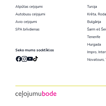
Atpūtas ceļojumi
Turcija
Autobusu ceļojumi
Krēta
,
Rod
Avio ceļojumi
Bulgārija
SPA brīvdienas
Šarm eš Še
Tenerife
Hurgada
Seko mums socktīklos
Impro
,
Inter
Novatours
,