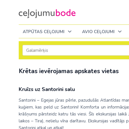
ATPŪTAS CEĻOJUMI
AVIO CEĻOJUMI
Itālija
Degvielas piemaksa 2026
Tuvākajā laikā
Visi ceļojumi
Visi ceļojumi
Septembrī
Septembrī
Septembrī
Slēpošana Andorā
Noderīga informācija
Krētas ievērojamas apskates vietas
Eiropa
Eiropa
Austrija
Itālija
Slēpošana Francijā
Ceļojumu bodes komanda
Albānija
Albānija
Melnkalne
Kosova
Bulgārija
Slēpošana Itālijā
Atsauksmes
Latvija
Kruīzs uz Santorini salu
Bulgārija
Armēnija
No Kauņas: Turci
Lielbritānija
Slēpošana Itālijā no Viļņas
Vakances
Čehija
Lietuva
Santorini – Egejas jūras pērle, pazudušās Atlantīdas mant
Grieķija: Korfu
Bosnija un Hercegovina
No Palangas: Tur
Malta
kuģiem, kas peld uz Santorini! Komforta un informācija
Slēpošana Červīnijā (Matterhorn)
Dāvanu kartes
Francija
Melnkal
krāšņums pārsteidz katru tās viesi. Šīs ekskursijas laik
Grieķija: Krēta
Bulgārija
No Viļņas: Krēta
Melnkalne
laikos – Tira), nelielu vīna darītavu. Ekskursijas vadītājs
Blogs
Grieķija
Nīderla
Grieķija: Peloponesa
Čehija
No Viļņas: Turcij
Moldova
Santorini atkal un atkal!