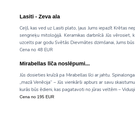
Lasiti - Zeva ala
Ceļš, kas ved uz Lasiti plato, ļaus Jums iepazīt Krētas ne
sengrieķu mitoloģijā. Keramikas darbnīcā Jūs vērosiet, k
uzcelts par godu Svētās Dievmātes dzimšanai, Jums būs ie
Cena no 48 EUR
Mirabellas līča noslēpumi...
Jūs dosieties kruīzā pa Mirabellas līci ar jahtu. Spinalong
„mazā Venēcija” – Jūs vienkārši apburs ar savu skaistumu.
kurās būs ēdieni, kas pagatavoti no jūras veltēm – Vidusjūr
Cena no 195 EUR