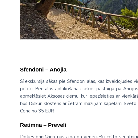
Sfendoni – Anojia
Šī ekskursija sākas pie Sfendoni alas, kas izveidojusies v
pelēki. Pēc alas aplūkošanas sekos pastaiga pa Anojias 
apmeklēsiet Aksosas ciemu, kur iepazīsieties ar vienkārš
būs Diskuri klosteris ar četrām maziņām kapelām, Svēto p
Cena no 35 EUR
Retimna – Preveli
Doties brīnišķīgā pastaigā pa venēciešu celto senatnīgo