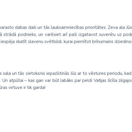
parasto dabas daili un tās lauksaimniecības prioritātes. Zeva ala J
ā strādā podnieks, un varēsiet arī paši izgatavot suvenīru uz podn
spēja skatīt slavenu svētbildi, kurai piemītot brīnumains dziedino
as sala un tās cietoksnis iepazīstinās Jūs ar to vēstures periodu, ka
 Un atpūtai – kas gan var būt labāks par peldi Vafijas līcīša zilgaj
as virtuve ir tik garda!