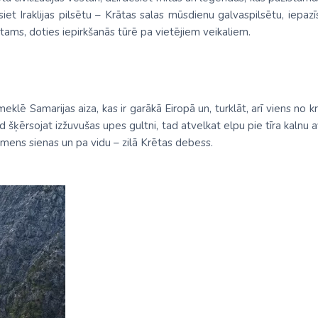
Malaizija
iet Iraklijas pilsētu – Krātas salas mūsdienu galvaspilsētu, iepaz
otams, doties iepirkšanās tūrē pa vietējiem veikaliem.
Nepāla
Omāna
Saūda Arābija
apmeklē Samarijas aiza, kas ir garākā Eiropā un, turklāt, arī viens
Singapūra
d šķērsojat izžuvušas upes gultni, tad atvelkat elpu pie tīra kalnu av
akmens sienas un pa vidu – zilā Krētas debess.
Šrilanka
Tadžikistāna
Taizeme
Uzbekistāna
Vjetnama