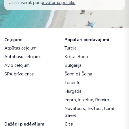
Uzzini vairāk par
privātuma politiku
Ceļojumi
Populāri piedāvājumi
Atpūtas ceļojumi
Turcija
Autobusu ceļojumi
Krēta
,
Roda
Avio ceļojumi
Bulgārija
SPA brīvdienas
Šarm eš Šeiha
Tenerife
Hurgada
Impro
,
Interlux
,
Remiro
Novatours
,
Teztour
,
Coral
travel
Dažādi piedāvājumi
Cits