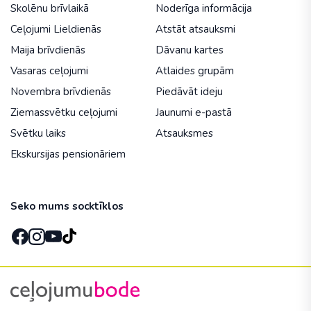
Skolēnu brīvlaikā
Noderīga informācija
Ceļojumi Lieldienās
Atstāt atsauksmi
Maija brīvdienās
Dāvanu kartes
Vasaras ceļojumi
Atlaides grupām
Novembra brīvdienās
Piedāvāt ideju
Ziemassvētku ceļojumi
Jaunumi e-pastā
Svētku laiks
Atsauksmes
Ekskursijas pensionāriem
Seko mums socktīklos