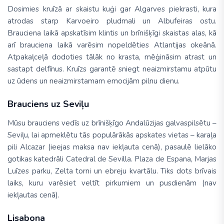
Dosimies kruīzā ar skaistu kuģi gar Algarves piekrasti, kura
atrodas starp Karvoeiro pludmali un Albufeiras ostu.
Brauciena laikā apskatīsim klintis un brīnišķīgi skaistas alas, kā
arī brauciena laikā varēsim nopeldēties Atlantijas okeānā.
Atpakaļceļā dodoties tālāk no krasta, mēģināsim atrast un
sastapt delfīnus. Kruīzs garantē sniegt neaizmirstamu atpūtu
uz ūdens un neaizmirstamam emocijām pilnu dienu.
Brauciens uz Seviļu
Mūsu brauciens vedīs uz brīnišķīgo Andalūzijas galvaspilsētu –
Seviļu, lai apmeklētu tās populārākās apskates vietas – karaļa
pili Alcazar (ieejas maksa nav iekļauta cenā), pasaulē lielāko
gotikas katedrāli Catedral de Sevilla. Plaza de Espana, Marjas
Luīzes parku, Zelta torni un ebreju kvartālu. Tiks dots brīvais
laiks, kuru varēsiet veltīt pirkumiem un pusdienām (nav
iekļautas cenā).
Lisabona