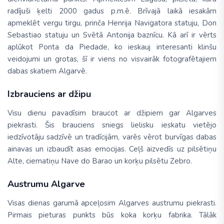
radījuši ķelti 2000 gadus p.m.ē. Brīvajā laikā iesakām
apmeklēt vergu tirgu, prinča Henrija Navigatora statuju, Don
Sebastiao statuju un Svētā Antonija baznīcu. Kā arī ir vērts
aplūkot Ponta da Piedade, ko ieskauj interesanti klinšu
veidojumi un grotas, šī ir viens no visvairāk fotografētajiem
dabas skatiem Algarvē.
Izbrauciens ar džipu
Visu dienu pavadīsim braucot ar džipiem gar Algarves
piekrasti. Šis brauciens sniegs lielisku ieskatu vietējo
iedzīvotāju sadzīvē un tradīcijām, varēs vērot burvīgas dabas
ainavas un izbaudīt asas emocijas. Ceļš aizvedīs uz pilsētiņu
Alte, ciematiņu Nave do Barao un korķu pilsētu Zebro.
Austrumu Algarve
Visas dienas garumā apceļosim Algarves austrumu piekrasti.
Pirmais pieturas punkts būs koka korķu fabrika. Tālāk