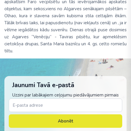
apskatīsim Faro vecpilsētu un tās ievērojamākos apskates
objektus, kam sekos,viens no Algarves senākajam pilsētām –
Olhao, kura ir slavena savām kubisma stila celtajām ēkām.
Tālāk brīvais laiks, lai papusdienotu (nav iekļauts cenā) un , ja ir
vēlme iegādātos kādu suvenīru. Dienas otrajā puse dosimies
uz Agarves “Venēciju” - Taviras pilsētu, kur apmeklēsim
cietokšņa drupas, Santa Maria baznīcu un 4. gs. celto romiešu
tiltu.
Jaunumi Tavā e-pastā
Uzzini par labākajiem ceļojumu piedāvājumiem pirmais
Abonēt