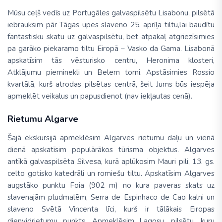
Mūsu ceļš vedīs uz Portugāles galvaspilsētu Lisabonu, pilsētā
iebrauksim pār Tāgas upes slaveno 25. aprīļa tiltu,lai baudītu
fantastisku skatu uz galvaspilsētu, bet atpakaļ atgriezīsimies
pa garāko piekaramo tiltu Eiropā – Vasko da Gama. Lisabonā
apskatīsim tās vēsturisko centru, Heronima klosteri,
Atklājumu pieminekli un Belem torni. Apstāsimies Rossio
kvartālā, kurš atrodas pilsētas centrā, šeit Jums būs iespēja
apmeklēt veikalus un papusdienot (nav iekļautas cenā).
Rietumu Algarve
Šajā ekskursijā apmeklēsim Algarves rietumu daļu un vienā
dienā apskatīsim populārākos tūrisma objektus. Algarves
antīkā galvaspilsēta Silvesa, kurā aplūkosim Mauri pili, 13. gs.
celto gotisko katedrāli un romiešu tiltu. Apskatīsim Algarves
augstāko punktu Foia (902 m) no kura paveras skats uz
slavenajām pludmalēm, Serra de Espinhaco de Cao kalni un
slaveno Svētā Vincenta līci, kurš ir tālākais Eiropas
dienvidrietumu punkts. Apmeklēsim Lagosu, pilsētu, kuru