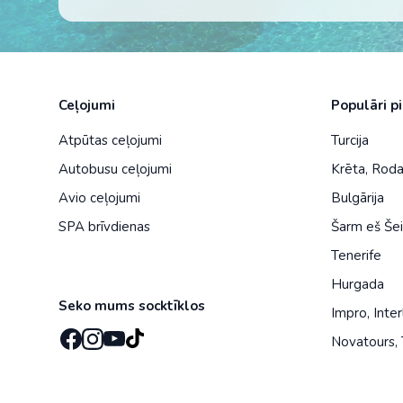
Ceļojumi
Populāri p
Atpūtas ceļojumi
Turcija
Autobusu ceļojumi
Krēta
,
Rod
Avio ceļojumi
Bulgārija
SPA brīvdienas
Šarm eš Še
Tenerife
Hurgada
Seko mums socktīklos
Impro
,
Inter
Novatours
,