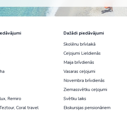
Malaizija
Nepāla
Omāna
iedāvājumi
Dažādi piedāvājumi
Saūda Arābija
Skolēnu brīvlaikā
Singapūra
a
Ceļojumi Lieldienās
Šrilanka
Maija brīvdienās
Tadžikistāna
iha
Vasaras ceļojumi
Novembra brīvdienās
Taizeme
Ziemassvētku ceļojumi
Uzbekistāna
lux
,
Remiro
Svētku laiks
Vjetnama
Teztour
,
Coral travel
Ekskursijas pensionāriem