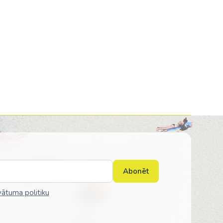
Kolumbija
Kostarika
Meksika
Panama
Abonēt
vātuma politiku