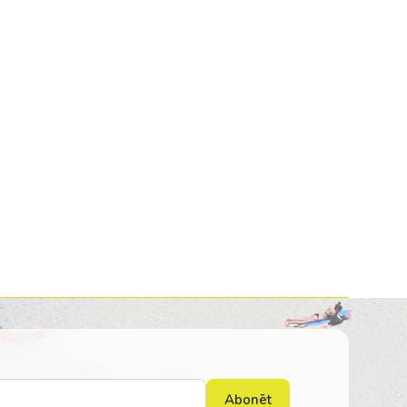
Kolumbija
Kostarika
Meksika
Panama
Abonēt