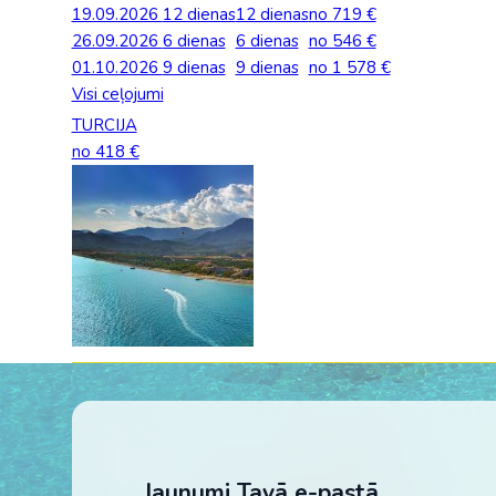
19.09.2026
Palīdzība ārkārtas situācijās
12 dienas
12 dienas
no 719 €
Horvātija
Norvēģi
Grieķija: Roda
Dānija
Spānija: Barselo
Monako
26.09.2026
6 dienas
6 dienas
no 546 €
BALTA ceļojumu apdrošināšana
01.10.2026
9 dienas
9 dienas
no 1 578 €
Igaunija
Polija
Gruzija: Batumi
Francija
Spānija: Malaga
Portugāle
Visi ceļojumi
Anketas vīzu noformēšanai
Itālija: Kalabrija
Grieķija
Spānija: Maljorka
Rumānija
TURCIJA
Lidojumu atcelšana un kavēšanās
no 418 €
Itālija: Sardīnija
Gruzija
Tenerife
Somija
Auto noma
Itālija: Sicīlija
Horvātija
TURCIJA
Spānija
Kipra
Islande
Turcija PREMIU
Šveice
Madeira
Itālija
Turcija: Bodruma
Turcija
Kipra
Vācija
Jaunumi Tavā e-pastā