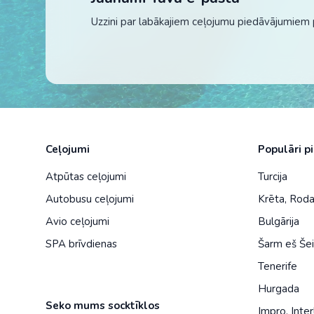
Uzzini par labākajiem ceļojumu piedāvājumiem 
Ceļojumi
Populāri p
Atpūtas ceļojumi
Turcija
Autobusu ceļojumi
Krēta
,
Rod
Avio ceļojumi
Bulgārija
SPA brīvdienas
Šarm eš Še
Tenerife
Hurgada
Seko mums socktīklos
Impro
,
Inter