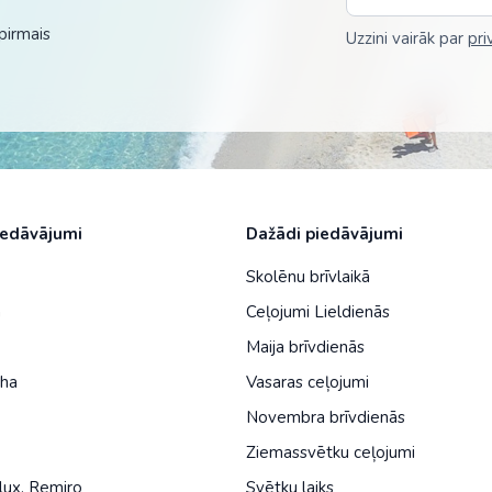
Malaizija
pirmais
Uzzini vairāk par
pri
Nepāla
Omāna
Saūda Arābija
Singapūra
Šrilanka
iedāvājumi
Dažādi piedāvājumi
Tadžikistāna
Skolēnu brīvlaikā
a
Ceļojumi Lieldienās
Taizeme
Maija brīvdienās
Uzbekistāna
iha
Vasaras ceļojumi
Vjetnama
Novembra brīvdienās
Ziemassvētku ceļojumi
lux
,
Remiro
Svētku laiks