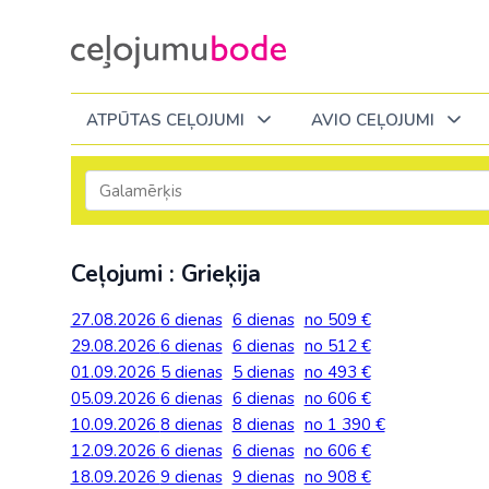
ATPŪTAS CEĻOJUMI
AVIO CEĻOJUMI
Itālija
Degvielas piemaksa 2026
Tuvākajā laikā
Visi ceļojumi
Visi ceļojumi
Septembrī
Septembrī
Septembrī
Slēpošana Andorā
Noderīga informācija
Ceļojumi : Grieķija
Eiropa
Eiropa
Austrija
Itālija
Slēpošana Francijā
Ceļojumu bodes komanda
Albānija
Albānija
Melnkalne
Kosova
27.08.2026
6 dienas
6 dienas
no 509 €
Bulgārija
Slēpošana Itālijā
Atsauksmes
Latvija
29.08.2026
6 dienas
6 dienas
no 512 €
Bulgārija
Armēnija
No Kauņas: Turci
Lielbritānija
01.09.2026
5 dienas
5 dienas
no 493 €
Slēpošana Itālijā no Viļņas
Vakances
Čehija
Lietuva
05.09.2026
Grieķija: Korfu
Bosnija un Hercegovina
6 dienas
6 dienas
no 606 €
No Palangas: Tur
Malta
Slēpošana Červīnijā (Matterhorn)
Dāvanu kartes
10.09.2026
Francija
8 dienas
8 dienas
no 1 390 €
Melnkal
Grieķija: Krēta
Bulgārija
No Viļņas: Krēta
Melnkalne
12.09.2026
6 dienas
6 dienas
no 606 €
Blogs
Grieķija
Nīderla
18.09.2026
9 dienas
9 dienas
no 908 €
Grieķija: Peloponesa
Čehija
No Viļņas: Turcij
Moldova