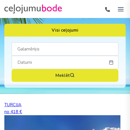
Visi ceļojumi
Meklēt
TURCIJA
no 418 €