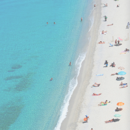
lidojums, bagāža, transfērs, viesnīca
viss iekļauts
OCEAN'S CREEK BEACH 4★
2 075 €