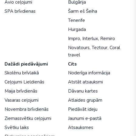
Avio ceļojumi
Bulgārija
SPA brīvdienas
Šarm eš Šeiha
Tenerife
Hurgada
Impro
,
Interlux
,
Remiro
Novatours
,
Teztour
,
Coral
travel
Dažādi piedāvājumi
Cits
Skolēnu brīvlaikā
Noderīga informācija
Ceļojumi Lieldienās
Atstāt atsauksmi
Maija brīvdienās
Dāvanu kartes
Vasaras ceļojumi
Atlaides grupām
Novembra brīvdienās
Piedāvāt ideju
Ziemassvētku ceļojumi
Jaunumi e-pastā
Svētku laiks
Atsauksmes