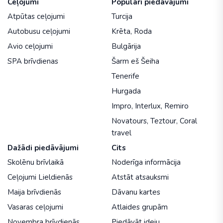
Ceļojumi
Populāri piedāvājumi
Atpūtas ceļojumi
Turcija
Autobusu ceļojumi
Krēta
,
Roda
Avio ceļojumi
Bulgārija
SPA brīvdienas
Šarm eš Šeiha
Tenerife
Hurgada
Impro
,
Interlux
,
Remiro
Novatours
,
Teztour
,
Coral
travel
Dažādi piedāvājumi
Cits
Skolēnu brīvlaikā
Noderīga informācija
Ceļojumi Lieldienās
Atstāt atsauksmi
Maija brīvdienās
Dāvanu kartes
Vasaras ceļojumi
Atlaides grupām
Novembra brīvdienās
Piedāvāt ideju