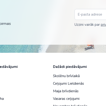
Malaizija
Nepāla
Omāna
pirmais
Uzzini vairāk par
pri
Saūda Arābija
Singapūra
Šrilanka
Tadžikistāna
iedāvājumi
Dažādi piedāvājumi
Taizeme
Skolēnu brīvlaikā
Uzbekistāna
a
Ceļojumi Lieldienās
Vjetnama
Maija brīvdienās
iha
Vasaras ceļojumi