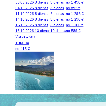
30.09.2026
8 dienas
8 dienas
no 1 490 €
Palīdzība ārkārtas situācijās
Horvātija
Norvēģi
04.10.2026
Grieķija: Roda
Dānija
8 dienas
8 dienas
no 895 €
Spānija: Barselo
Monako
BALTA ceļojumu apdrošināšana
11.10.2026
8 dienas
8 dienas
no 1 295 €
Igaunija
Polija
Gruzija: Batumi
Francija
Spānija: Malaga
Portugāle
14.10.2026
8 dienas
8 dienas
no 1 290 €
Anketas vīzu noformēšanai
15.10.2026
8 dienas
8 dienas
no 1 260 €
Itālija: Kalabrija
Grieķija
Spānija: Maljorka
Rumānija
16.10.2026
Lidojumu atcelšana un kavēšanās
10 dienas
10 dienas
no 589 €
Itālija: Sardīnija
Gruzija
Tenerife
Somija
Visi ceļojumi
Auto noma
TURCIJA
Itālija: Sicīlija
Horvātija
TURCIJA
Spānija
no 418 €
Kipra
Islande
Turcija PREMIU
Šveice
Madeira
Itālija
Turcija: Bodruma
Turcija
Kipra
Vācija