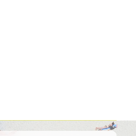
Kolumbija
Kostarika
Meksika
Panama