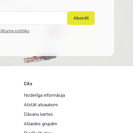
Abonēt
vātuma politiku
Cits
Noderīga informācija
Atstāt atsauksmi
Dāvanu kartes
Atlaides grupām