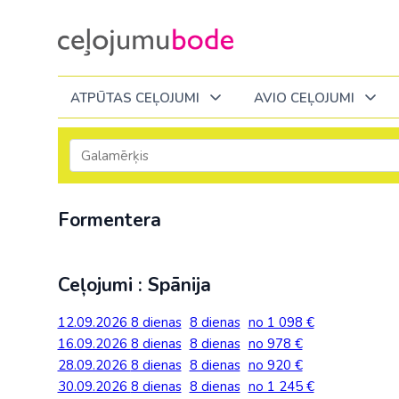
ATPŪTAS CEĻOJUMI
AVIO CEĻOJUMI
Itālija
Degvielas piemaksa 2026
Tuvākajā laikā
Visi ceļojumi
Visi ceļojumi
Septembrī
Septembrī
Septembrī
Slēpošana Andorā
Noderīga informācija
Formentera
Eiropa
Eiropa
Austrija
Itālija
Slēpošana Francijā
Ceļojumu bodes komanda
Albānija
Albānija
Melnkalne
Kosova
Bulgārija
Slēpošana Itālijā
Atsauksmes
Latvija
Ceļojumi : Spānija
Bulgārija
Armēnija
No Kauņas: Turci
Lielbritānija
Slēpošana Itālijā no Viļņas
Vakances
Čehija
Lietuva
12.09.2026
8 dienas
8 dienas
no 1 098 €
Grieķija: Korfu
Bosnija un Hercegovina
No Palangas: Tur
Malta
Slēpošana Červīnijā (Matterhorn)
Dāvanu kartes
16.09.2026
8 dienas
8 dienas
no 978 €
Francija
Melnkal
Grieķija: Krēta
Bulgārija
No Viļņas: Krēta
Melnkalne
28.09.2026
8 dienas
8 dienas
no 920 €
Blogs
Grieķija
Nīderla
30.09.2026
8 dienas
8 dienas
no 1 245 €
Grieķija: Peloponesa
Čehija
No Viļņas: Turcij
Moldova