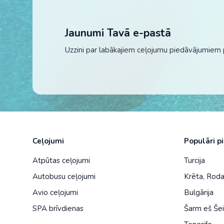
Jaunumi Tavā e-pastā
Uzzini par labākajiem ceļojumu piedāvājumiem 
Ceļojumi
Populāri p
Atpūtas ceļojumi
Turcija
Autobusu ceļojumi
Krēta
,
Rod
Avio ceļojumi
Bulgārija
SPA brīvdienas
Šarm eš Še