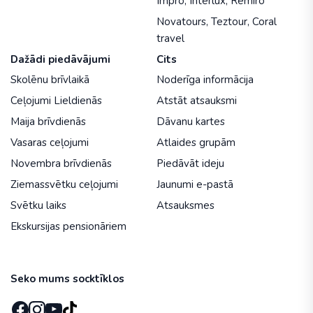
Impro
,
Interlux
,
Remiro
Novatours
,
Teztour
,
Coral
travel
Dažādi piedāvājumi
Cits
Skolēnu brīvlaikā
Noderīga informācija
Ceļojumi Lieldienās
Atstāt atsauksmi
Maija brīvdienās
Dāvanu kartes
Vasaras ceļojumi
Atlaides grupām
Novembra brīvdienās
Piedāvāt ideju
Ziemassvētku ceļojumi
Jaunumi e-pastā
Svētku laiks
Atsauksmes
Ekskursijas pensionāriem
Seko mums socktīklos