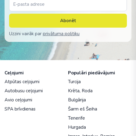
Abonēt
Uzzini vairāk par
privātuma politiku
Ceļojumi
Populāri piedāvājumi
Atpūtas ceļojumi
Turcija
Autobusu ceļojumi
Krēta
,
Roda
Avio ceļojumi
Bulgārija
SPA brīvdienas
Šarm eš Šeiha
Tenerife
Hurgada