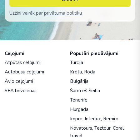
Uzzini vairāk par
privātuma politiku
Ceļojumi
Populāri piedāvājumi
Atpūtas ceļojumi
Turcija
Autobusu ceļojumi
Krēta
,
Roda
Avio ceļojumi
Bulgārija
SPA brīvdienas
Šarm eš Šeiha
Tenerife
Hurgada
Impro
,
Interlux
,
Remiro
Novatours
,
Teztour
,
Coral
travel