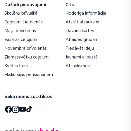
Dažādi piedāvājumi
Cits
Skolēnu brīvlaikā
Noderīga informācija
Ceļojumi Lieldienās
Atstāt atsauksmi
Maija brīvdienās
Dāvanu kartes
Vasaras ceļojumi
Atlaides grupām
Novembra brīvdienās
Piedāvāt ideju
Ziemassvētku ceļojumi
Jaunumi e-pastā
Svētku laiks
Atsauksmes
Ekskursijas pensionāriem
Seko mums socktīklos