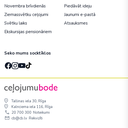
Novembra brīvdienās
Piedāvāt ideju
Ziemassvētku ceļojumi
Jaunumi e-pastā
Svētku laiks
Atsauksmes
Ekskursijas pensionāriem
Seko mums socktīklos
Tallinas iela 30, Rīga
Kalnciema iela 116, Rīga
20 700 300
Noteikumi
cb@cb.lv
Rekvizīti