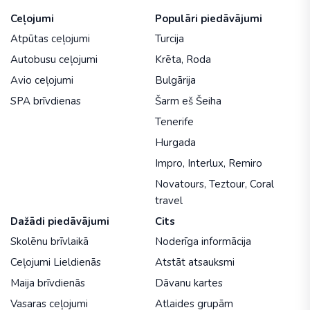
Ceļojumi
Populāri piedāvājumi
Atpūtas ceļojumi
Turcija
Autobusu ceļojumi
Krēta
,
Roda
Avio ceļojumi
Bulgārija
SPA brīvdienas
Šarm eš Šeiha
Tenerife
Hurgada
Impro
,
Interlux
,
Remiro
Novatours
,
Teztour
,
Coral
travel
Dažādi piedāvājumi
Cits
Skolēnu brīvlaikā
Noderīga informācija
Ceļojumi Lieldienās
Atstāt atsauksmi
Maija brīvdienās
Dāvanu kartes
Vasaras ceļojumi
Atlaides grupām