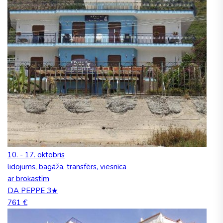
10. - 17. oktobris
lidojums, bagāža, transfērs, viesnīca
ar brokastīm
DA PEPPE 3★
761 €