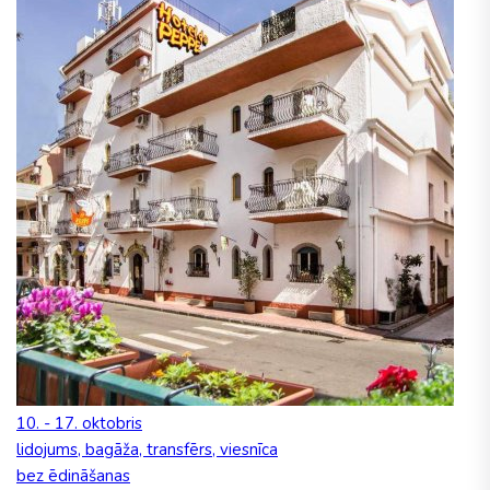
10. - 17. oktobris
lidojums, bagāža, transfērs, viesnīca
bez ēdināšanas