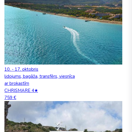
10. - 17. oktobris
lidojums, bagāža, transfērs, viesnīca
ar brokastīm
CHRISMARE 4★
759 €