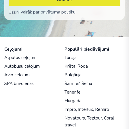
Uzzini vairāk par
privātuma politiku
Ceļojumi
Populāri piedāvājumi
Atpūtas ceļojumi
Turcija
Autobusu ceļojumi
Krēta
,
Roda
Avio ceļojumi
Bulgārija
SPA brīvdienas
Šarm eš Šeiha
Tenerife
Hurgada
Impro
,
Interlux
,
Remiro
Novatours
,
Teztour
,
Coral
travel