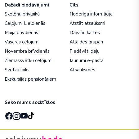
Dažādi piedāvājumi
Cits
Skolēnu brīvlaikā
Noderīga informācija
Ceļojumi Lieldienās
Atstāt atsauksmi
Maija brīvdienās
Dāvanu kartes
Vasaras ceļojumi
Atlaides grupām
Novembra brīvdienās
Piedāvāt ideju
Ziemassvētku ceļojumi
Jaunumi e-pastā
Svētku laiks
Atsauksmes
Ekskursijas pensionāriem
Seko mums socktīklos