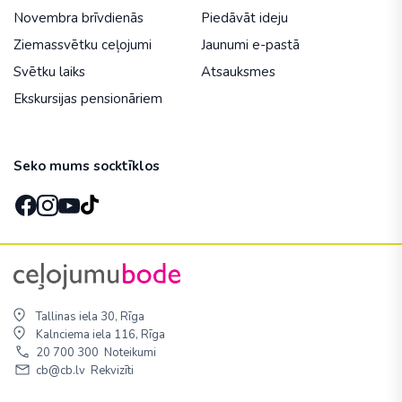
Novembra brīvdienās
Piedāvāt ideju
Ziemassvētku ceļojumi
Jaunumi e-pastā
Svētku laiks
Atsauksmes
Ekskursijas pensionāriem
Seko mums socktīklos
Tallinas iela 30, Rīga
Kalnciema iela 116, Rīga
20 700 300
Noteikumi
cb@cb.lv
Rekvizīti