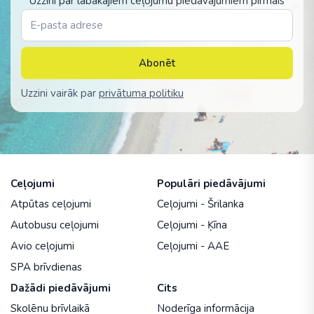
Uzzini par labākajiem ceļojumu piedāvājumiem pirmais
Abonēt
Uzzini vairāk par
privātuma politiku
Ceļojumi
Populāri piedāvājumi
Atpūtas ceļojumi
Ceļojumi - Šrilanka
Autobusu ceļojumi
Ceļojumi - Ķīna
Avio ceļojumi
Ceļojumi - AAE
SPA brīvdienas
Dažādi piedāvājumi
Cits
Skolēnu brīvlaikā
Noderīga informācija