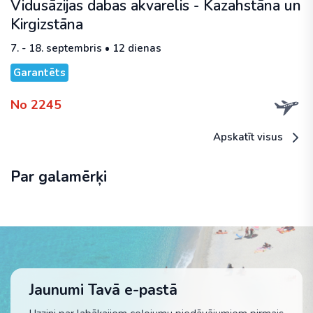
Vidusāzijas dabas akvarelis - Kazahstāna un
Kirgizstāna
7. - 18. septembris • 12 dienas
Garantēts
No 2245
Apskatīt visus
Par galamērķi
Jaunumi Tavā e-pastā