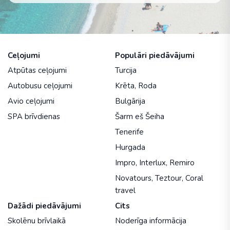
Ceļojumi
Populāri piedāvājumi
Atpūtas ceļojumi
Turcija
Autobusu ceļojumi
Krēta
,
Roda
Avio ceļojumi
Bulgārija
SPA brīvdienas
Šarm eš Šeiha
Tenerife
Hurgada
Impro
,
Interlux
,
Remiro
Novatours
,
Teztour
,
Coral
travel
Dažādi piedāvājumi
Cits
Skolēnu brīvlaikā
Noderīga informācija