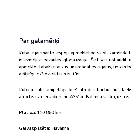
Par galamērķi
Kuba. Ir jāizmanto iespēja apmeklēt šo valsti, kamēr šeit i
ietekmējusi pasaules globalizācija. Šeit var nobaudīt
apmeklēt tabakas laukus un iegādāties cigārus, un sambas 
atšķirīgu dzīvesveidu un kultūru.
Kuba ir salu arhipelāgs, kurš atrodas Karību jūrā, Meks
atrodas uz dienvidiem no ASV un Bahamu salām, uz aus
Platība:
110 860 km2
Galvaspilsēta:
Havanna