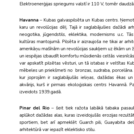
Elektroenerģijas spriegums valstī ir 110 V, tomēr daudzā
Havanna
– Kubas galvaspilsēta un Kubas centrs. Ņemot v
karu un revolūcijas dēļ. Tajā ir saglabājušies dažādi arh
neogotika, jūgendstils, eklektika, modernisms u.c. 
kultūras mantojumā. Pilsēta ir aizraujoša ne tikai ar arh
amerikāņu mašīnām un revolūcijas saukļiem uz ēkām un žo
un iespējas izbaudīt komfortu mūsdienās celtās viesnīcās
var apskatīt pilsētas vēsturi, un tā istabas ir veltītas K
mēbeles un priekšmeti no bronzas, sudraba, porcelāna.
kur joprojām ir saglabājušās ieliņas, dažādas ēkas un
akvārijs, kurš ir pirmais ekoloģiskais centrs Havannā. Pa
izveidots 1939.gadā.
Pinar del Rio
– šeit tiek ražota labākā tabaka pasaul
aplūkot dažādas alas, kuras izveidojušās erozijas rezultā
sportiem, bet arī apmeklēt Guarch pili, Guayabita del 
arhitektūrā var iepazīt eklektisko stilu.