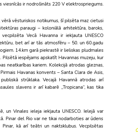
s viesnīcās ir nodrošināts 220 V elektrospriegums.
ērā vēsturiskos notikumus, šī pilsēta maz cietusi
itektūras paraugi – koloniālā arhitektūra, baroks,
Tās vecpilsēta Vecā Havanna ir iekļauta UNESCO
itektūru, bet arī ar tās atmosfēru – 50. un 60.gadu
giem. 14.km garā piekrastē ir lieliskas pludmales
. Pilsētā iespējams apskatīt Havannas muzeju, kur
ubas neatkarības kariem. Kolekcijā atrodas gleznas,
 Pirmais Havanas konvents – Santa Clara de Asis,
 publiskā strūklaka. Vecajā Havannā atrodas arī
saules slavens ir arī kabarē „Tropicana”, kas tika
ē, un Vinales ieleja iekļauta UNESCO. Ielejā var
tā. Pinar del Rio var ne tikai nodarboties ar ūdens
Pinar, kā arī teātri un naktsklubus. Vecpilsētas