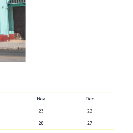
Kolumbija
Kostarika
Meksika
Panama
Nov
Dec
23
22
28
27