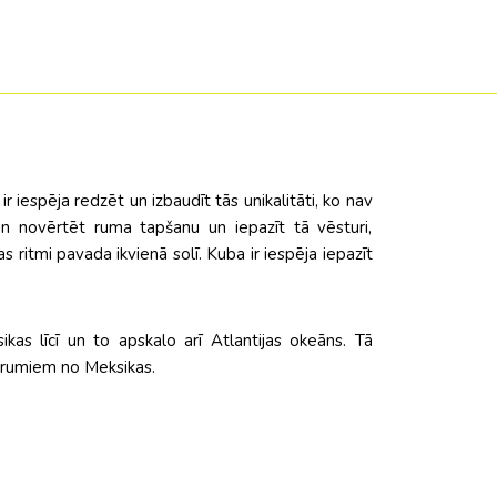
r iespēja redzēt un izbaudīt tās unikalitāti, ko nav
 un novērtēt ruma tapšanu un iepazīt tā vēsturi,
ritmi pavada ikvienā solī. Kuba ir iespēja iepazīt
ikas līcī un to apskalo arī Atlantijas okeāns. Tā
trumiem no Meksikas.