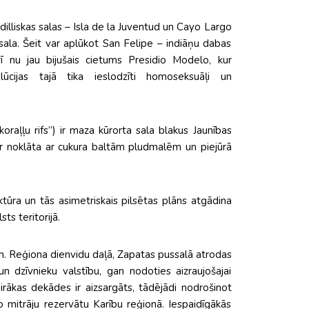
dilliskas salas – Isla de la Juventud un Cayo Largo
sala. Šeit var aplūkot San Felipe – indiāņu dabas
rī nu jau bijušais cietums Presidio Modelo, kur
ūcijas tajā tika ieslodzīti homoseksuāļi un
oraļļu rifs”) ir maza kūrorta sala blakus Jaunības
a ir noklāta ar cukura baltām pludmalēm un piejūrā
ektūra un tās asimetriskais pilsētas plāns atgādina
sts teritorijā.
em. Reģiona dienvidu daļā, Zapatas pussalā atrodas
dzīvnieku valstību, gan nodoties aizraujošajai
airākas dekādes ir aizsargāts, tādējādi nodrošinot
o mitrāju rezervātu Karību reģionā. Iespaidīgākās