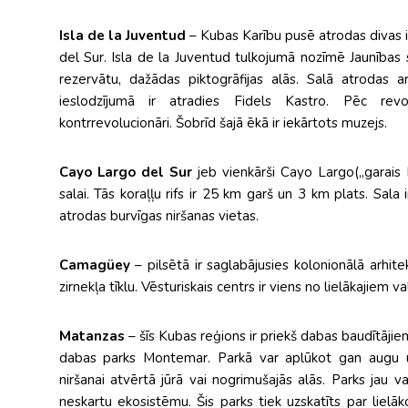
Isla de la Juventud
– Kubas Karību pusē atrodas divas i
del Sur. Isla de la Juventud tulkojumā nozīmē Jaunības 
rezervātu, dažādas piktogrāfijas alās. Salā atrodas a
ieslodzījumā ir atradies Fidels Kastro. Pēc revol
kontrrevolucionāri. Šobrīd šajā ēkā ir iekārtots muzejs.
Cayo Largo del Sur
jeb vienkārši Cayo Largo(„garais k
salai. Tās koraļļu rifs ir 25 km garš un 3 km plats. Sal
atrodas burvīgas niršanas vietas.
Camagüey
– pilsētā ir saglabājusies kolonionālā arhit
zirnekļa tīklu. Vēsturiskais centrs ir viens no lielākajiem val
Matanzas
– šīs Kubas reģions ir priekš dabas baudītāji
dabas parks Montemar. Parkā var aplūkot gan augu un 
niršanai atvērtā jūrā vai nogrimušajās alās. Parks jau v
neskartu ekosistēmu. Šis parks tiek uzskatīts par lielāk