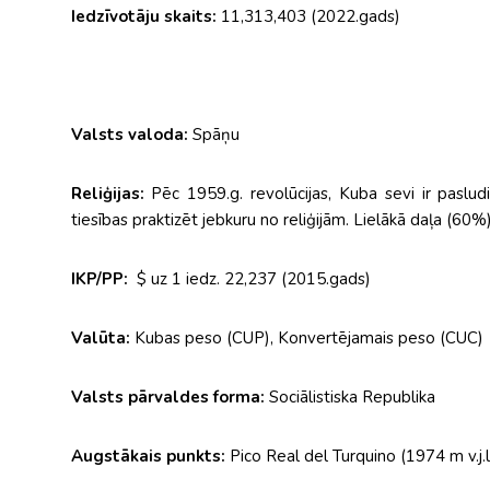
Iedzīvotāju skaits:
11,313,403 (2022.gads)
Valsts valoda:
Spāņu
Reliģijas:
Pēc 1959.g. revolūcijas, Kuba sevi ir pasludi
tiesības praktizēt jebkuru no reliģijām. Lielākā daļa (60
IKP/PP:
$ uz 1 iedz. 22,237 (2015.gads)
Valūta:
Kubas peso (CUP), Konvertējamais peso (CUC)
Valsts pārvaldes forma:
Sociālistiska Republika
Augstākais punkts:
Pico Real del Turquino (1974 m v.j.l