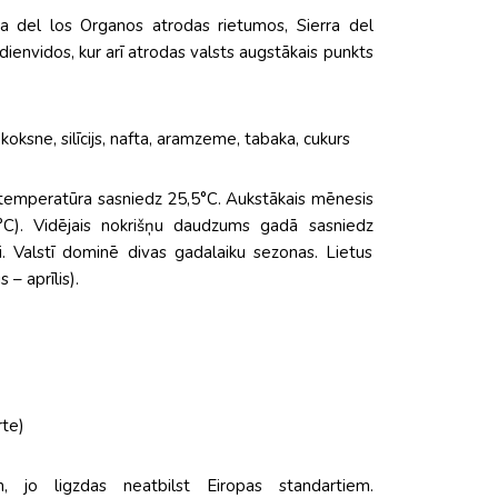
rra del los Organos atrodas rietumos, Sierra del
dienvidos, kur arī atrodas valsts augstākais punkts
, koksne, silīcijs, nafta, aramzeme, tabaka, cukurs
ā temperatūra sasniedz 25,5°C. Aukstākais mēnesis
7,8°C). Vidējais nokrišņu daudzums gadā sasniedz
Valstī dominē divas gadalaiku sezonas. Lietus
– aprīlis).
rte)
, jo ligzdas neatbilst Eiropas standartiem.