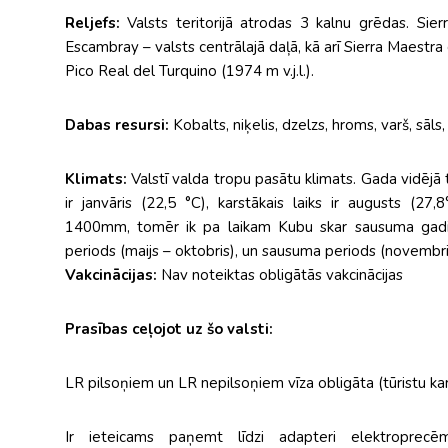
Reljefs:
Valsts teritorijā atrodas 3 kalnu grēdas. Sie
Escambray – valsts centrālajā daļā, kā arī Sierra Maestra 
Pico Real del Turquino (1974 m v.j.l.).
Dabas resursi:
Kobalts, niķelis, dzelzs, hroms, varš, sāls
Klimats:
Valstī valda tropu pasātu klimats. Gada vidēj
ir janvāris (22,5 °C), karstākais laiks ir augusts (2
1400mm, tomēr ik pa laikam Kubu skar sausuma gadi. 
periods (maijs – oktobris), un sausuma periods (novembris 
Vakcinācijas:
Nav noteiktas obligātās vakcinācijas
Prasības ceļojot uz šo valsti:
LR pilsoņiem un LR nepilsoņiem vīza obligāta (tūristu ka
Ir ieteicams paņemt līdzi adapteri elektroprecēm