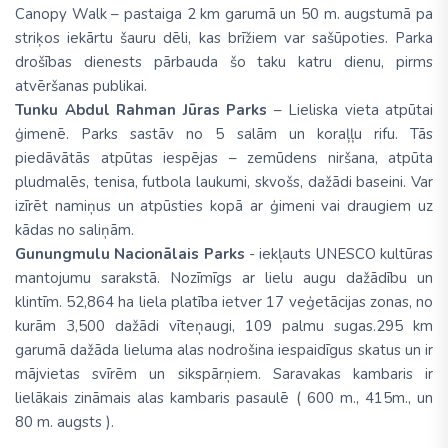
Canopy Walk – pastaiga 2 km garumā un 50 m. augstumā pa
striķos iekārtu šauru dēli, kas brīžiem var sašūpoties. Parka
drošības dienests pārbauda šo taku katru dienu, pirms
atvēršanas publikai.
Tunku Abdul Rahman Jūras Parks
– Lieliska vieta atpūtai
ģimenē. Parks sastāv no 5 salām un koraļļu rifu. Tās
piedāvātās atpūtas iespējas – zemūdens niršana, atpūta
pludmalēs, tenisa, futbola laukumi, skvošs, dažādi baseini. Var
izīrēt namiņus un atpūsties kopā ar ģimeni vai draugiem uz
kādas no saliņām.
Gunungmulu Nacionālais Parks
- iekļauts UNESCO kultūras
mantojumu sarakstā. Nozīmīgs ar lielu augu dažādību un
klintīm. 52,864 ha liela platība ietver 17 veģetācijas zonas, no
kurām 3,500 dažādi vīteņaugi, 109 palmu sugas.295 km
garumā dažāda lieluma alas nodrošina iespaidīgus skatus un ir
mājvietas svīrēm un sikspārņiem. Saravakas kambaris ir
lielākais zināmais alas kambaris pasaulē ( 600 m., 415m., un
80 m. augsts ).