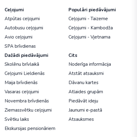
Ceļojumi
Populāri piedāvājumi
Atpūtas ceļojumi
Ceļojumi - Taizeme
Autobusu ceļojumi
Ceļojumi - Kambodža
Avio ceļojumi
Ceļojumi - Vjetnama
SPA brīvdienas
Dažādi piedāvājumi
Cits
Skolēnu brīvlaikā
Noderīga informācija
Ceļojumi Lieldienās
Atstāt atsauksmi
Maija brīvdienās
Dāvanu kartes
Vasaras ceļojumi
Atlaides grupām
Novembra brīvdienās
Piedāvāt ideju
Ziemassvētku ceļojumi
Jaunumi e-pastā
Svētku laiks
Atsauksmes
Ekskursijas pensionāriem