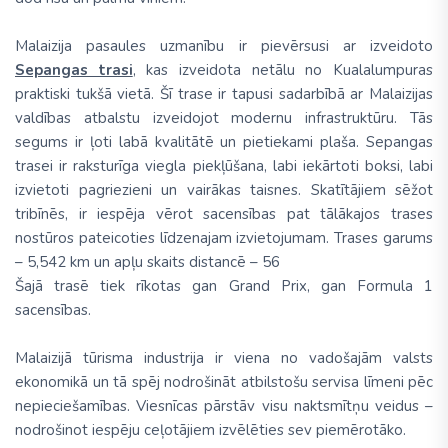
Malaizija pasaules uzmanību ir pievērsusi ar izveidoto
Sepangas trasi
, kas izveidota netālu no Kualalumpuras
praktiski tukšā vietā. Šī trase ir tapusi sadarbībā ar Malaizijas
valdības atbalstu izveidojot modernu infrastruktūru. Tās
segums ir ļoti labā kvalitātē un pietiekami plaša. Sepangas
trasei ir raksturīga viegla piekļūšana, labi iekārtoti boksi, labi
izvietoti pagriezieni un vairākas taisnes. Skatītājiem sēžot
tribīnēs, ir iespēja vērot sacensības pat tālākajos trases
nostūros pateicoties līdzenajam izvietojumam. Trases garums
– 5,542 km un apļu skaits distancē – 56
Šajā trasē tiek rīkotas gan Grand Prix, gan Formula 1
sacensības.
Malaizijā tūrisma industrija ir viena no vadošajām valsts
ekonomikā un tā spēj nodrošināt atbilstošu servisa līmeni pēc
nepieciešamības. Viesnīcas pārstāv visu naktsmītņu veidus –
nodrošinot iespēju ceļotājiem izvēlēties sev piemērotāko.