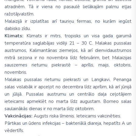
atradnēm. Tā ir viena no pasaulē lielākajām palmu eļļas
ražotājvalstīm.
Malaizijā ir izplatītas arī tauriņu fermas, no kurām iegūst
dabisko zīdu.
Klimats:
Klimats ir mitrs, tropisks un visa gada garumā
temperatūra saglabājas vidēji 21 – 30 C. Malakas pussalas
austrumos, Kalimantānas ziemeļos, kā arī dienvidaustrumos
mitrā sezona ir no novembra līdz februārim, bet Malaizijas
sauszemes rietumu piekrastē – aprīlis, maijs, oktobris,
novembris.
Malakas pussalas rietumu piekrasti un Langkavi, Penanga
salas vislabāk ir apceļot no decembra līdz aprīlim, kā arī jūnijā
un jūlijā. Pussalas austrumu un centrālo daļa ceļotājiem
ieteicams apmeklēt no marta līdz augustam. Borneo salas
saulainākās dienas ir no marta līdz oktobrim.
Vakcinācijas:
Augsts riska līmenis. Ieteicams vakcinēties.
Pārtikas un ūdens infekcijas – bakteriālā diareja, hepatīts A un
vēdertīfs.