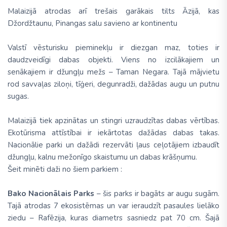
Malaizijā atrodas arī trešais garākais tilts Āzijā, kas
Džordžtaunu, Pinangas salu savieno ar kontinentu
Valstī vēsturisku pieminekļu ir diezgan maz, toties ir
daudzveidīgi dabas objekti. Viens no izcilākajiem un
senākajiem ir džungļu mežs – Taman Negara. Tajā mājvietu
rod savvaļas ziloņi, tīģeri, degunradži, dažādas augu un putnu
sugas.
Malaizijā tiek apzinātas un stingri uzraudzītas dabas vērtības.
Ekotūrisma attīstībai ir iekārtotas dažādas dabas takas.
Nacionālie parki un dažādi rezervāti ļaus ceļotājiem izbaudīt
džungļu, kalnu mežonīgo skaistumu un dabas krāšņumu.
Šeit minēti daži no šiem parkiem :
Bako Nacionālais Parks
– šis parks ir bagāts ar augu sugām.
Tajā atrodas 7 ekosistēmas un var ieraudzīt pasaules lielāko
ziedu – Rafēzija, kuras diametrs sasniedz pat 70 cm. Šajā