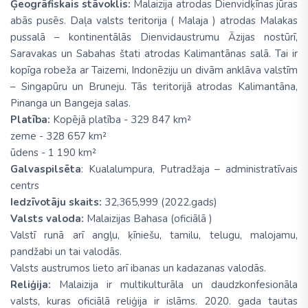
Ģeogrāfiskais stāvoklis:
Malaizija atrodas Dienvidķīnas jūras
abās pusēs. Daļa valsts teritorija ( Malaja ) atrodas Malakas
pussalā – kontinentālās Dienvidaustrumu Āzijas nostūrī,
Saravakas un Sabahas štati atrodas Kalimantānas salā. Tai ir
kopīga robeža ar Taizemi, Indonēziju un divām anklāva valstīm
– Singapūru un Bruneju. Tās teritorijā atrodas Kalimantāna,
Pinanga un Bangeja salas.
Platība:
Kopējā platība - 329 847 km²
zeme - 328 657 km²
ūdens - 1 190 km²
Galvaspilsēta
: Kualalumpura, Putradžaja – administratīvais
centrs
Iedzīvotāju skaits:
32,365,999 (2022.gads)
Valsts valoda:
Malaizijas Bahasa (oficiālā )
Valstī runā arī angļu, ķīniešu, tamilu, telugu, malojamu,
pandžabi un tai valodās.
Valsts austrumos lieto arī ibanas un kadazanas valodās.
Reliģija:
Malaizija ir multikulturāla un daudzkonfesionāla
valsts, kuras oficiālā reliģija ir islāms. 2020. gada tautas