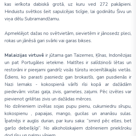
kas ierīkota dabiskā grotā, uz kuru ved 272 pakāpieni.
Hinduistu svētkos šeit sapulcējas ticīgie, lai godinātu Šivu un
viņa dēlu Subramandžamu.
Apmeklējot dažas no svētvietām, sievietēm ir jānosedz pleci,
rokas un jānēsā gari svārki vai garas bikses.
Malaizijas virtuvē
ir jūtama gan Taizemes, Ķīnas, Indonēzijas
un pat Portugāles ietekme. Maltītes ir salīdzinoši lētas un
restorāni ir pieejami gandrīz visās tūristu iecienītākajās vietās.
Ēdiens, ko parasti pasniedz gan brokastīs, gan pusdienās ir
Nazi lemaks - kokospienā vārīti rīsi kopā ar dažādām
piedevām: vistas gaļa, zivis, garneles, zaļumi. Pēc izvēles var
pievienot grilētas zivis un dažādas mērces.
No dzērieniem izvēlas sojas pupu pienu, cukurniedru sīrupu,
kokospienu , papaijas, mango, gucilas un ananāsu sulas.
Īpatnējs ir auglis durian, par kuru saka: “smird pēc elles, bet
garšo debešķīgi”. No alkoholiskajiem dzērieniem priekšroku
dod rīsu un palmu vīniem.