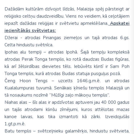
Dažādām kultūrām dzīvojot līdzās, Malaizija spēj pārsteigt ar
reliģisko celtņu daudzveidību. Viens no veidiem, kā ceļotājiem
iepazīt dažādas reliģijas ir svētvietu apmeklēšana.
Apskatei
iecienītākās svētvietas:
Džerai - atrodas Pinangas ziemeļos un tajā atrodas 6.gs.
Celta hinduistu svētnīca.
Ipohas alu tempļi – atrodas Ipohā. Šajā tempļu kompleksā
atrodas Perak Tonga templis, ko rotā daudzas Budas figūras,
kā arī žēlsirdības dievietes tēls. Iebūvēts klintī ir Sam Poh
Tonga templis, kurā atrodas Budas statuja pusguļus pozā.
Čeng Hoon Tengs – uzcelts 1646.g.m.ē. un atrodas
Kualalumpuras tuvumā. Senākais ķīniešu templis Malaizijā un
tā nosaukums nozīmē “Mūžīgi zaļo mākoņu templis”.
Niahas alas – šīs alas ir apdzīvotas aptuveni jau 40 000 gadus
un tajās atrodami klinšu zīmējumi, kuros attēlotas mazas
kanoe laivas, kas tika izmantoti kā zārki. Izveidojušās
1.gt.p.m.ē.
Batu templis – svētceļnieku galamērķis, hinduistu svētvieta,