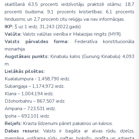
skaitīšanā 63,5 procenti iedzīvotāju praktizē islāmu; 18,7
procenti budisma; 9,1 procents kristietības; 6,1 procents
hinduisms; un 2,7 procenti citu reliģiju vai nav informācijas.
IKP:
$ uz 1 iedz. 31,243 (2022.gads)
Valūta:
Valsts valūtas vienība ir Malaizijas ringits (MYR).
Valsts pārvaldes forma:
Federatīva konstitucionāla
monarhija.
Augstākais punkts:
Kinabalu kalns (Gunung Kinabalu) 4,093
m.
Lielākās pilsētas:
Kualalumpura - 1,458,790 iedz.
Subangjaja – 1,174,972 iedz.
Klana – 1,004,194 iedz.
Džohorbahru – 867,507 iedz.
Ampana – 723,531 iedz.
Ipoha – 692,101 iedz.
Reljefs:
Krasta līdzenumi pāriet pakalnos un kalnos.
Dabas resursi:
Valsts ir bagāta ar alvas rūdu, dzelzs,
mangāna, volframa rūdu, naftas, boksītu, grafīta un azbesta