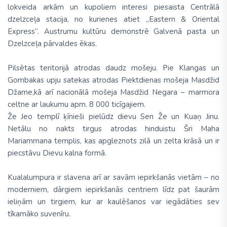
lokveida arkām un kupoliem interesi piesaista Centrālā
dzelzceļa stacija, no kurienes atiet „Eastern & Oriental
Express”. Austrumu kultūru demonstrē Galvenā pasta un
Dzelzceļa pārvaldes ēkas.
Pilsētas teritorijā atrodas daudz mošeju. Pie Klangas un
Gombakas upju satekas atrodas Piektdienas mošeja Masdžid
Džame,kā arī nacionālā mošeja Masdžid Negara – marmora
celtne ar laukumu apm. 8 000 ticīgajiem.
Že Jeo templī ķīnieši pielūdz dievu Sen Že un Kuaņ Jinu.
Netālu no nakts tirgus atrodas hinduistu Šri Maha
Mariammana templis, kas apgleznots zilā un zelta krāsā un ir
piecstāvu Dievu kalna formā.
Kualalumpura ir slavena arī ar savām iepirkšanās vietām – no
moderniem, dārgiem iepirkšanās centriem līdz pat šaurām
ieliņām un tirgiem, kur ar kaulēšanos var iegādāties sev
tīkamāko suvenīru.