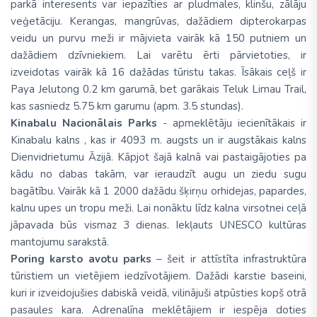
parkā interesents var iepazīties ar pludmales, klinšu, zālāju
veģetāciju. Kerangas, mangrūvas, dažādiem dipterokarpas
veidu un purvu meži ir mājvieta vairāk kā 150 putniem un
dažādiem dzīvniekiem. Lai varētu ērti pārvietoties, ir
izveidotas vairāk kā 16 dažādas tūristu takas. Īsākais ceļš ir
Paya Jelutong 0.2 km garumā, bet garākais Teluk Limau Trail,
kas sasniedz 5.75 km garumu (apm. 3.5 stundas).
Kinabalu Nacionālais Parks
- apmeklētāju iecienītākais ir
Kinabalu kalns , kas ir 4093 m. augsts un ir augstākais kalns
Dienvidrietumu Āzijā. Kāpjot šajā kalnā vai pastaigājoties pa
kādu no dabas takām, var ieraudzīt augu un ziedu sugu
bagātību. Vairāk kā 1 2000 dažādu šķirņu orhidejas, papardes,
kalnu upes un tropu meži. Lai nonāktu līdz kalna virsotnei ceļā
jāpavada būs vismaz 3 dienas. Iekļauts UNESCO kultūras
mantojumu sarakstā.
Poring karsto avotu parks
– šeit ir attīstīta infrastruktūra
tūristiem un vietējiem iedzīvotājiem. Dažādi karstie baseini,
kuri ir izveidojušies dabiskā veidā, vilinājuši atpūsties kopš otrā
pasaules kara. Adrenalīna meklētājiem ir iespēja doties