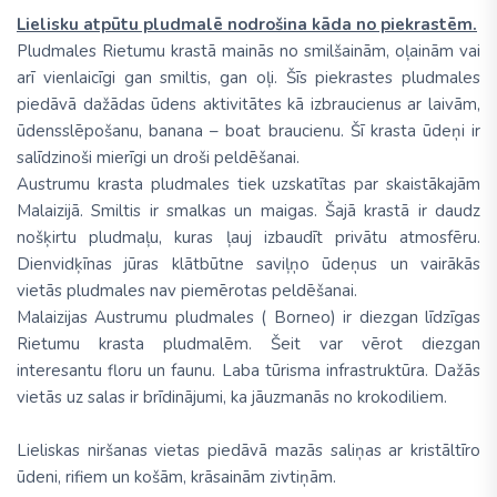
Lielisku atpūtu pludmalē nodrošina kāda no piekrastēm.
Pludmales Rietumu krastā mainās no smilšainām, oļainām vai
arī vienlaicīgi gan smiltis, gan oļi. Šīs piekrastes pludmales
piedāvā dažādas ūdens aktivitātes kā izbraucienus ar laivām,
ūdensslēpošanu, banana – boat braucienu. Šī krasta ūdeņi ir
salīdzinoši mierīgi un droši peldēšanai.
Austrumu krasta pludmales tiek uzskatītas par skaistākajām
Malaizijā. Smiltis ir smalkas un maigas. Šajā krastā ir daudz
nošķirtu pludmaļu, kuras ļauj izbaudīt privātu atmosfēru.
Dienvidķīnas jūras klātbūtne saviļņo ūdeņus un vairākās
vietās pludmales nav piemērotas peldēšanai.
Malaizijas Austrumu pludmales ( Borneo) ir diezgan līdzīgas
Rietumu krasta pludmalēm. Šeit var vērot diezgan
interesantu floru un faunu. Laba tūrisma infrastruktūra. Dažās
vietās uz salas ir brīdinājumi, ka jāuzmanās no krokodiliem.
Lieliskas niršanas vietas piedāvā mazās saliņas ar kristāltīro
ūdeni, rifiem un košām, krāsainām zivtiņām.