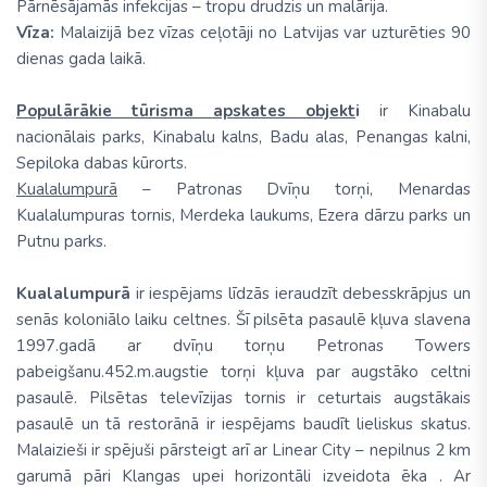
Pārnēsājamās infekcijas – tropu drudzis un malārija.
Vīza:
Malaizijā bez vīzas ceļotāji no Latvijas var uzturēties 90
dienas gada laikā.
Populārākie tūrisma apskates objekt
i
ir Kinabalu
nacionālais parks, Kinabalu kalns, Badu alas, Penangas kalni,
Sepiloka dabas kūrorts.
Kualalumpurā
– Patronas Dvīņu torņi, Menardas
Kualalumpuras tornis, Merdeka laukums, Ezera dārzu parks un
Putnu parks.
Kualalumpurā
ir iespējams līdzās ieraudzīt debesskrāpjus un
senās koloniālo laiku celtnes. Šī pilsēta pasaulē kļuva slavena
1997.gadā ar dvīņu torņu Petronas Towers
pabeigšanu.452.m.augstie torņi kļuva par augstāko celtni
pasaulē. Pilsētas televīzijas tornis ir ceturtais augstākais
pasaulē un tā restorānā ir iespējams baudīt lieliskus skatus.
Malaizieši ir spējuši pārsteigt arī ar Linear City – nepilnus 2 km
garumā pāri Klangas upei horizontāli izveidota ēka . Ar