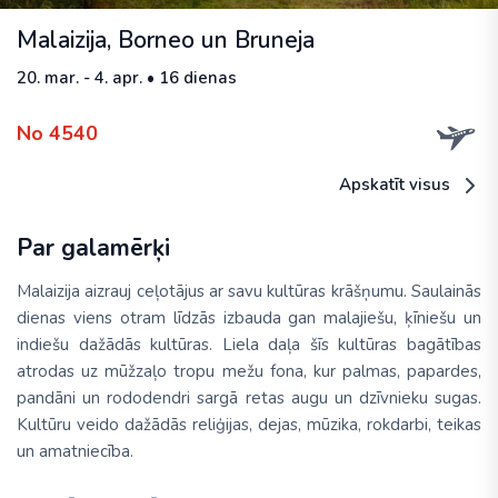
Malaizija, Borneo un Bruneja
20. mar. - 4. apr. • 16 dienas
No 4540
Apskatīt visus
Par galamērķi
Malaizija aizrauj ceļotājus ar savu kultūras krāšņumu. Saulainās
dienas viens otram līdzās izbauda gan malajiešu, ķīniešu un
indiešu dažādās kultūras. Liela daļa šīs kultūras bagātības
atrodas uz mūžzaļo tropu mežu fona, kur palmas, papardes,
pandāni un rododendri sargā retas augu un dzīvnieku sugas.
Kultūru veido dažādās reliģijas, dejas, mūzika, rokdarbi, teikas
un amatniecība.