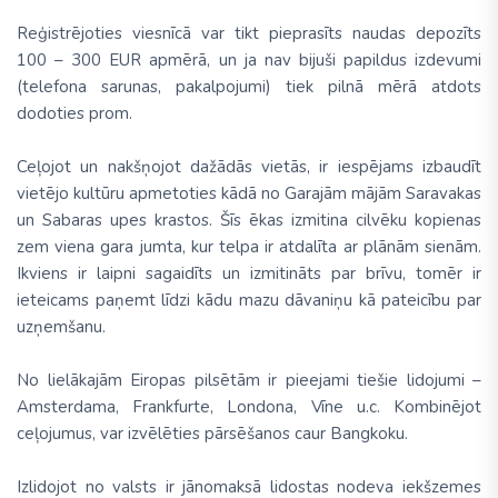
Reģistrējoties viesnīcā var tikt pieprasīts naudas depozīts
100 – 300 EUR apmērā, un ja nav bijuši papildus izdevumi
(telefona sarunas, pakalpojumi) tiek pilnā mērā atdots
dodoties prom.
Ceļojot un nakšņojot dažādās vietās, ir iespējams izbaudīt
vietējo kultūru apmetoties kādā no Garajām mājām Saravakas
un Sabaras upes krastos. Šīs ēkas izmitina cilvēku kopienas
zem viena gara jumta, kur telpa ir atdalīta ar plānām sienām.
Ikviens ir laipni sagaidīts un izmitināts par brīvu, tomēr ir
ieteicams paņemt līdzi kādu mazu dāvaniņu kā pateicību par
uzņemšanu.
No lielākajām Eiropas pilsētām ir pieejami tiešie lidojumi –
Amsterdama, Frankfurte, Londona, Vīne u.c. Kombinējot
ceļojumus, var izvēlēties pārsēšanos caur Bangkoku.
Izlidojot no valsts ir jānomaksā lidostas nodeva iekšzemes