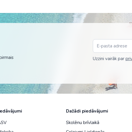
Malaizija
Nepāla
Omāna
Saūda Arābija
Singapūra
pirmais
Uzzini vairāk par
pri
Šrilanka
Tadžikistāna
Taizeme
Uzbekistāna
Vjetnama
iedāvājumi
Dažādi piedāvājumi
 ASV
Skolēnu brīvlaikā