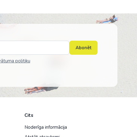
Abonēt
vātuma politiku
Cits
Noderīga informācija