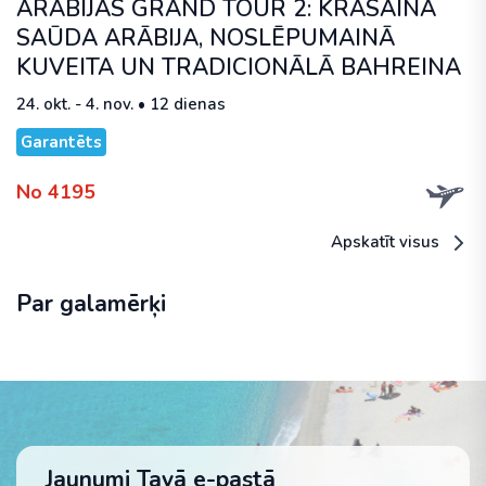
ARĀBIJAS GRAND TOUR 2: KRĀSAINĀ
SAŪDA ARĀBIJA, NOSLĒPUMAINĀ
KUVEITA UN TRADICIONĀLĀ BAHREINA
24. okt. - 4. nov. • 12 dienas
Garantēts
No 4195
Apskatīt visus
Par galamērķi
Jaunumi Tavā e-pastā