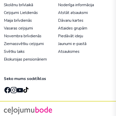
Skolēnu brīvlaikā
Noderīga informācija
Ceļojumi Lieldienās
Atstāt atsauksmi
Maija brīvdienās
Dāvanu kartes
Vasaras ceļojumi
Atlaides grupām
Novembra brīvdienās
Piedāvāt ideju
Ziemassvētku ceļojumi
Jaunumi e-pastā
Svētku laiks
Atsauksmes
Ekskursijas pensionāriem
Seko mums socktīklos