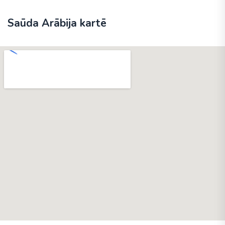
Saūda Arābija kartē