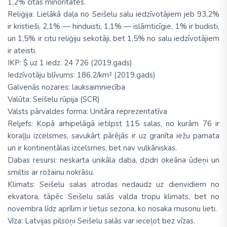
1,2% citas minoritātes.
Reliģija: Lielākā daļa no Seišelu salu iedzīvotājiem jeb 93,2%
ir kristieši, 2,1% — hinduisti, 1,1% — islāmticīgie, 1% ir budisti,
un 1,5% ir citu reliģiju sekotāji, bet 1,5% no salu iedzīvotājiem
ir ateisti.
IKP: $ uz 1 iedz. 24 726 (2019.gads)
Iedzīvotāju blīvums: 186.2/km² (2019.gads)
Galvenās nozares: lauksaimniecība
Valūta: Seišelu rūpija (SCR)
Valsts pārvaldes forma: Unitāra reprezentatīva
Reljefs: Kopā arhipelāgā ietilpst 115 salas, no kurām 76 ir
koraļļu izcelsmes, savukārt pārējās ir uz granīta iežu pamata
un ir kontinentālas izcelsmes, bet nav vulkāniskas.
Dabas resursi: neskarta unikāla daba, dzidri okeāna ūdeņi un
smiltis ar rožainu nokrāsu.
Klimats: Seišelu salas atrodas nedaudz uz dienvidiem no
ekvatora, tāpēc Seišelu salās valda tropu klimats, bet no
novembra līdz aprīlim ir lietus sezona, ko nosaka musonu lieti.
Vīza: Latvijas pilsoņi Seišelu salās var ieceļot bez vīzas.