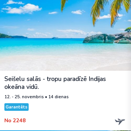
Seišelu salās - tropu paradīzē Indijas
okeāna vidū.
12. - 25. novembris • 14 dienas
Garantēts
No 2248