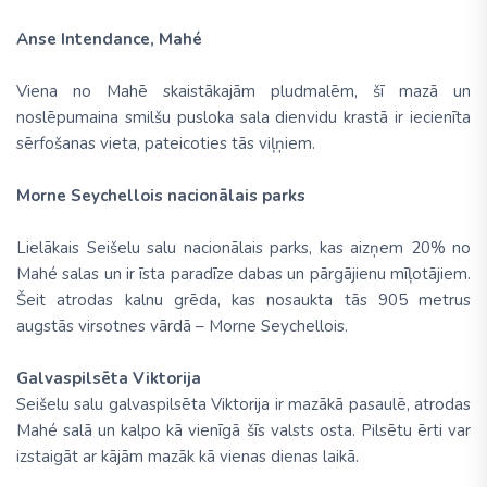
Anse Intendance, Mahé
Viena no Mahē skaistākajām pludmalēm, šī mazā un
noslēpumaina smilšu pusloka sala dienvidu krastā ir iecienīta
sērfošanas vieta, pateicoties tās viļņiem.
Morne Seychellois nacionālais parks
Lielākais Seišelu salu nacionālais parks, kas aizņem 20% no
Mahé salas un ir īsta paradīze dabas un pārgājienu mīļotājiem.
Šeit atrodas kalnu grēda, kas nosaukta tās 905 metrus
augstās virsotnes vārdā – Morne Seychellois.
Galvaspilsēta Viktorija
Seišelu salu galvaspilsēta Viktorija ir mazākā pasaulē, atrodas
Mahé salā un kalpo kā vienīgā šīs valsts osta. Pilsētu ērti var
izstaigāt ar kājām mazāk kā vienas dienas laikā.