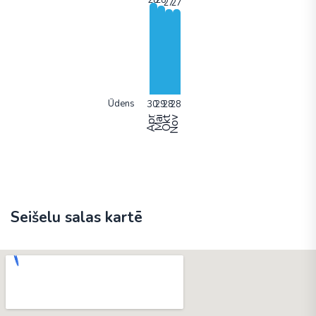
Ūdens
Apr
Mai
Okt
Nov
Seišelu salas kartē