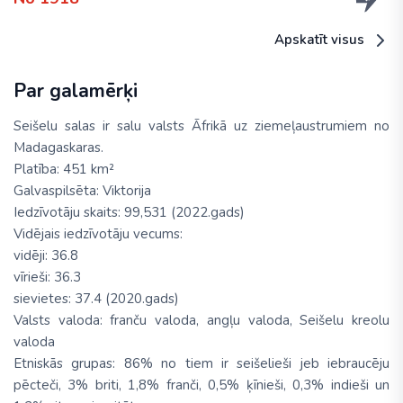
Apskatīt visus
Par galamērķi
Seišelu salas ir salu valsts Āfrikā uz ziemeļaustrumiem no
Madagaskaras.
Platība: 451 km²
Galvaspilsēta: Viktorija
Iedzīvotāju skaits: 99,531 (2022.gads)
Vidējais iedzīvotāju vecums:
vidēji: 36.8
vīrieši: 36.3
sievietes: 37.4 (2020.gads)
Valsts valoda: franču valoda, angļu valoda, Seišelu kreolu
valoda
Etniskās grupas: 86% no tiem ir seišelieši jeb iebraucēju
pēcteči, 3% briti, 1,8% franči, 0,5% ķīnieši, 0,3% indieši un