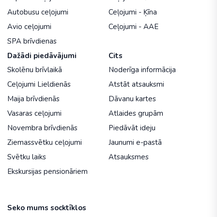
Autobusu ceļojumi
Ceļojumi - Ķīna
Avio ceļojumi
Ceļojumi - AAE
SPA brīvdienas
Dažādi piedāvājumi
Cits
Skolēnu brīvlaikā
Noderīga informācija
Ceļojumi Lieldienās
Atstāt atsauksmi
Maija brīvdienās
Dāvanu kartes
Vasaras ceļojumi
Atlaides grupām
Novembra brīvdienās
Piedāvāt ideju
Ziemassvētku ceļojumi
Jaunumi e-pastā
Svētku laiks
Atsauksmes
Ekskursijas pensionāriem
Seko mums socktīklos