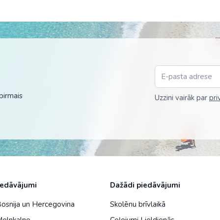
Malaizija
Nepāla
Omāna
Saūda Arābija
Singapūra
pirmais
Uzzini vairāk par
pri
Šrilanka
Tadžikistāna
Taizeme
Uzbekistāna
Vjetnama
iedāvājumi
Dažādi piedāvājumi
Bosnija un Hercegovina
Skolēnu brīvlaikā