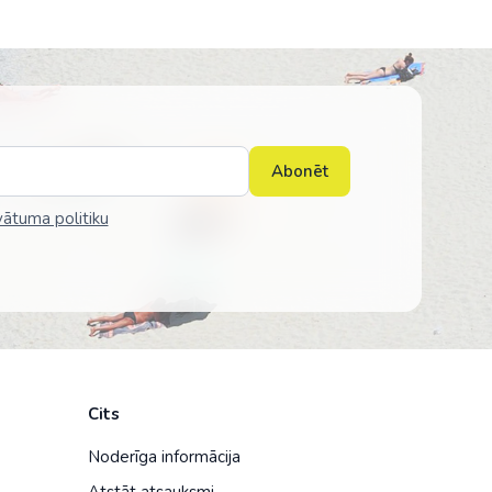
Abonēt
vātuma politiku
Cits
Noderīga informācija