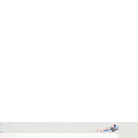
Kolumbija
Kostarika
Meksika
Panama