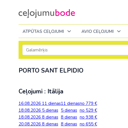
ATPŪTAS CEĻOJUMI
AVIO CEĻOJUMI
Itālija
Degvielas piemaksa 2026
Tuvākajā laikā
Visi ceļojumi
Visi ceļojumi
Septembrī
Septembrī
Septembrī
Slēpošana Andorā
Noderīga informācija
PORTO SANT ELPIDIO
Eiropa
Eiropa
Austrija
Igaunija
Slēpošana Francijā
Ceļojumu bodes komanda
Albānija
Albānija
Melnkalne
Kosova
Bulgārija
Slēpošana Itālijā
Atsauksmes
Itālija
Ceļojumi : Itālija
Bulgārija
Armēnija
No Kauņas: Turci
Lielbritānija
Slēpošana Itālijā no Viļņas
Vakances
Čehija
Latvija
16.08.2026
11 dienas
11 dienas
no 779 €
Grieķija: Korfu
Bosnija un Hercegovina
No Palangas: Tur
Malta
Slēpošana Červīnijā (Matterhorn)
Dāvanu kartes
18.08.2026
5 dienas
5 dienas
no 529 €
Francija
Lietuva
Grieķija: Krēta
Bulgārija
No Viļņas: Krēta
Melnkalne
18.08.2026
8 dienas
8 dienas
no 938 €
Blogs
Grieķija
Melnkal
20.08.2026
8 dienas
8 dienas
no 655 €
Grieķija: Peloponesa
Čehija
No Viļņas: Turcij
Moldova