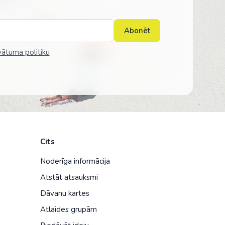
Abonēt
vātuma politiku
Cits
Noderīga informācija
Atstāt atsauksmi
Dāvanu kartes
Atlaides grupām