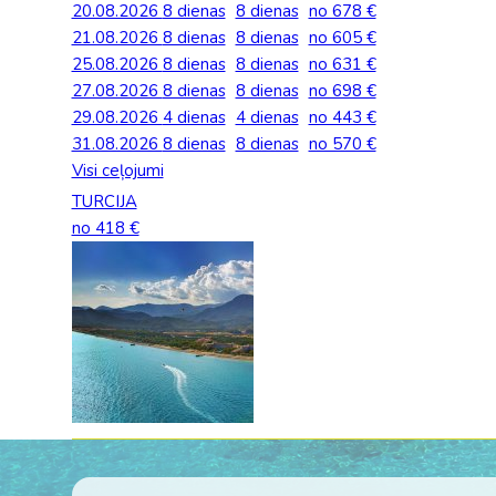
20.08.2026
8 dienas
8 dienas
no 678 €
Palīdzība ārkārtas situācijās
Horvātija
Nīderla
21.08.2026
Grieķija: Roda
Dānija
8 dienas
8 dienas
no 605 €
Spānija: Barselo
Monako
BALTA ceļojumu apdrošināšana
25.08.2026
8 dienas
8 dienas
no 631 €
Gruzija: Batumi
Francija
Spānija: Malaga
Portugāle
27.08.2026
8 dienas
8 dienas
no 698 €
Anketas vīzu noformēšanai
29.08.2026
4 dienas
4 dienas
no 443 €
Itālija: Kalabrija
Grieķija
Spānija: Maljorka
Rumānija
31.08.2026
Lidojumu atcelšana un kavēšanās
8 dienas
8 dienas
no 570 €
Itālija: Sardīnija
Gruzija
Tenerife
Somija
Visi ceļojumi
Auto noma
TURCIJA
Itālija: Sicīlija
Horvātija
TURCIJA
Spānija
no 418 €
Kipra
Islande
Turcija PREMIU
Šveice
Madeira
Itālija
Turcija: Bodruma
Turcija
Kipra
Vācija