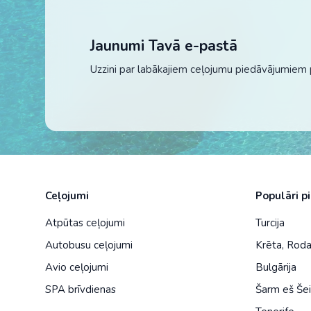
Jaunumi Tavā e-pastā
Uzzini par labākajiem ceļojumu piedāvājumiem 
Ceļojumi
Populāri p
Atpūtas ceļojumi
Turcija
Autobusu ceļojumi
Krēta
,
Rod
Avio ceļojumi
Bulgārija
SPA brīvdienas
Šarm eš Še