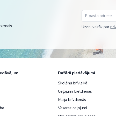
Malaizija
Nepāla
Omāna
pirmais
Uzzini vairāk par
pri
Saūda Arābija
Singapūra
Šrilanka
Tadžikistāna
iedāvājumi
Dažādi piedāvājumi
Taizeme
Skolēnu brīvlaikā
Uzbekistāna
a
Ceļojumi Lieldienās
Vjetnama
Maija brīvdienās
iha
Vasaras ceļojumi