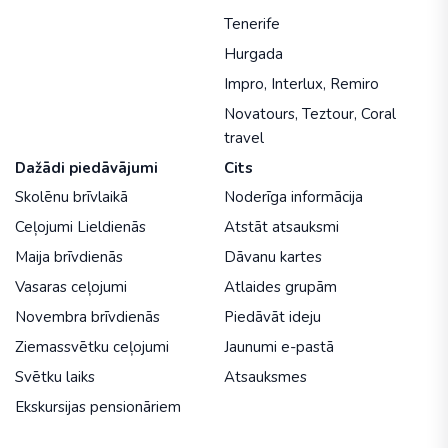
Tenerife
Hurgada
Impro
,
Interlux
,
Remiro
Novatours
,
Teztour
,
Coral
travel
Dažādi piedāvājumi
Cits
Skolēnu brīvlaikā
Noderīga informācija
Ceļojumi Lieldienās
Atstāt atsauksmi
Maija brīvdienās
Dāvanu kartes
Vasaras ceļojumi
Atlaides grupām
Novembra brīvdienās
Piedāvāt ideju
Ziemassvētku ceļojumi
Jaunumi e-pastā
Svētku laiks
Atsauksmes
Ekskursijas pensionāriem