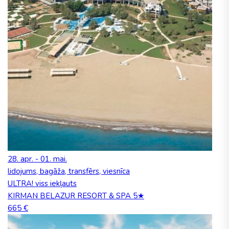
28. apr. - 01. mai.
lidojums, bagāža, transfērs, viesnīca
ULTRA! viss iekļauts
KIRMAN BELAZUR RESORT & SPA 5★
665 €