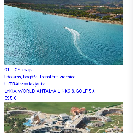
01. - 05. maijs
lidojums, bagāža, transfērs, viesnīca
ULTRA! viss iekļauts
LYKIA WORLD ANTALYA LINKS & GOLF 5★
595 €