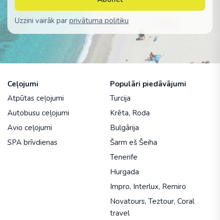
Uzzini vairāk par
privātuma politiku
Ceļojumi
Populāri piedāvājumi
Atpūtas ceļojumi
Turcija
Autobusu ceļojumi
Krēta
,
Roda
Avio ceļojumi
Bulgārija
SPA brīvdienas
Šarm eš Šeiha
Tenerife
Hurgada
Impro
,
Interlux
,
Remiro
Novatours
,
Teztour
,
Coral
travel