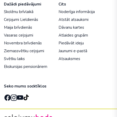
Dažādi piedāvājumi
Cits
Skolēnu brīvlaikā
Noderīga informācija
Ceļojumi Lieldienās
Atstāt atsauksmi
Maija brīvdienās
Dāvanu kartes
Vasaras ceļojumi
Atlaides grupām
Novembra brīvdienās
Piedāvāt ideju
Ziemassvētku ceļojumi
Jaunumi e-pastā
Svētku laiks
Atsauksmes
Ekskursijas pensionāriem
Seko mums socktīklos