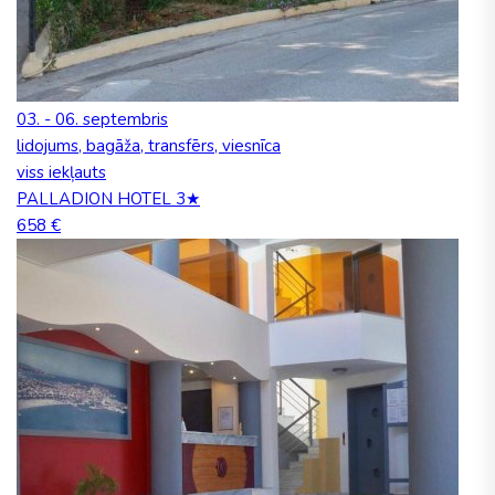
03. - 06. septembris
lidojums, bagāža, transfērs, viesnīca
viss iekļauts
PALLADION HOTEL 3★
658 €