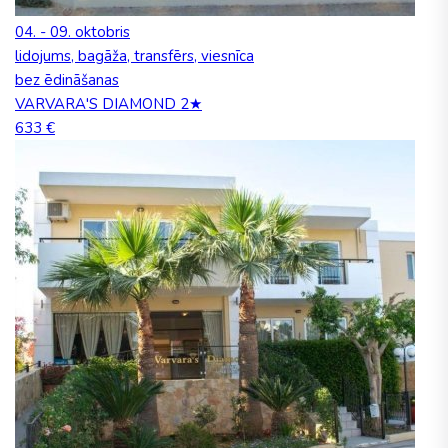
04. - 09. oktobris
lidojums, bagāža, transfērs, viesnīca
bez ēdināšanas
VARVARA'S DIAMOND 2★
633 €