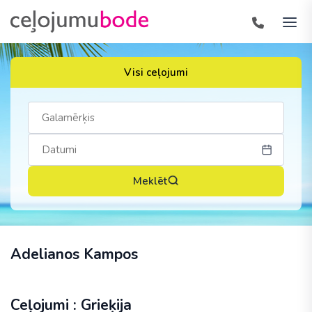
Visi ceļojumi
Meklēt
Adelianos Kampos
Ceļojumi : Grieķija