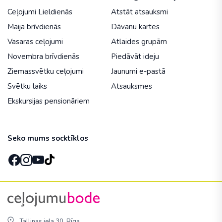
Ceļojumi Lieldienās
Atstāt atsauksmi
Maija brīvdienās
Dāvanu kartes
Vasaras ceļojumi
Atlaides grupām
Novembra brīvdienās
Piedāvāt ideju
Ziemassvētku ceļojumi
Jaunumi e-pastā
Svētku laiks
Atsauksmes
Ekskursijas pensionāriem
Seko mums socktīklos
Tallinas iela 30, Rīga