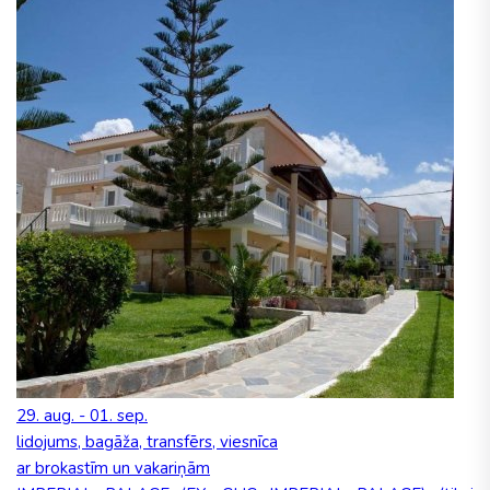
29. aug. - 01. sep.
lidojums, bagāža, transfērs, viesnīca
ar brokastīm un vakariņām