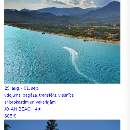
29. aug. - 01. sep.
lidojums, bagāža, transfērs, viesnīca
ar brokastīm un vakariņām
JO-AN BEACH 4★
605 €