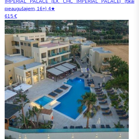
IMPERIAL PALACE (EX. CHC IMPERIAL PALACE) (tikai
pieaugušajiem, 16+) 4★
615 €