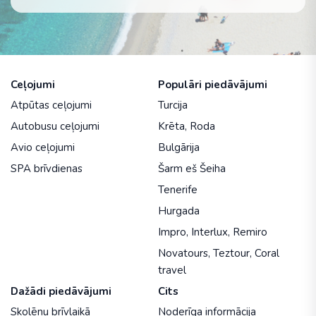
Ceļojumi
Populāri piedāvājumi
Atpūtas ceļojumi
Turcija
Autobusu ceļojumi
Krēta
,
Roda
Avio ceļojumi
Bulgārija
SPA brīvdienas
Šarm eš Šeiha
Tenerife
Hurgada
Impro
,
Interlux
,
Remiro
Novatours
,
Teztour
,
Coral
travel
Dažādi piedāvājumi
Cits
Skolēnu brīvlaikā
Noderīga informācija