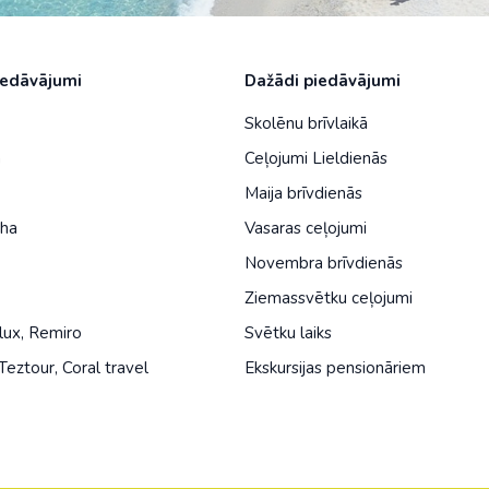
iedāvājumi
Dažādi piedāvājumi
Skolēnu brīvlaikā
a
Ceļojumi Lieldienās
Maija brīvdienās
iha
Vasaras ceļojumi
Novembra brīvdienās
Ziemassvētku ceļojumi
lux
,
Remiro
Svētku laiks
Teztour
,
Coral travel
Ekskursijas pensionāriem