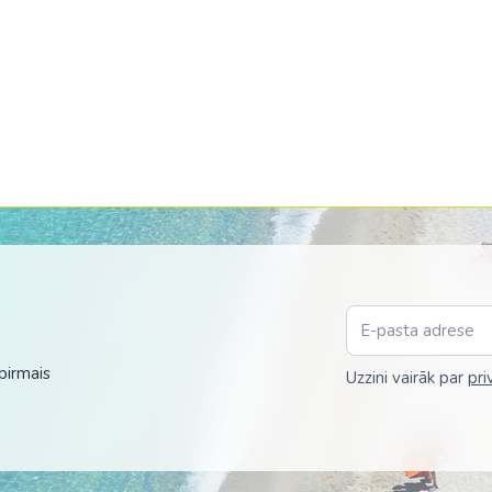
Malaizija
Nepāla
Omāna
Saūda Arābija
Singapūra
Šrilanka
Tadžikistāna
Taizeme
Uzbekistāna
pirmais
Uzzini vairāk par
pri
Vjetnama