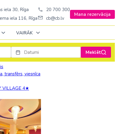
s iela 30, Rīga
20 700 300
Mana rezervācija
ema iela 116, Rīga
cb@cb.lv
VAIRĀK
Meklēt
Decembrī
Decembrī
Decembrī
Janvārī
Janvārī
Janvārī
is
, transfērs, viesnīca
Amerika
Amerika
Ungārija
Stambulā)
Argentīna
 VILLAGE 4★
Vācija
š. Stambulā/
ASV
Zviedrija
ēš. Stambulā)
Brazīlija
sēš. Stambulā)
Dominikānas republika
Kanāda