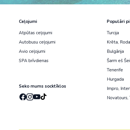
Ceļojumi
Populāri p
Atpūtas ceļojumi
Turcija
Autobusu ceļojumi
Krēta
,
Rod
Avio ceļojumi
Bulgārija
SPA brīvdienas
Šarm eš Še
Tenerife
Hurgada
Seko mums socktīklos
Impro
,
Inter
Novatours
,