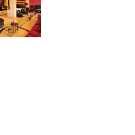
Kolumbija
Kostarika
Meksika
Panama