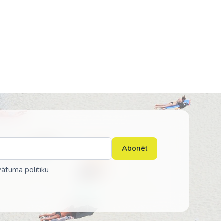
Abonēt
vātuma politiku