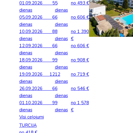
01.09.2026
5
5
no 493 €
Palīdzība ārkārtas situācijās
Horvātija
Norvēģi
dienas
Grieķija: Roda
Dānija
dienas
Spānija: Barselo
Monako
BALTA ceļojumu apdrošināšana
05.09.2026
6
6
no 606 €
Igaunija
Polija
Gruzija: Batumi
Francija
Spānija: Malaga
Portugāle
dienas
dienas
Anketas vīzu noformēšanai
10.09.2026
8
8
no 1 390
Itālija: Kalabrija
Grieķija
Spānija: Maljorka
Rumānija
dienas
Lidojumu atcelšana un kavēšanās
dienas
€
Itālija: Sardīnija
Gruzija
Tenerife
Somija
12.09.2026
6
6
no 606 €
Auto noma
dienas
dienas
Itālija: Sicīlija
Horvātija
TURCIJA
Spānija
18.09.2026
9
9
no 908 €
dienas
dienas
Kipra
Islande
Turcija PREMIU
Šveice
19.09.2026
12
12
no 719 €
Madeira
Itālija
Turcija: Bodruma
Turcija
dienas
dienas
26.09.2026
6
6
no 546 €
Kipra
Vācija
dienas
dienas
01.10.2026
9
9
no 1 578
dienas
dienas
€
Visi ceļojumi
TURCIJA
no 418 €