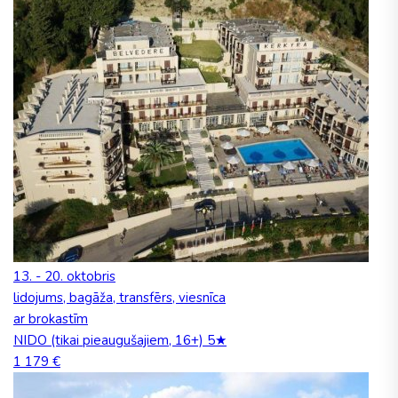
13. - 20. oktobris
lidojums, bagāža, transfērs, viesnīca
ar brokastīm
NIDO (tikai pieaugušajiem, 16+) 5★
1 179 €