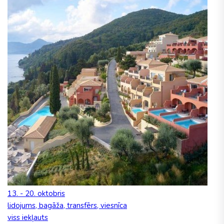
13. - 20. oktobris
lidojums, bagāža, transfērs, viesnīca
viss iekļauts