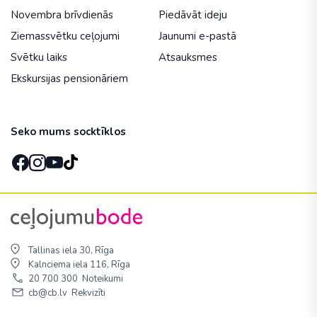
Novembra brīvdienās
Piedāvāt ideju
Ziemassvētku ceļojumi
Jaunumi e-pastā
Svētku laiks
Atsauksmes
Ekskursijas pensionāriem
Seko mums socktīklos
Tallinas iela 30, Rīga
Kalnciema iela 116, Rīga
20 700 300
Noteikumi
cb@cb.lv
Rekvizīti