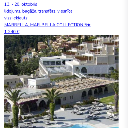
13. - 20. oktobris
lidojums, bagāža, transfērs, viesnīca
viss iekļauts
MARBELLA, MAR-BELLA COLLECTION 5★
1 340 €