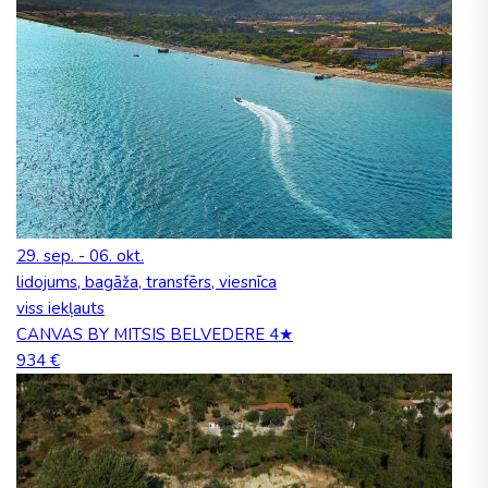
29. sep. - 06. okt.
lidojums, bagāža, transfērs, viesnīca
viss iekļauts
CANVAS BY MITSIS BELVEDERE 4★
934 €