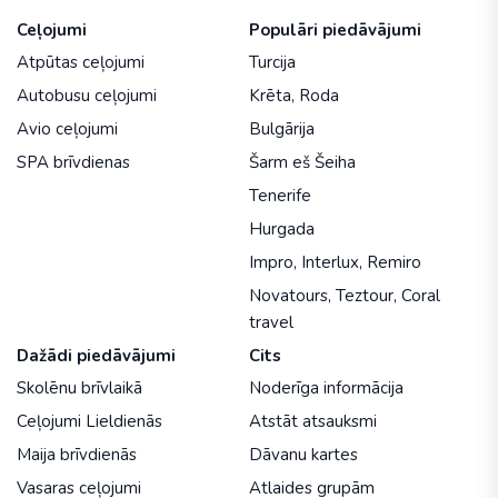
Ceļojumi
Populāri piedāvājumi
Atpūtas ceļojumi
Turcija
Autobusu ceļojumi
Krēta
,
Roda
Avio ceļojumi
Bulgārija
SPA brīvdienas
Šarm eš Šeiha
Tenerife
Hurgada
Impro
,
Interlux
,
Remiro
Novatours
,
Teztour
,
Coral
travel
Dažādi piedāvājumi
Cits
Skolēnu brīvlaikā
Noderīga informācija
Ceļojumi Lieldienās
Atstāt atsauksmi
Maija brīvdienās
Dāvanu kartes
Vasaras ceļojumi
Atlaides grupām